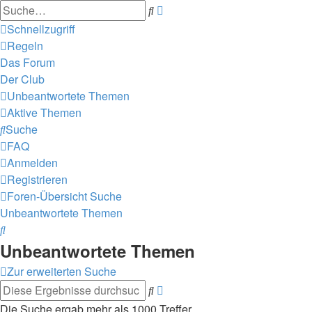
Erweiterte
Suche
Suche
Schnellzugriff
Regeln
Das Forum
Der Club
Unbeantwortete Themen
Aktive Themen
Suche
FAQ
Anmelden
Registrieren
Foren-Übersicht
Suche
Unbeantwortete Themen
Suche
Unbeantwortete Themen
Zur erweiterten Suche
Erweiterte
Suche
Suche
Die Suche ergab mehr als 1000 Treffer