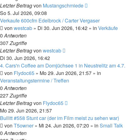
Letzter Beitrag
von
Mustangschmiede
So 5. Jul 2026, 09:08
Verkaufe 600cfm Edelbrock / Carter Vergaser
von
westcab
»
Di 30. Jun 2026, 16:42
» in
Verkäufe
0
Antworten
307
Zugriffe
Letzter Beitrag
von
westcab
Di 30. Jun 2026, 16:42
4. Cars'n Coffee am Domjüchsee 1 in Neustrelitz am 4.7.
von
Flydoc65
»
Mo 29. Jun 2026, 21:57
» in
Veranstaltungstermine / Treffen
0
Antworten
227
Zugriffe
Letzter Beitrag
von
Flydoc65
Mo 29. Jun 2026, 21:57
Bullitt #558 Stunt car (der im Film meist zu sehen war)
von
T5owner
»
Mi 24. Jun 2026, 07:20
» in
Small Talk
0
Antworten