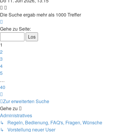
Do 11. Jun 2026, 13:15
Die Suche ergab mehr als 1000 Treffer
Seite
1
Gehe zu Seite:
von
40
1
2
3
4
5
…
40
Nächste
Zur erweiterten Suche
Gehe zu
Administratives
↳ Regeln, Bedienung, FAQ's, Fragen, Wünsche
↳ Vorstellung neuer User