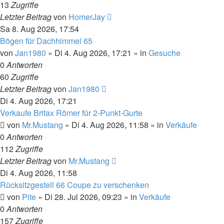
13
Zugriffe
Letzter Beitrag
von
HomerJay
Sa 8. Aug 2026, 17:54
Bögen für Dachhimmel 65
von
Jan1980
»
Di 4. Aug 2026, 17:21
» in
Gesuche
0
Antworten
60
Zugriffe
Letzter Beitrag
von
Jan1980
Di 4. Aug 2026, 17:21
Verkaufe Britax Römer für 2-Punkt-Gurte
von
Mr.Mustang
»
Di 4. Aug 2026, 11:58
» in
Verkäufe
0
Antworten
112
Zugriffe
Letzter Beitrag
von
Mr.Mustang
Di 4. Aug 2026, 11:58
Rücksitzgestell 66 Coupe zu verschenken
von
Pite
»
Di 28. Jul 2026, 09:23
» in
Verkäufe
0
Antworten
157
Zugriffe