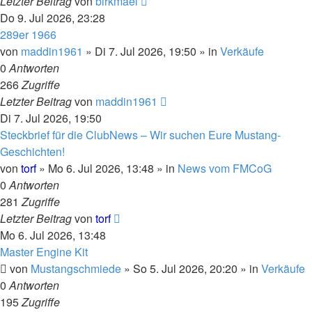
Letzter Beitrag
von
birkmael
Do 9. Jul 2026, 23:28
289er 1966
von
maddin1961
»
Di 7. Jul 2026, 19:50
» in
Verkäufe
0
Antworten
266
Zugriffe
Letzter Beitrag
von
maddin1961
Di 7. Jul 2026, 19:50
Steckbrief für die ClubNews – Wir suchen Eure Mustang-
Geschichten!
von
torf
»
Mo 6. Jul 2026, 13:48
» in
News vom FMCoG
0
Antworten
281
Zugriffe
Letzter Beitrag
von
torf
Mo 6. Jul 2026, 13:48
Master Engine Kit
von
Mustangschmiede
»
So 5. Jul 2026, 20:20
» in
Verkäufe
0
Antworten
195
Zugriffe