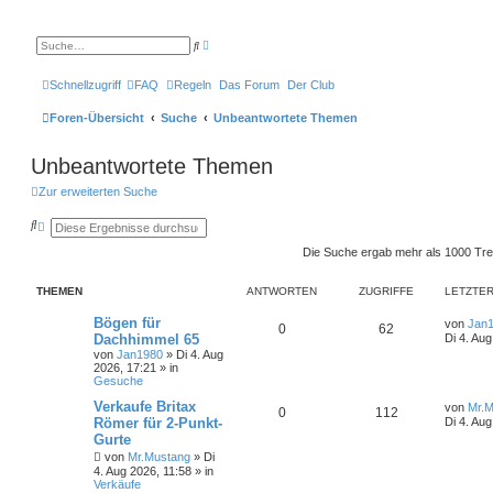
E
S
r
u
w
c
e
h
Schnellzugriff
FAQ
Regeln
Das Forum
Der Club
i
e
t
e
Foren-Übersicht
Suche
Unbeantwortete Themen
r
t
e
Unbeantwortete Themen
S
u
c
Zur erweiterten Suche
h
e
S
E
u
r
c
w
Die Suche ergab mehr als 1000 Tre
h
e
e
i
t
THEMEN
ANTWORTEN
ZUGRIFFE
LETZTER
e
r
Bögen für
von
Jan
0
62
t
Dachhimmel 65
Di 4. Au
e
von
Jan1980
»
Di 4. Aug
S
2026, 17:21
» in
u
Gesuche
c
h
Verkaufe Britax
von
Mr.M
e
0
112
Römer für 2-Punkt-
Di 4. Aug
Gurte
von
Mr.Mustang
»
Di
4. Aug 2026, 11:58
» in
Verkäufe