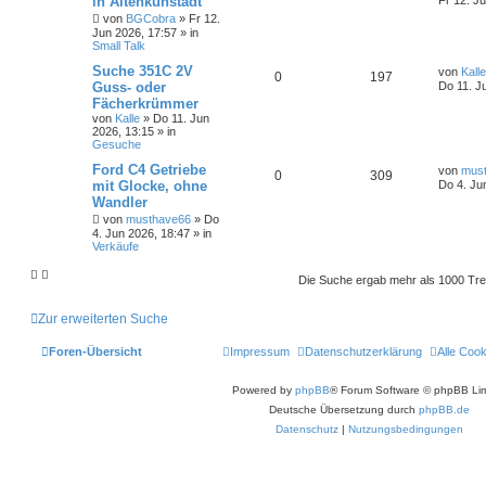
in Altenkunstadt
von
BGCobra
»
Fr 12.
Jun 2026, 17:57
» in
Small Talk
Suche 351C 2V
von
Kalle
0
197
Guss- oder
Do 11. J
Fächerkrümmer
von
Kalle
»
Do 11. Jun
2026, 13:15
» in
Gesuche
Ford C4 Getriebe
von
mus
0
309
mit Glocke, ohne
Do 4. Ju
Wandler
von
musthave66
»
Do
4. Jun 2026, 18:47
» in
Verkäufe
Die Suche ergab mehr als 1000 Tre
Zur erweiterten Suche
Foren-Übersicht
Impressum
Datenschutzerklärung
Alle Coo
Powered by
phpBB
® Forum Software © phpBB Lim
Deutsche Übersetzung durch
phpBB.de
Datenschutz
|
Nutzungsbedingungen