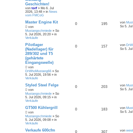
Geschichten!
von
torf
»
Mo 6. Jul
2026, 13:48
» in
News
vom FMCoG
Master Engine Kit
von
Mus
0
195
So 5. Jul
von
Mustangschmiede
»
So
5. Jul 2026, 20:20
» in
Verkäufe
Pilotlager
von
DrW
0
157
(Nadellager) für
So 5. Jul
289/302 und T5
(gehärtete
Eingangswelle)
von
DrWhoMustang66
»
So
5. Jul 2026, 19:56
» in
Verkäufe
Styled Steel Felge
von
Mus
0
203
So 5. Jul
von
Mustangschmiede
»
So
5. Jul 2026, 09:15
» in
Verkäufe
GT500 Kühlergrill
von
Mus
0
183
So 5. Jul
von
Mustangschmiede
»
So
5. Jul 2026, 09:08
» in
Verkäufe
Verkaufe 600cfm
von
wes
0
307