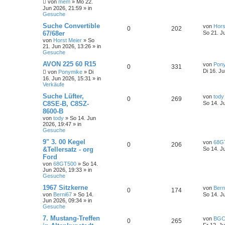
von
mem
»
Mo 22.
Jun 2026, 21:59
» in
Gesuche
Suche Convertible
von
Hors
0
202
67/68er
So 21. J
von
Horst Meier
»
So
21. Jun 2026, 13:26
» in
Gesuche
AVON 225 60 R15
von
Pon
0
331
Di 16. J
von
Ponymike
»
Di
16. Jun 2026, 15:31
» in
Verkäufe
Suche Lüfter,
von
tody
0
269
C8SE-B, C8SZ-
So 14. J
8600-B
von
tody
»
So 14. Jun
2026, 19:47
» in
Gesuche
9" 3. 00 Kegel
von
68G
0
206
&Tellersatz - org
So 14. J
Ford
von
68GT500
»
So 14.
Jun 2026, 19:33
» in
Gesuche
1967 Sitzkerne
von
Bern
0
174
von
Berni67
»
So 14.
So 14. J
Jun 2026, 09:34
» in
Gesuche
7. Mustang-Treffen
von
BGC
0
265
Fr 12. J