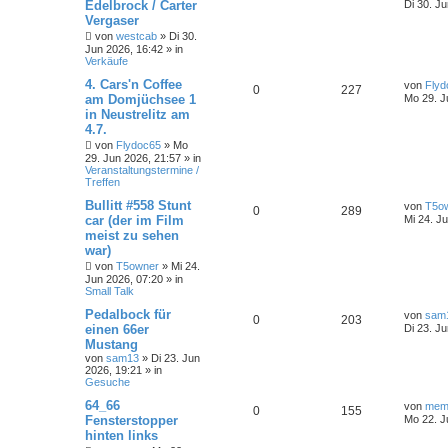
Edelbrock / Carter
Di 30. J
Vergaser
von
westcab
»
Di 30.
Jun 2026, 16:42
» in
Verkäufe
4. Cars'n Coffee
von
Flyd
0
227
am Domjüchsee 1
Mo 29. J
in Neustrelitz am
4.7.
von
Flydoc65
»
Mo
29. Jun 2026, 21:57
» in
Veranstaltungstermine /
Treffen
Bullitt #558 Stunt
von
T5o
0
289
car (der im Film
Mi 24. J
meist zu sehen
war)
von
T5owner
»
Mi 24.
Jun 2026, 07:20
» in
Small Talk
Pedalbock für
von
sam
0
203
einen 66er
Di 23. J
Mustang
von
sam13
»
Di 23. Jun
2026, 19:21
» in
Gesuche
64_66
von
me
0
155
Fensterstopper
Mo 22. J
hinten links