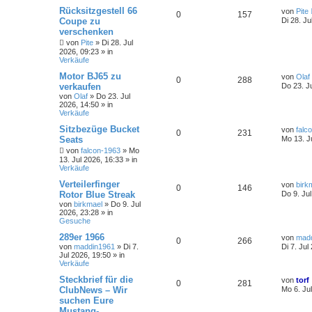
Rücksitzgestell 66
von
Pite
0
157
Coupe zu
Di 28. Ju
verschenken
von
Pite
»
Di 28. Jul
2026, 09:23
» in
Verkäufe
Motor BJ65 zu
von
Olaf
0
288
verkaufen
Do 23. J
von
Olaf
»
Do 23. Jul
2026, 14:50
» in
Verkäufe
Sitzbezüge Bucket
von
falc
0
231
Seats
Mo 13. J
von
falcon-1963
»
Mo
13. Jul 2026, 16:33
» in
Verkäufe
Verteilerfinger
von
birk
0
146
Rotor Blue Streak
Do 9. Ju
von
birkmael
»
Do 9. Jul
2026, 23:28
» in
Gesuche
289er 1966
von
mad
0
266
von
maddin1961
»
Di 7.
Di 7. Jul
Jul 2026, 19:50
» in
Verkäufe
Steckbrief für die
von
torf
0
281
ClubNews – Wir
Mo 6. Ju
suchen Eure
Mustang-