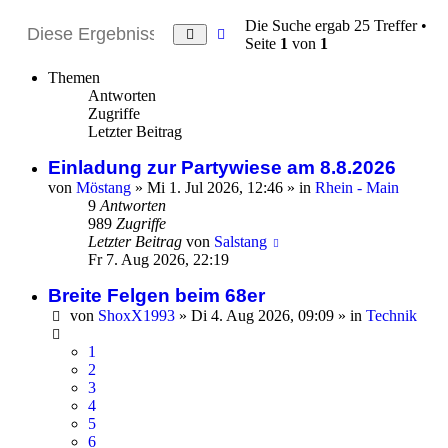
Die Suche ergab 25 Treffer •
Erweiterte
Suche
Seite
1
von
1
Suche
Themen
Antworten
Zugriffe
Letzter Beitrag
Einladung zur Partywiese am 8.8.2026
von
Möstang
»
Mi 1. Jul 2026, 12:46
» in
Rhein - Main
9
Antworten
989
Zugriffe
Letzter Beitrag
von
Salstang
Fr 7. Aug 2026, 22:19
Breite Felgen beim 68er
von
ShoxX1993
»
Di 4. Aug 2026, 09:09
» in
Technik
1
2
3
4
5
6