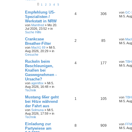
1
2
3
4
5
Empfehlung US-
von
GC-
4
306
Spezialisten /
Mi 5. Au
Werkstatt in NRW
von
Mamfred
»
Mo 20.
Jul 2026, 23:52
» in
Suche Hilfe
Crankcase
von
Mac
2
85
Breather-Filter
Mi 5. Au
von
Mach1 69
»
Mi 5.
Aug 2026, 20:29
» in
Gesuche
Ruckeln beim
von
TBH
4
177
Beschleunigen,
Mi 5. Au
Knallen bei
Gaswegnehmen -
Ursache?
von
agentfox
»
Mi 5.
Aug 2026, 16:48
» in
Technik
Mustang 66er geht
von
TBH
1
105
bei Hitze während
Mi 5. Au
der Fahrt aus
von
Solmuna
»
Mi 5.
Aug 2026, 17:59
» in
Technik
Einladung zur
von
FFM
8
909
Partywiese am
Mi 5. Au