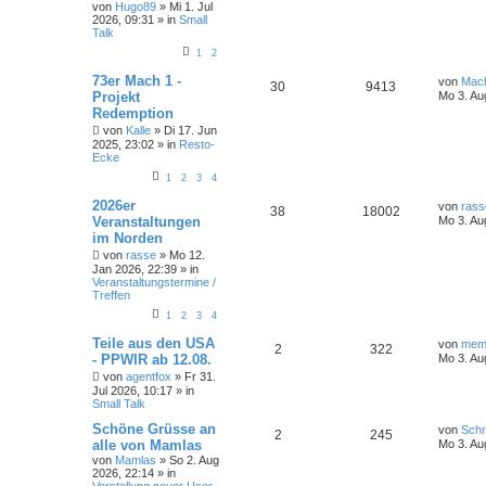
von
Hugo89
»
Mi 1. Jul
2026, 09:31
» in
Small
Talk
1
2
73er Mach 1 -
von
Mac
30
9413
Projekt
Mo 3. Au
Redemption
von
Kalle
»
Di 17. Jun
2025, 23:02
» in
Resto-
Ecke
1
2
3
4
2026er
von
rass
38
18002
Veranstaltungen
Mo 3. Au
im Norden
von
rasse
»
Mo 12.
Jan 2026, 22:39
» in
Veranstaltungstermine /
Treffen
1
2
3
4
Teile aus den USA
von
me
2
322
- PPWIR ab 12.08.
Mo 3. Au
von
agentfox
»
Fr 31.
Jul 2026, 10:17
» in
Small Talk
Schöne Grüsse an
von
Schr
2
245
alle von Mamlas
Mo 3. Au
von
Mamlas
»
So 2. Aug
2026, 22:14
» in