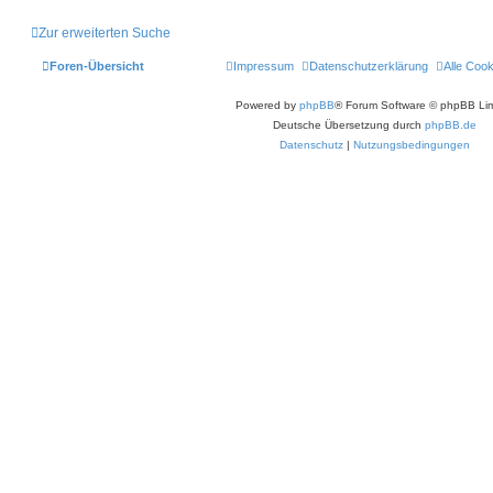
Zur erweiterten Suche
Foren-Übersicht
Impressum
Datenschutzerklärung
Alle Coo
Powered by
phpBB
® Forum Software © phpBB Lim
Deutsche Übersetzung durch
phpBB.de
Datenschutz
|
Nutzungsbedingungen