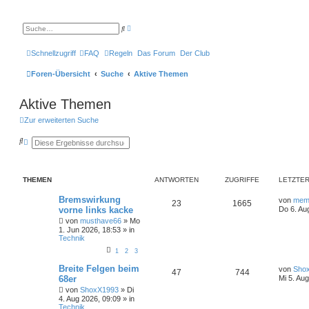
E
S
r
u
w
c
e
h
Schnellzugriff
FAQ
Regeln
Das Forum
Der Club
i
e
t
e
Foren-Übersicht
Suche
Aktive Themen
r
t
e
Aktive Themen
S
u
c
Zur erweiterten Suche
h
e
S
E
u
r
c
w
h
e
e
i
THEMEN
ANTWORTEN
ZUGRIFFE
LETZTER
t
e
r
Bremswirkung
von
me
23
1665
t
vorne links kacke
Do 6. Au
e
von
musthave66
»
Mo
S
1. Jun 2026, 18:53
» in
u
Technik
c
h
1
2
3
e
Breite Felgen beim
von
Sho
47
744
68er
Mi 5. Au
von
ShoxX1993
»
Di
4. Aug 2026, 09:09
» in
Technik