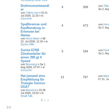
Vorstellung neuer User
Drehmomentwandl
von
70li
4
308
er
So 2. Au
von
70lime met
»
Di 21.
Jul 2026, 11:33
» in
Gesuche
Spaßbremse und
von
Hors
4
473
Kaufberatung in
So 2. Au
Erlensee bei
Hanau
von
Horst Meier
»
Mi
22. Jul 2026, 11:16
» in
Suche Hilfe
Suche 67/68
von
Flyd
3
184
Zündverteiler für
Sa 1. Au
einen 390 gt 4
Speed
von
Benstang
»
Sa 1.
Aug 2026, 07:07
» in
Gesuche
Hat jemand eine
von
Mam
13
767
Empfehlung für
Fr 31. Ju
Triangle Service
USA?
von
Mamfred
»
Di 28.
Jul 2026, 15:02
» in
Small Talk
1
2