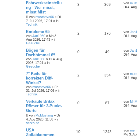
Fahrwerkseinstellu
von
mus
3
369
ng - Wer misst,
Di 4. Au
misst Mist
von
musthave66
»
Di
7. Jul 2026, 17:01
» in
Technik
Embleme 65
von
Jan
2
176
von
Jan1980
»
Mo 3.
Di 4. Au
Aug 2026, 17:43
» in
Gesuche
Bögen für
von
Jan
0
49
Dachhimmel 65
Di 4. Au
von
Jan1980
»
Di 4. Aug
2026, 17:21
» in
Gesuche
7° Keile für
von
mus
2
354
korrekten Diff-
Di 4. Au
Winkel?
von
musthave66
»
Fr
31. Jul 2026, 17:06
» in
Technik
Verkaufe Britax
von
Mr.M
0
87
Römer für 2-Punkt-
Di 4. Aug
Gurte
von
Mr.Mustang
»
Di
4. Aug 2026, 11:58
» in
Verkäufe
USA
von
me
10
1243
Zollabkommen
Mo 3. Au