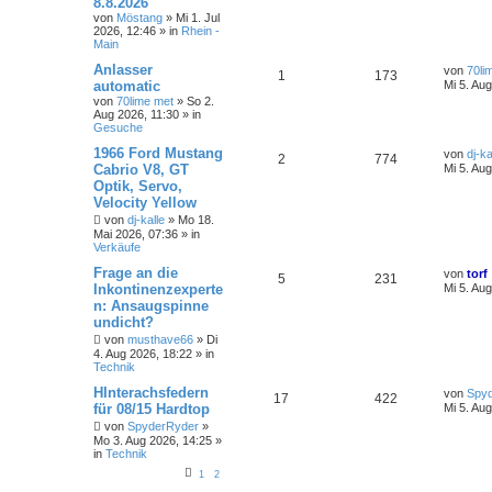
8.8.2026
von
Möstang
»
Mi 1. Jul
2026, 12:46
» in
Rhein -
Main
Anlasser
von
70li
1
173
automatic
Mi 5. Au
von
70lime met
»
So 2.
Aug 2026, 11:30
» in
Gesuche
1966 Ford Mustang
von
dj-ka
2
774
Cabrio V8, GT
Mi 5. Au
Optik, Servo,
Velocity Yellow
von
dj-kalle
»
Mo 18.
Mai 2026, 07:36
» in
Verkäufe
Frage an die
von
torf
5
231
Inkontinenzexperte
Mi 5. Au
n: Ansaugspinne
undicht?
von
musthave66
»
Di
4. Aug 2026, 18:22
» in
Technik
HInterachsfedern
von
Spy
17
422
für 08/15 Hardtop
Mi 5. Au
von
SpyderRyder
»
Mo 3. Aug 2026, 14:25
»
in
Technik
1
2