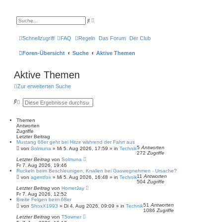
E
S
r
u
w
c
e
h
Schnellzugriff
FAQ
Regeln
Das Forum
Der Club
i
e
t
e
Foren-Übersicht
Suche
Aktive Themen
r
t
e
Aktive Themen
S
u
c
Zur erweiterten Suche
h
e
S
E
u
r
c
w
h
e
Themen
e
i
Antworten
t
Zugriffe
e
Letzter Beitrag
Mustang 66er geht bei Hitze während der Fahrt aus
r
5
Antworten
t
von
Solmuna
»
Mi 5. Aug 2026, 17:59
» in
Technik
272
Zugriffe
e
Letzter Beitrag
von
Solmuna
S
Fr 7. Aug 2026, 19:46
u
Ruckeln beim Beschleunigen, Knallen bei Gaswegnehmen - Ursache?
c
11
Antworten
von
agentfox
»
Mi 5. Aug 2026, 16:48
» in
Technik
h
504
Zugriffe
e
Letzter Beitrag
von
HomerJay
Fr 7. Aug 2026, 12:52
Breite Felgen beim 68er
51
Antworten
von
ShoxX1993
»
Di 4. Aug 2026, 09:09
» in
Technik
1086
Zugriffe
Letzter Beitrag
von
T5owner