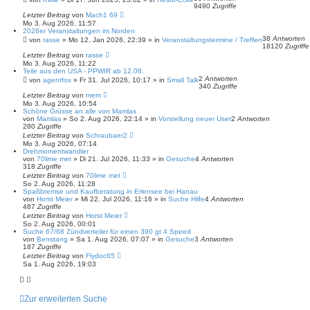
9490
Zugriffe
Letzter Beitrag
von
Mach1 69
Mo 3. Aug 2026, 11:57
2026er Veranstaltungen im Norden
38
Antworten
von
rasse
»
Mo 12. Jan 2026, 22:39
» in
Veranstaltungstermine / Treffen
18120
Zugriffe
Letzter Beitrag
von
rasse
Mo 3. Aug 2026, 11:22
Teile aus den USA - PPWIR ab 12.08.
2
Antworten
von
agentfox
»
Fr 31. Jul 2026, 10:17
» in
Small Talk
340
Zugriffe
Letzter Beitrag
von
mem
Mo 3. Aug 2026, 10:54
Schöne Grüsse an alle von Mamlas
von
Mamlas
»
So 2. Aug 2026, 22:14
» in
Vorstellung neuer User
2
Antworten
280
Zugriffe
Letzter Beitrag
von
Schraubaer2
Mo 3. Aug 2026, 07:14
Drehmomentwandler
von
70lime met
»
Di 21. Jul 2026, 11:33
» in
Gesuche
4
Antworten
318
Zugriffe
Letzter Beitrag
von
70lime met
So 2. Aug 2026, 11:28
Spaßbremse und Kaufberatung in Erlensee bei Hanau
von
Horst Meier
»
Mi 22. Jul 2026, 11:16
» in
Suche Hilfe
4
Antworten
487
Zugriffe
Letzter Beitrag
von
Horst Meier
So 2. Aug 2026, 00:01
Suche 67/68 Zündverteiler für einen 390 gt 4 Speed
von
Benstang
»
Sa 1. Aug 2026, 07:07
» in
Gesuche
3
Antworten
187
Zugriffe
Letzter Beitrag
von
Flydoc65
Sa 1. Aug 2026, 19:03
Zur erweiterten Suche