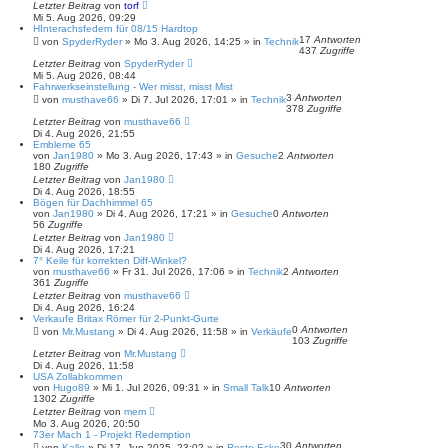
Letzter Beitrag
von
torf
Mi 5. Aug 2026, 09:29
HInterachsfedern für 08/15 Hardtop
17
Antworten
von
SpyderRyder
»
Mo 3. Aug 2026, 14:25
» in
Technik
437
Zugriffe
Letzter Beitrag
von
SpyderRyder
Mi 5. Aug 2026, 08:44
Fahrwerkseinstellung - Wer misst, misst Mist
3
Antworten
von
musthave66
»
Di 7. Jul 2026, 17:01
» in
Technik
378
Zugriffe
Letzter Beitrag
von
musthave66
Di 4. Aug 2026, 21:55
Embleme 65
von
Jan1980
»
Mo 3. Aug 2026, 17:43
» in
Gesuche
2
Antworten
180
Zugriffe
Letzter Beitrag
von
Jan1980
Di 4. Aug 2026, 18:55
Bögen für Dachhimmel 65
von
Jan1980
»
Di 4. Aug 2026, 17:21
» in
Gesuche
0
Antworten
56
Zugriffe
Letzter Beitrag
von
Jan1980
Di 4. Aug 2026, 17:21
7° Keile für korrekten Diff-Winkel?
von
musthave66
»
Fr 31. Jul 2026, 17:06
» in
Technik
2
Antworten
361
Zugriffe
Letzter Beitrag
von
musthave66
Di 4. Aug 2026, 16:24
Verkaufe Britax Römer für 2-Punkt-Gurte
0
Antworten
von
Mr.Mustang
»
Di 4. Aug 2026, 11:58
» in
Verkäufe
103
Zugriffe
Letzter Beitrag
von
Mr.Mustang
Di 4. Aug 2026, 11:58
USA Zollabkommen
von
Hugo89
»
Mi 1. Jul 2026, 09:31
» in
Small Talk
10
Antworten
1302
Zugriffe
Letzter Beitrag
von
mem
Mo 3. Aug 2026, 20:50
73er Mach 1 - Projekt Redemption
30
Antworten
von
Kalle
»
Di 17. Jun 2025, 23:02
» in
Resto-Ecke