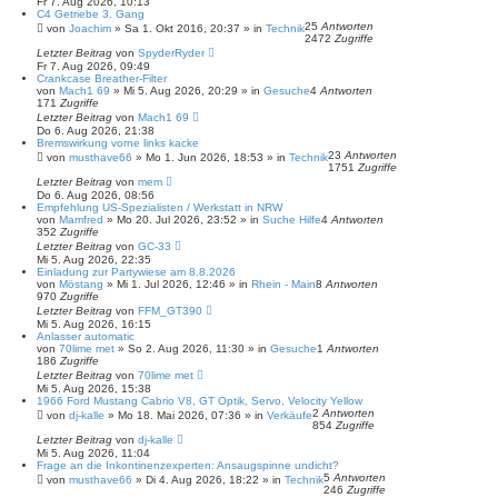
Fr 7. Aug 2026, 10:13
C4 Getriebe 3. Gang
25
Antworten
von
Joachim
»
Sa 1. Okt 2016, 20:37
» in
Technik
2472
Zugriffe
Letzter Beitrag
von
SpyderRyder
Fr 7. Aug 2026, 09:49
Crankcase Breather-Filter
von
Mach1 69
»
Mi 5. Aug 2026, 20:29
» in
Gesuche
4
Antworten
171
Zugriffe
Letzter Beitrag
von
Mach1 69
Do 6. Aug 2026, 21:38
Bremswirkung vorne links kacke
23
Antworten
von
musthave66
»
Mo 1. Jun 2026, 18:53
» in
Technik
1751
Zugriffe
Letzter Beitrag
von
mem
Do 6. Aug 2026, 08:56
Empfehlung US-Spezialisten / Werkstatt in NRW
von
Mamfred
»
Mo 20. Jul 2026, 23:52
» in
Suche Hilfe
4
Antworten
352
Zugriffe
Letzter Beitrag
von
GC-33
Mi 5. Aug 2026, 22:35
Einladung zur Partywiese am 8.8.2026
von
Möstang
»
Mi 1. Jul 2026, 12:46
» in
Rhein - Main
8
Antworten
970
Zugriffe
Letzter Beitrag
von
FFM_GT390
Mi 5. Aug 2026, 16:15
Anlasser automatic
von
70lime met
»
So 2. Aug 2026, 11:30
» in
Gesuche
1
Antworten
186
Zugriffe
Letzter Beitrag
von
70lime met
Mi 5. Aug 2026, 15:38
1966 Ford Mustang Cabrio V8, GT Optik, Servo, Velocity Yellow
2
Antworten
von
dj-kalle
»
Mo 18. Mai 2026, 07:36
» in
Verkäufe
854
Zugriffe
Letzter Beitrag
von
dj-kalle
Mi 5. Aug 2026, 11:04
Frage an die Inkontinenzexperten: Ansaugspinne undicht?
5
Antworten
von
musthave66
»
Di 4. Aug 2026, 18:22
» in
Technik
246
Zugriffe