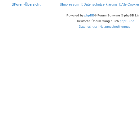
Foren-Übersicht
Impressum
Datenschutzerklärung
Alle Cookie
Powered by
phpBB
® Forum Software © phpBB Lim
Deutsche Übersetzung durch
phpBB.de
Datenschutz
|
Nutzungsbedingungen