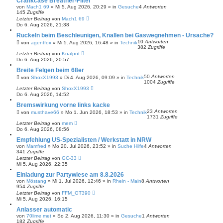
Crankcase Breather-Filter
von
Mach1 69
»
Mi 5. Aug 2026, 20:29
» in
Gesuche
4
Antworten
145
Zugriffe
Letzter Beitrag
von
Mach1 69
Do 6. Aug 2026, 21:38
Ruckeln beim Beschleunigen, Knallen bei Gaswegnehmen - Ursache?
10
Antworten
von
agentfox
»
Mi 5. Aug 2026, 16:48
» in
Technik
382
Zugriffe
Letzter Beitrag
von
Knalpot
Do 6. Aug 2026, 20:57
Breite Felgen beim 68er
50
Antworten
von
ShoxX1993
»
Di 4. Aug 2026, 09:09
» in
Technik
1004
Zugriffe
Letzter Beitrag
von
ShoxX1993
Do 6. Aug 2026, 14:52
Bremswirkung vorne links kacke
23
Antworten
von
musthave66
»
Mo 1. Jun 2026, 18:53
» in
Technik
1731
Zugriffe
Letzter Beitrag
von
mem
Do 6. Aug 2026, 08:56
Empfehlung US-Spezialisten / Werkstatt in NRW
von
Mamfred
»
Mo 20. Jul 2026, 23:52
» in
Suche Hilfe
4
Antworten
341
Zugriffe
Letzter Beitrag
von
GC-33
Mi 5. Aug 2026, 22:35
Einladung zur Partywiese am 8.8.2026
von
Möstang
»
Mi 1. Jul 2026, 12:46
» in
Rhein - Main
8
Antworten
954
Zugriffe
Letzter Beitrag
von
FFM_GT390
Mi 5. Aug 2026, 16:15
Anlasser automatic
von
70lime met
»
So 2. Aug 2026, 11:30
» in
Gesuche
1
Antworten
182
Zugriffe