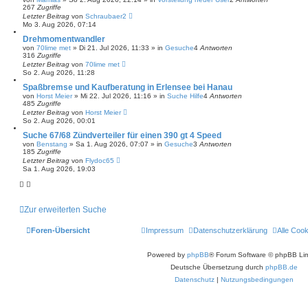
267
Zugriffe
Letzter Beitrag
von
Schraubaer2
Mo 3. Aug 2026, 07:14
Drehmomentwandler
von
70lime met
»
Di 21. Jul 2026, 11:33
» in
Gesuche
4
Antworten
316
Zugriffe
Letzter Beitrag
von
70lime met
So 2. Aug 2026, 11:28
Spaßbremse und Kaufberatung in Erlensee bei Hanau
von
Horst Meier
»
Mi 22. Jul 2026, 11:16
» in
Suche Hilfe
4
Antworten
485
Zugriffe
Letzter Beitrag
von
Horst Meier
So 2. Aug 2026, 00:01
Suche 67/68 Zündverteiler für einen 390 gt 4 Speed
von
Benstang
»
Sa 1. Aug 2026, 07:07
» in
Gesuche
3
Antworten
185
Zugriffe
Letzter Beitrag
von
Flydoc65
Sa 1. Aug 2026, 19:03
Zur erweiterten Suche
Foren-Übersicht
Impressum
Datenschutzerklärung
Alle Coo
Powered by
phpBB
® Forum Software © phpBB Lim
Deutsche Übersetzung durch
phpBB.de
Datenschutz
|
Nutzungsbedingungen