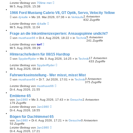
Letzter Beitrag
von
70lime met
Mi 5. Aug 2026, 15:38
1966 Ford Mustang Cabrio V8, GT Optik, Servo, Velocity Yellow
2
Antworten
von
dj-kalle
»
Mo 18. Mai 2026, 07:36
» in
Verkäufe
832
Zugriffe
Letzter Beitrag
von
dj-kalle
Mi 5. Aug 2026, 11:04
Frage an die Inkontinenzexperten: Ansaugspinne undicht?
5
Antworten
von
musthave66
»
Di 4. Aug 2026, 18:22
» in
Technik
241
Zugriffe
Letzter Beitrag
von
torf
Mi 5. Aug 2026, 09:29
HInterachsfedern für 08/15 Hardtop
17
Antworten
von
SpyderRyder
»
Mo 3. Aug 2026, 14:25
» in
Technik
433
Zugriffe
Letzter Beitrag
von
SpyderRyder
Mi 5. Aug 2026, 08:44
Fahrwerkseinstellung - Wer misst, misst Mist
3
Antworten
von
musthave66
»
Di 7. Jul 2026, 17:01
» in
Technik
375
Zugriffe
Letzter Beitrag
von
musthave66
Di 4. Aug 2026, 21:55
Embleme 65
von
Jan1980
»
Mo 3. Aug 2026, 17:43
» in
Gesuche
2
Antworten
179
Zugriffe
Letzter Beitrag
von
Jan1980
Di 4. Aug 2026, 18:55
Bögen für Dachhimmel 65
von
Jan1980
»
Di 4. Aug 2026, 17:21
» in
Gesuche
0
Antworten
53
Zugriffe
Letzter Beitrag
von
Jan1980
Di 4. Aug 2026, 17:21