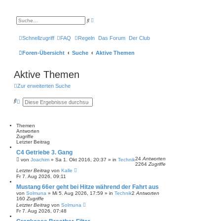
E
S
r
u
w
c
e
h
Schnellzugriff
FAQ
Regeln
Das Forum
Der Club
i
e
t
e
Foren-Übersicht
Suche
Aktive Themen
r
t
e
Aktive Themen
S
u
c
Zur erweiterten Suche
h
e
S
E
u
r
c
w
h
e
e
i
Themen
t
Antworten
e
Zugriffe
r
Letzter Beitrag
t
C4 Getriebe 3. Gang
e
24
Antworten
S
von
Joachim
»
Sa 1. Okt 2016, 20:37
» in
Technik
2264
Zugriffe
u
Letzter Beitrag
von
Kalle
c
Fr 7. Aug 2026, 09:11
h
e
Mustang 66er geht bei Hitze während der Fahrt aus
von
Solmuna
»
Mi 5. Aug 2026, 17:59
» in
Technik
2
Antworten
160
Zugriffe
Letzter Beitrag
von
Solmuna
Fr 7. Aug 2026, 07:48