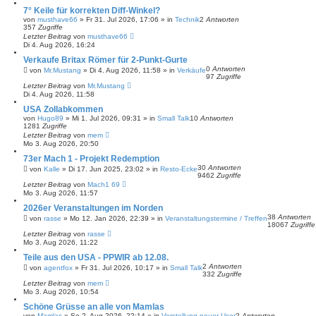
7° Keile für korrekten Diff-Winkel?
von
musthave66
»
Fr 31. Jul 2026, 17:06
» in
Technik
2
Antworten
357
Zugriffe
Letzter Beitrag
von
musthave66
Di 4. Aug 2026, 16:24
Verkaufe Britax Römer für 2-Punkt-Gurte
0
Antworten
von
Mr.Mustang
»
Di 4. Aug 2026, 11:58
» in
Verkäufe
97
Zugriffe
Letzter Beitrag
von
Mr.Mustang
Di 4. Aug 2026, 11:58
USA Zollabkommen
von
Hugo89
»
Mi 1. Jul 2026, 09:31
» in
Small Talk
10
Antworten
1281
Zugriffe
Letzter Beitrag
von
mem
Mo 3. Aug 2026, 20:50
73er Mach 1 - Projekt Redemption
30
Antworten
von
Kalle
»
Di 17. Jun 2025, 23:02
» in
Resto-Ecke
9462
Zugriffe
Letzter Beitrag
von
Mach1 69
Mo 3. Aug 2026, 11:57
2026er Veranstaltungen im Norden
38
Antworten
von
rasse
»
Mo 12. Jan 2026, 22:39
» in
Veranstaltungstermine / Treffen
18067
Zugriffe
Letzter Beitrag
von
rasse
Mo 3. Aug 2026, 11:22
Teile aus den USA - PPWIR ab 12.08.
2
Antworten
von
agentfox
»
Fr 31. Jul 2026, 10:17
» in
Small Talk
332
Zugriffe
Letzter Beitrag
von
mem
Mo 3. Aug 2026, 10:54
Schöne Grüsse an alle von Mamlas
von
Mamlas
»
So 2. Aug 2026, 22:14
» in
Vorstellung neuer User
2
Antworten