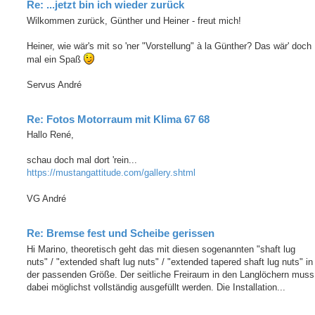
Re: ...jetzt bin ich wieder zurück
Wilkommen zurück, Günther und Heiner - freut mich!
Heiner, wie wär's mit so 'ner "Vorstellung" à la Günther? Das wär' doch
mal ein Spaß
Servus André
Re: Fotos Motorraum mit Klima 67 68
Hallo René,
schau doch mal dort 'rein...
https://mustangattitude.com/gallery.shtml
VG André
Re: Bremse fest und Scheibe gerissen
Hi Marino, theoretisch geht das mit diesen sogenannten "shaft lug
nuts" / "extended shaft lug nuts" / "extended tapered shaft lug nuts" in
der passenden Größe. Der seitliche Freiraum in den Langlöchern muss
dabei möglichst vollständig ausgefüllt werden. Die Installation...