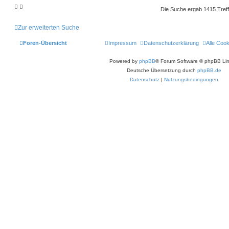
Die Suche ergab 1415 Tref
Zur erweiterten Suche
Foren-Übersicht
Impressum
Datenschutzerklärung
Alle Coo
Powered by
phpBB
® Forum Software © phpBB Lim
Deutsche Übersetzung durch
phpBB.de
Datenschutz
|
Nutzungsbedingungen