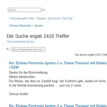
E
S
r
u
w
c
e
h
Schnellzugriff
FAQ
Regeln
Das Forum
Der Club
i
e
t
e
Foren-Übersicht
Suche
r
t
e
Die Suche ergab 1415 Treffer
S
u
c
Zur erweiterten Suche
h
e
S
E
u
r
c
w
Die Suche ergab 1415 Tref
h
e
e
i
Re: Einbau Pertronix Ignitor-1 u. Flame Thrower mit Relais
t
e
/ DZM
r
t
Danke für die Rückmeldung.
e
Weiter beobachten.
S
u
Ein Relais, bei dem es Zweifel bzgl. der Funktion gibt, würde ich nicht
c
in die Notfall-Ausrüstung packen. ... just my 2 cents.
h
e
Servus André
Re: Einbau Pertronix Ignitor-1 u. Flame Thrower mit Relais