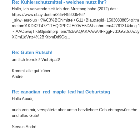
Re: Kühlerschutzmittel - welches nutzt ihr?
Hallo, ich verwende seit ich den Mustang habe (2012) das:
https://www.ebay.de/itm/285448803546?
_skw=eurolub+K%C3%BChlmittel+G11+Blau&epid=15030838854&itm
meta=01KDX2T47Z1THQDPFCJE00VH5D&hash=item42761314da:g:1
~IAAOSwqTlk60lj&itmprp=enc%3AAQAKAAAA4FkggFvd1GGDu0w3y
XCmi1dVnz4%2BKtbmDd9Qq...
Re: Guten Rutsch!
amtlich korrekt! Viel Spaß!
Kommt alle gut 'rüber
André
Re: canadian_red_maple_leaf hat Geburtstag
Hallo Abudi,
auch von mir, verspätete aber umso herzlichere Geburtstagswünsche
und alles Gute!
Servus André