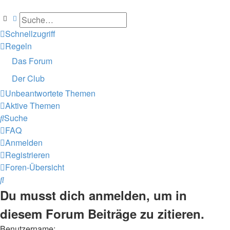
Suche
Erweiterte Suche
Schnellzugriff
Regeln
Das Forum
Der Club
Unbeantwortete Themen
Aktive Themen
Suche
FAQ
Anmelden
Registrieren
Foren-Übersicht
Suche
Du musst dich anmelden, um in
diesem Forum Beiträge zu zitieren.
Benutzername: