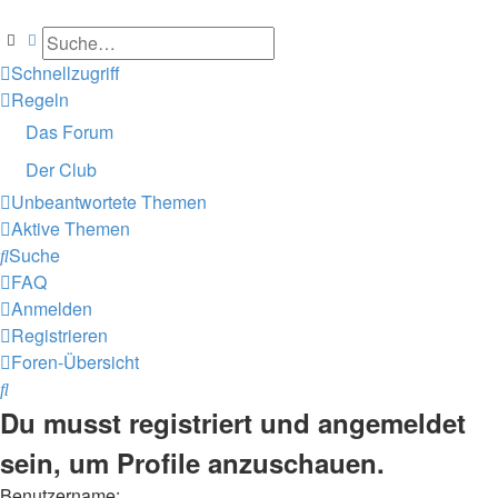
Suche
Erweiterte Suche
Schnellzugriff
Regeln
Das Forum
Der Club
Unbeantwortete Themen
Aktive Themen
Suche
FAQ
Anmelden
Registrieren
Foren-Übersicht
Suche
Du musst registriert und angemeldet
sein, um Profile anzuschauen.
Benutzername: