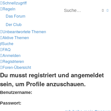
Schnellzugriff
Regeln
Such
E
Das Forum
Der Club
Unbeantwortete Themen
Aktive Themen
Suche
FAQ
Anmelden
Registrieren
Foren-Übersicht
Du musst registriert und angemeldet
sein, um Profile anzuschauen.
Benutzername:
Passwort: