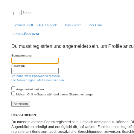
Suche
Erweiterte Suche
Schnellzugriff
FAQ
Regeln
Das Forum
Der Club
Foren-Übersicht
Du musst registriert und angemeldet sein, um Profile anz
Benutzername:
Passwort:
Ich habe mein Passwort vergessen
Die Aktivierungs-E-Mail erneut senden
Angemeldet bleiben
Meinen Online-Status während dieser Sitzung verbergen
REGISTRIEREN
Du musst in diesem Forum registriert sein, um dich anmelden zu können. Di
Augenblicken erledigt und ermöglicht dir, auf weitere Funktionen zuzugreif
registrierten Benutzern auch zusätzliche Berechtigungen zuweisen. Beachte