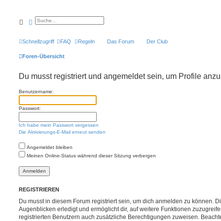
Suche
Erweiterte Suche
Schnellzugriff
FAQ
Regeln
Das Forum
Der Club
Foren-Übersicht
Du musst registriert und angemeldet sein, um Profile anz
Benutzername:
Passwort:
Ich habe mein Passwort vergessen
Die Aktivierungs-E-Mail erneut senden
Angemeldet bleiben
Meinen Online-Status während dieser Sitzung verbergen
REGISTRIEREN
Du musst in diesem Forum registriert sein, um dich anmelden zu können. Di
Augenblicken erledigt und ermöglicht dir, auf weitere Funktionen zuzugreif
registrierten Benutzern auch zusätzliche Berechtigungen zuweisen. Beachte