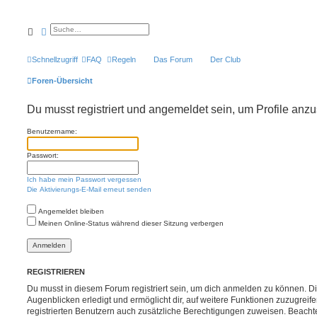
Suche
Erweiterte Suche
Schnellzugriff
FAQ
Regeln
Das Forum
Der Club
Foren-Übersicht
Du musst registriert und angemeldet sein, um Profile anz
Benutzername:
Passwort:
Ich habe mein Passwort vergessen
Die Aktivierungs-E-Mail erneut senden
Angemeldet bleiben
Meinen Online-Status während dieser Sitzung verbergen
REGISTRIEREN
Du musst in diesem Forum registriert sein, um dich anmelden zu können. Di
Augenblicken erledigt und ermöglicht dir, auf weitere Funktionen zuzugreif
registrierten Benutzern auch zusätzliche Berechtigungen zuweisen. Beachte