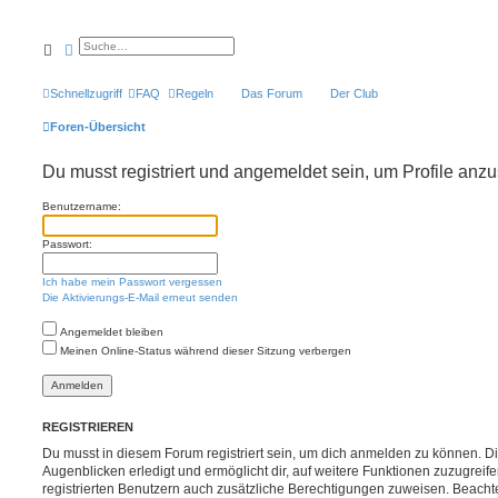
Suche
Erweiterte Suche
Schnellzugriff
FAQ
Regeln
Das Forum
Der Club
Foren-Übersicht
Du musst registriert und angemeldet sein, um Profile anz
Benutzername:
Passwort:
Ich habe mein Passwort vergessen
Die Aktivierungs-E-Mail erneut senden
Angemeldet bleiben
Meinen Online-Status während dieser Sitzung verbergen
REGISTRIEREN
Du musst in diesem Forum registriert sein, um dich anmelden zu können. Di
Augenblicken erledigt und ermöglicht dir, auf weitere Funktionen zuzugreif
registrierten Benutzern auch zusätzliche Berechtigungen zuweisen. Beachte