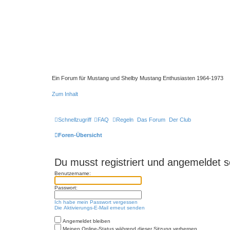
Ein Forum für Mustang und Shelby Mustang Enthusiasten 1964-1973
Zum Inhalt
Schnellzugriff
FAQ
Regeln
Das Forum
Der Club
Foren-Übersicht
Du musst registriert und angemeldet s
Benutzername:
Passwort:
Ich habe mein Passwort vergessen
Die Aktivierungs-E-Mail erneut senden
Angemeldet bleiben
Meinen Online-Status während dieser Sitzung verbergen