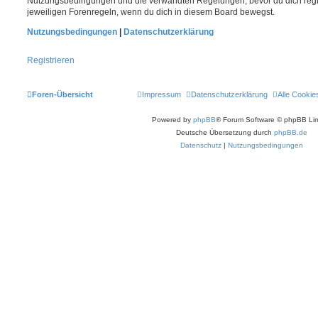
Nutzungsbedingungen und die verwandten Regelungen, bevor du dich registr
jeweiligen Forenregeln, wenn du dich in diesem Board bewegst.
Nutzungsbedingungen
|
Datenschutzerklärung
Registrieren
Foren-Übersicht
Impressum
Datenschutzerklärung
Alle Cookie
Powered by
phpBB
® Forum Software © phpBB Lim
Deutsche Übersetzung durch
phpBB.de
Datenschutz
|
Nutzungsbedingungen