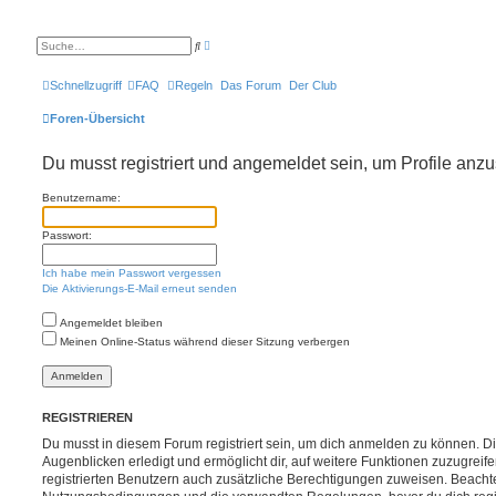
E
S
r
u
w
c
e
h
Schnellzugriff
FAQ
Regeln
Das Forum
Der Club
i
e
t
e
Foren-Übersicht
r
t
e
Du musst registriert und angemeldet sein, um Profile anz
S
u
c
Benutzername:
h
e
Passwort:
Ich habe mein Passwort vergessen
Die Aktivierungs-E-Mail erneut senden
Angemeldet bleiben
Meinen Online-Status während dieser Sitzung verbergen
REGISTRIEREN
Du musst in diesem Forum registriert sein, um dich anmelden zu können. Di
Augenblicken erledigt und ermöglicht dir, auf weitere Funktionen zuzugreif
registrierten Benutzern auch zusätzliche Berechtigungen zuweisen. Beachte