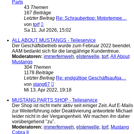
Parts
43
Themen
167
Beiträge
Letzter Beitrag
Re: Schraubertipp: Motortempe…
Neuester
von
torf
Beitrag
Sa 11. Jul 2026, 15:02
ALL ABOUT MUSTANGS - Teileservice
Der Geschäftsbetrieb wurde zum Februar 2022 beendet.
AAM bedankt sich für die langjährige Kundentreue.
Moderatoren:
immerfernweh
,
elsterwelle
,
torf
,
All About
Mustangs
304
Themen
1178
Beiträge
Letzter Beitrag
Re: endgültige Geschäftsaufga…
Neuester
von
stang67
Beitrag
Mi 13. Apr 2022, 19:18
MUSTANG PARTS SHOP - Teileservice
Der Shop ist nicht mehr aktiv seit einiger Zeit. Auf E-Mails
zur Weiterführung oder Deaktivierung antwortete Michael
leider nicht in der Vergangenheit. Wir machen ihn daher
vorübergehend "zu".
Moderatoren:
immerfernweh
,
elsterwelle
,
torf
,
Mustang
Cobra II