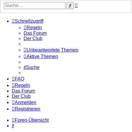
Erweiterte
Suche
Suche
Schnellzugriff
Regeln
Das Forum
Der Club
Unbeantwortete Themen
Aktive Themen
Suche
FAQ
Regeln
Das Forum
Der Club
Anmelden
Registrieren
Foren-Übersicht
Suche