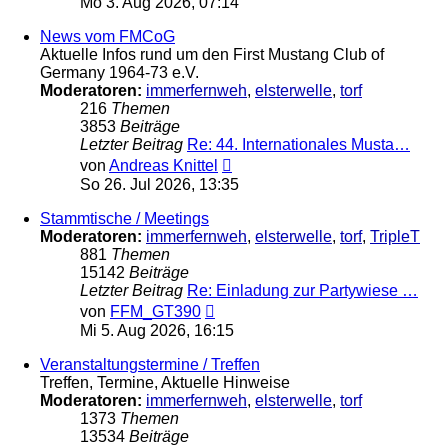
Mo 3. Aug 2026, 07:14
News vom FMCoG
Aktuelle Infos rund um den First Mustang Club of
Germany 1964-73 e.V.
Moderatoren:
immerfernweh
,
elsterwelle
,
torf
216
Themen
3853
Beiträge
Letzter Beitrag
Re: 44. Internationales Musta…
Neuester
von
Andreas Knittel
Beitrag
So 26. Jul 2026, 13:35
Stammtische / Meetings
Moderatoren:
immerfernweh
,
elsterwelle
,
torf
,
TripleT
881
Themen
15142
Beiträge
Letzter Beitrag
Re: Einladung zur Partywiese …
Neuester
von
FFM_GT390
Beitrag
Mi 5. Aug 2026, 16:15
Veranstaltungstermine / Treffen
Treffen, Termine, Aktuelle Hinweise
Moderatoren:
immerfernweh
,
elsterwelle
,
torf
1373
Themen
13534
Beiträge