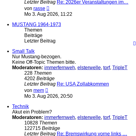
Letzter Beitrag
Re: 2026er Veranstaltungen im…
Neuester
von
rasse
Beitrag
Mo 3. Aug 2026, 11:22
MUSTANG 1964-1973
Themen
Beiträge
Letzter Beitrag
Small Talk
Nur Mustang-bezogen.
Keine Off-Topic Themen bitte.
Moderatoren:
immerfernweh
,
elsterwelle
,
torf
,
TripleT
228
Themen
4202
Beiträge
Letzter Beitrag
Re: USA Zollabkommen
Neuester
von
mem
Beitrag
Mo 3. Aug 2026, 20:50
Technik
Akut ein Problem?
Moderatoren:
immerfernweh
,
elsterwelle
,
torf
,
TripleT
10828
Themen
122715
Beiträge
Letzter Beitrag
Re: Bremswirkung vorne links …