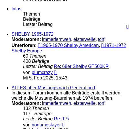
Infos
Themen
Beiträge
Letzter Beitrag
SHELBY 1965-1972
Moderatoren:
immerfernweh
,
elsterwelle
,
torf
Unterforen:
1965-1970 Shelby American
,
1971-1972
Shelby Europe
60
Themen
408
Beiträge
Letzter Beitrag
Re: 68er Shelby GT500KR
Neuester
von
plumcrazy
Beitrag
Mi 5. Feb 2025, 15:43
ALLES über Mustangs nach Generation I
In diesem Forum können alle Beiträge erstellt werden,
welche die Mustang-Baureihen ab 1974 betreffen
Moderatoren:
immerfernweh
,
elsterwelle
,
torf
132
Themen
1171
Beiträge
Letzter Beitrag
Re: T 5
Neuester
von
nonameslayer
Beitrag