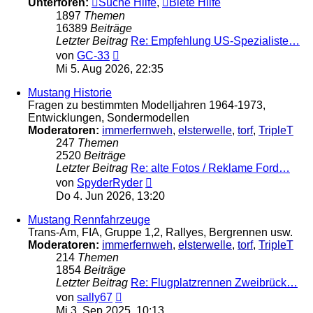
Unterforen:
Suche Hilfe
,
Biete Hilfe
1897
Themen
16389
Beiträge
Letzter Beitrag
Re: Empfehlung US-Spezialiste…
Neuester
von
GC-33
Beitrag
Mi 5. Aug 2026, 22:35
Mustang Historie
Fragen zu bestimmten Modelljahren 1964-1973,
Entwicklungen, Sondermodellen
Moderatoren:
immerfernweh
,
elsterwelle
,
torf
,
TripleT
247
Themen
2520
Beiträge
Letzter Beitrag
Re: alte Fotos / Reklame Ford…
Neuester
von
SpyderRyder
Beitrag
Do 4. Jun 2026, 13:20
Mustang Rennfahrzeuge
Trans-Am, FIA, Gruppe 1,2, Rallyes, Bergrennen usw.
Moderatoren:
immerfernweh
,
elsterwelle
,
torf
,
TripleT
214
Themen
1854
Beiträge
Letzter Beitrag
Re: Flugplatzrennen Zweibrück…
Neuester
von
sally67
Beitrag
Mi 3. Sep 2025, 10:13