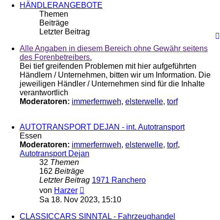
HÄNDLERANGEBOTE
Themen
Beiträge
Letzter Beitrag
Alle Angaben in diesem Bereich ohne Gewähr seitens
des Forenbetreibers.
Bei tief greifenden Problemen mit hier aufgeführten
Händlern / Unternehmen, bitten wir um Information. Die
jeweiligen Händler / Unternehmen sind für die Inhalte
verantwortlich
Moderatoren:
immerfernweh
,
elsterwelle
,
torf
AUTOTRANSPORT DEJAN - int. Autotransport
Essen
Moderatoren:
immerfernweh
,
elsterwelle
,
torf
,
Autotransport Dejan
32
Themen
162
Beiträge
Letzter Beitrag
1971 Ranchero
Neuester
von
Harzer
Beitrag
Sa 18. Nov 2023, 15:10
CLASSICCARS SINNTAL - Fahrzeughandel