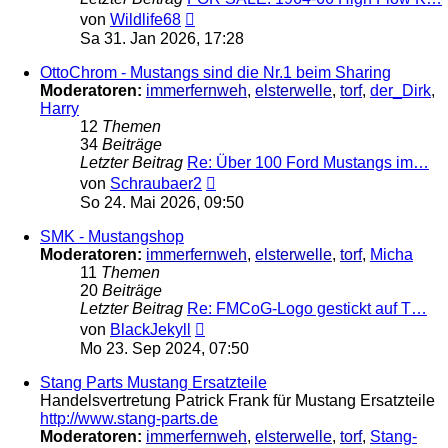
Neuester
von
Wildlife68
Beitrag
Sa 31. Jan 2026, 17:28
OttoChrom - Mustangs sind die Nr.1 beim Sharing
Moderatoren:
immerfernweh
,
elsterwelle
,
torf
,
der_Dirk
,
Harry
12
Themen
34
Beiträge
Letzter Beitrag
Re: Über 100 Ford Mustangs im…
Neuester
von
Schraubaer2
Beitrag
So 24. Mai 2026, 09:50
SMK - Mustangshop
Moderatoren:
immerfernweh
,
elsterwelle
,
torf
,
Micha
11
Themen
20
Beiträge
Letzter Beitrag
Re: FMCoG-Logo gestickt auf T…
Neuester
von
BlackJekyll
Beitrag
Mo 23. Sep 2024, 07:50
Stang Parts Mustang Ersatzteile
Handelsvertretung Patrick Frank für Mustang Ersatzteile
http://www.stang-parts.de
Moderatoren:
immerfernweh
,
elsterwelle
,
torf
,
Stang-