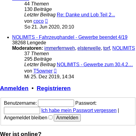
44
Themen
130
Beiträge
Letzter Beitrag
Re: Danke und Lob Teil 2...
Neuester
von
coco
Beitrag
So 21. Jun 2020, 20:10
NOLIMITS - Fahrzeughandel - Gewerbe beendet 4/19
38268 Lengede
Moderatoren:
immerfernweh
,
elsterwelle
,
torf
,
NOLIMITS
37
Themen
295
Beiträge
Letzter Beitrag
NOLIMITS - Gewerbe zum 30.4.2…
Neuester
von
T5owner
Beitrag
Mi 25. Dez 2019, 14:34
Anmelden
•
Registrieren
Benutzername:
Passwort:
Ich habe mein Passwort vergessen
|
Angemeldet bleiben
Wer ist online?