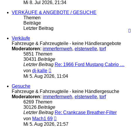
Beitrag
Mi 8. Jul 2026, 21:34
VERKÄUFE & ANGEBOTE / GESUCHE
Themen
Beiträge
Letzter Beitrag
Verkäufe
Fahrzeuge & Fahrzeugteile - keine Händlerangebote
Moderatoren:
immerfernweh
,
elsterwelle
,
torf
5851
Themen
30431
Beiträge
Letzter Beitrag
Re: 1966 Ford Mustang Cabrio …
Neuester
von
dj-kalle
Beitrag
Mi 5. Aug 2026, 11:04
Gesuche
Fahrzeuge & Fahrzeugteile - keine Händlergesuche
Moderatoren:
immerfernweh
,
elsterwelle
,
torf
6269
Themen
30126
Beiträge
Letzter Beitrag
Re: Crankcase Breather-Filter
Neuester
von
Mach1 69
Beitrag
Mi 5. Aug 2026, 21:57