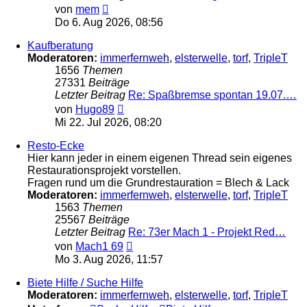
Neuester
von
mem
Beitrag
Do 6. Aug 2026, 08:56
Kaufberatung
Moderatoren:
immerfernweh
,
elsterwelle
,
torf
,
TripleT
1656
Themen
27331
Beiträge
Letzter Beitrag
Re: Spaßbremse spontan 19.07.…
Neuester
von
Hugo89
Beitrag
Mi 22. Jul 2026, 08:20
Resto-Ecke
Hier kann jeder in einem eigenen Thread sein eigenes
Restaurationsprojekt vorstellen.
Fragen rund um die Grundrestauration = Blech & Lack
Moderatoren:
immerfernweh
,
elsterwelle
,
torf
,
TripleT
1563
Themen
25567
Beiträge
Letzter Beitrag
Re: 73er Mach 1 - Projekt Red…
Neuester
von
Mach1 69
Beitrag
Mo 3. Aug 2026, 11:57
Biete Hilfe / Suche Hilfe
Moderatoren:
immerfernweh
,
elsterwelle
,
torf
,
TripleT