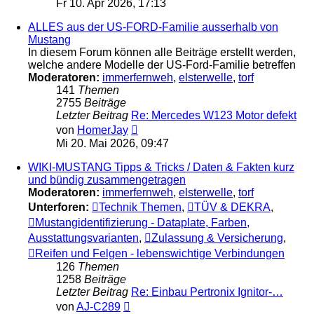
Fr 10. Apr 2026, 17:13
ALLES aus der US-FORD-Familie ausserhalb von
Mustang
In diesem Forum können alle Beiträge erstellt werden,
welche andere Modelle der US-Ford-Familie betreffen
Moderatoren:
immerfernweh
,
elsterwelle
,
torf
141
Themen
2755
Beiträge
Letzter Beitrag
Re: Mercedes W123 Motor defekt
Neuester
von
HomerJay
Beitrag
Mi 20. Mai 2026, 09:47
WIKI-MUSTANG Tipps & Tricks / Daten & Fakten kurz
und bündig zusammengetragen
Moderatoren:
immerfernweh
,
elsterwelle
,
torf
Unterforen:
Technik Themen
,
TÜV & DEKRA
,
Mustangidentifizierung - Dataplate, Farben,
Ausstattungsvarianten
,
Zulassung & Versicherung
,
Reifen und Felgen - lebenswichtige Verbindungen
126
Themen
1258
Beiträge
Letzter Beitrag
Re: Einbau Pertronix Ignitor-…
Neuester
von
AJ-C289