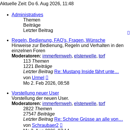
Aktuelle Zeit: Do 6. Aug 2026, 11:48
Administratives
Themen
Beiträge
Letzter Beitrag
Regeln, Bedienung, FAQ's, Fragen, Wünsche
Hinweise zur Bedienung, Regeln und Verhalten in den
einzelnen Foren
Moderatoren:
immerfernweh
,
elsterwelle
,
torf
113
Themen
1221
Beiträge
Letzter Beitrag
Re: Mustang Inside fährt unte…
Neuester
von
Urmel
Beitrag
Mo 2. Feb 2026, 08:58
Vorstellung neuer User
Vorstellung der neuen User.
Moderatoren:
immerfernweh
,
elsterwelle
,
torf
2822
Themen
27547
Beiträge
Letzter Beitrag
Re: Schöne Grüsse an alle von…
Neuester
von
Schraubaer2
Beitrag