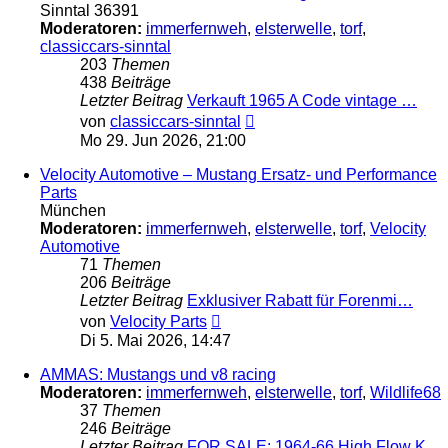
Sinntal 36391
Moderatoren:
immerfernweh
,
elsterwelle
,
torf
,
classiccars-sinntal
203
Themen
438
Beiträge
Letzter Beitrag
Verkauft 1965 A Code vintage …
Neuester
von
classiccars-sinntal
Beitrag
Mo 29. Jun 2026, 21:00
Velocity Automotive – Mustang Ersatz- und Performance
Parts
München
Moderatoren:
immerfernweh
,
elsterwelle
,
torf
,
Velocity
Automotive
71
Themen
206
Beiträge
Letzter Beitrag
Exklusiver Rabatt für Forenmi…
Neuester
von
Velocity Parts
Beitrag
Di 5. Mai 2026, 14:47
AMMAS: Mustangs und v8 racing
Moderatoren:
immerfernweh
,
elsterwelle
,
torf
,
Wildlife68
37
Themen
246
Beiträge
Letzter Beitrag
FOR SALE: 1964-66 High Flow K…