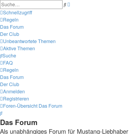
Erweiterte
Suche
Suche
Schnellzugriff
Regeln
Das Forum
Der Club
Unbeantwortete Themen
Aktive Themen
Suche
FAQ
Regeln
Das Forum
Der Club
Anmelden
Registrieren
Foren-Übersicht
Das Forum
Suche
Das Forum
Als unabhängiges Forum für Mustang-Liebhaber