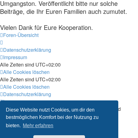
Umgangston. Veröffentlicht bitte nur solche
Beiträge, die Ihr Euren Familien auch zumutet.
Vielen Dank für Eure Kooperation.
Foren-Übersicht
Datenschutzerklärung
Impressum
Alle Zeiten sind
UTC+02:00
Alle Cookies löschen
Alle Zeiten sind
UTC+02:00
Alle Cookies löschen
Datenschutzerklärung
Impressum
Powered by
phpBB
® Forum Software © phpBB Limited
Diese Website nutzt Cookies, um dir den
Deutsche Übersetzung durch
phpBB.de
bestmöglichen Komfort bei der Nutzung zu
Datenschutz
|
Nutzungsbedingungen
bieten.
Mehr erfahren