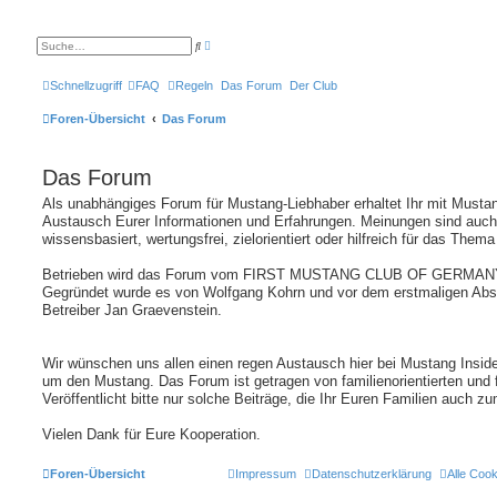
E
S
r
u
w
c
e
h
Schnellzugriff
FAQ
Regeln
Das Forum
Der Club
i
e
t
e
Foren-Übersicht
Das Forum
r
t
e
S
Das Forum
u
c
h
Als unabhängiges Forum für Mustang-Liebhaber erhaltet Ihr mit Mustan
e
Austausch Eurer Informationen und Erfahrungen. Meinungen sind auch
wissensbasiert, wertungsfrei, zielorientiert oder hilfreich für das Thema
Betrieben wird das Forum vom FIRST MUSTANG CLUB OF GERMANY
Gegründet wurde es von Wolfgang Kohrn und vor dem erstmaligen Ab
Betreiber Jan Graevenstein.
Wir wünschen uns allen einen regen Austausch hier bei Mustang Insid
um den Mustang. Das Forum ist getragen von familienorientierten und
Veröffentlicht bitte nur solche Beiträge, die Ihr Euren Familien auch zu
Vielen Dank für Eure Kooperation.
Foren-Übersicht
Impressum
Datenschutzerklärung
Alle Coo