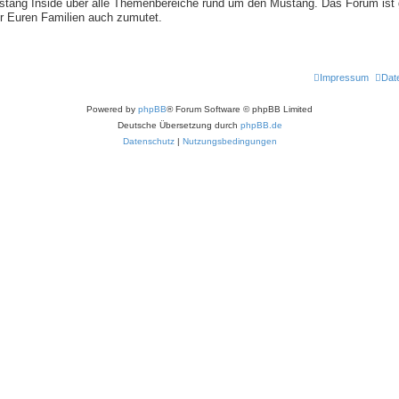
stang Inside über alle Themenbereiche rund um den Mustang. Das Forum ist ge
Ihr Euren Familien auch zumutet.
Impressum
Dat
Powered by
phpBB
® Forum Software © phpBB Limited
Deutsche Übersetzung durch
phpBB.de
Datenschutz
|
Nutzungsbedingungen