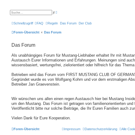
E
S
r
u
w
c
e
h
Schnellzugriff
FAQ
Regeln
Das Forum
Der Club
i
e
t
e
Foren-Übersicht
Das Forum
r
t
e
Das Forum
S
u
c
h
Als unabhängiges Forum für Mustang-Liebhaber erhaltet Ihr mit Mustan
e
Austausch Eurer Informationen und Erfahrungen. Meinungen sind auch
wissensbasiert, wertungsfrei, zielorientiert oder hilfreich für das Thema
Betrieben wird das Forum vom FIRST MUSTANG CLUB OF GERMANY
Gegründet wurde es von Wolfgang Kohrn und vor dem erstmaligen Ab
Betreiber Jan Graevenstein.
Wir wünschen uns allen einen regen Austausch hier bei Mustang Insid
um den Mustang. Das Forum ist getragen von familienorientierten und
Veröffentlicht bitte nur solche Beiträge, die Ihr Euren Familien auch zu
Vielen Dank für Eure Kooperation.
Foren-Übersicht
Impressum
Datenschutzerklärung
Alle Coo