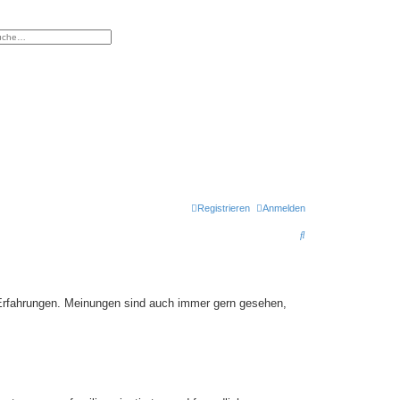
eiterte Suche
Registrieren
Anmelden
S
u
c
h
 Erfahrungen. Meinungen sind auch immer gern gesehen,
e