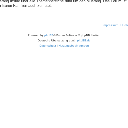
stang Inside über alle Themenbereiche rund um den Mustang. Das Forum ist ge
Ihr Euren Familien auch zumutet.
Impressum
Dat
Powered by
phpBB
® Forum Software © phpBB Limited
Deutsche Übersetzung durch
phpBB.de
Datenschutz
|
Nutzungsbedingungen