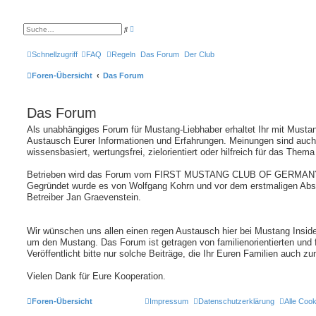
E
S
r
u
w
c
e
h
Schnellzugriff
FAQ
Regeln
Das Forum
Der Club
i
e
t
e
Foren-Übersicht
Das Forum
r
t
e
S
Das Forum
u
c
h
Als unabhängiges Forum für Mustang-Liebhaber erhaltet Ihr mit Mustan
e
Austausch Eurer Informationen und Erfahrungen. Meinungen sind auch
wissensbasiert, wertungsfrei, zielorientiert oder hilfreich für das Thema
Betrieben wird das Forum vom FIRST MUSTANG CLUB OF GERMANY
Gegründet wurde es von Wolfgang Kohrn und vor dem erstmaligen Ab
Betreiber Jan Graevenstein.
Wir wünschen uns allen einen regen Austausch hier bei Mustang Insid
um den Mustang. Das Forum ist getragen von familienorientierten und
Veröffentlicht bitte nur solche Beiträge, die Ihr Euren Familien auch zu
Vielen Dank für Eure Kooperation.
Foren-Übersicht
Impressum
Datenschutzerklärung
Alle Coo