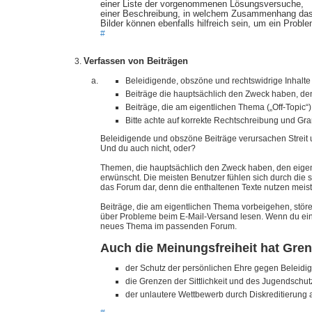
einer Liste der vorgenommenen Lösungsversuche,
einer Beschreibung, in welchem Zusammenhang das 
Bilder können ebenfalls hilfreich sein, um ein Probl
#
Verfassen von Beiträgen
Beleidigende, obszöne und rechtswidrige Inhalte 
Beiträge die hauptsächlich den Zweck haben, den
Beiträge, die am eigentlichen Thema („Off-Topic“
Bitte achte auf korrekte Rechtschreibung und G
Beleidigende und obszöne Beiträge verursachen Streit u
Und du auch nicht, oder?
Themen, die hauptsächlich den Zweck haben, den eigenen
erwünscht. Die meisten Benutzer fühlen sich durch die s
das Forum dar, denn die enthaltenen Texte nutzen mei
Beiträge, die am eigentlichen Thema vorbeigehen, stö
über Probleme beim E-Mail-Versand lesen. Wenn du eine 
neues Thema im passenden Forum.
Auch die Meinungsfreiheit hat Gre
der Schutz der persönlichen Ehre gegen Beleidi
die Grenzen der Sittlichkeit und des Jugendschu
der unlautere Wettbewerb durch Diskreditierung 