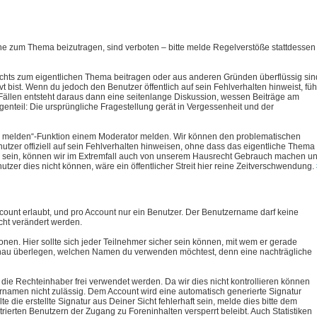
hne zum Thema beizutragen, sind verboten – bitte melde Regelverstöße stattdessen
ichts zum eigentlichen Thema beitragen oder aus anderen Gründen überflüssig sin
t bist. Wenn du jedoch den Benutzer öffentlich auf sein Fehlverhalten hinweist, füh
 Fällen entsteht daraus dann eine seitenlange Diskussion, wessen Beiträge am
egenteil: Die ursprüngliche Fragestellung gerät in Vergessenheit und der
trag melden“-Funktion einem Moderator melden. Wir können den problematischen
zer offiziell auf sein Fehlverhalten hinweisen, ohne dass das eigentliche Thema
htig sein, können wir im Extremfall auch von unserem Hausrecht Gebrauch machen u
zer dies nicht können, wäre ein öffentlicher Streit hier reine Zeitverschwendung.
unt erlaubt, und pro Account nur ein Benutzer. Der Benutzername darf keine
cht verändert werden.
nen. Hier sollte sich jeder Teilnehmer sicher sein können, mit wem er gerade
g genau überlegen, welchen Namen du verwenden möchtest, denn eine nachträgliche
ie Rechteinhaber frei verwendet werden. Da wir dies nicht kontrollieren können
namen nicht zulässig. Dem Account wird eine automatisch generierte Signatur
lte die erstellte Signatur aus Deiner Sicht fehlerhaft sein, melde dies bitte dem
trierten Benutzern der Zugang zu Foreninhalten versperrt beleibt. Auch Statistiken