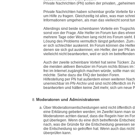
Private Nachrichten (PN) sollen der privaten, „geheim
Private Nachrichten haben scheinbar große Vorteile für 
um Hilfe zu fragen. Gleichzeitig ist alles, was man sch
Informationen umgehen, als man das vielleicht sonst tu
Allerdings sind beide scheinbaren Vorteile ein Trugsch
sonst von der Frage. Alle Helfer im Forum tun dies eh
mehrere Tage oder Wochen lang nicht ins Forum sieht. 
Lösung des Problems vermutlich längst gefunden. Zum 
er sich schlechter auskennt. Im Forum können die Helfer
denen sie sich gut auskennen; ein Helfer, der per PN an
vielleicht nicht beantworten, weil er sich im betreffende
Auch der zweite scheinbare Vorteil hat seine Tücken: Zu
die meisten aktiven Benutzer im Forum nichts Böses im 
frei im Internet zugänglich machen würde, sollte man s
möchte. Siehe dazu die FAQ der beiden Foren.
Hilfestellung per PN hat außerdem einen weiteren Nach
unerreichbar im PN-Archiv und sind nicht öffentlich im 
beantworten und hätten keine Zeit mehr, sich um neue
Moderatoren und Administratoren
Über Moderationsentscheidungen wird nicht öffentlich d
eine Erklärung gebeten werden; im Zweifel kann man si
Moderatoren achten darauf, dass die Regeln hier im Fo
gut überlegen. Wenn du eine dich betreffende Entscheid
nach, was die Gründe für die Entscheidung gewesen se
die Entscheidung so getroffen hat. Wenn auch das nicht h
überprüfen kann.