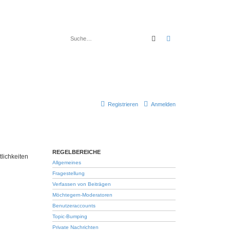
Suche
Erweiterte Suche
Registrieren
Anmelden
REGELBEREICHE
lichkeiten
Allgemeines
Fragestellung
Verfassen von Beiträgen
Möchtegern-Moderatoren
Benutzeraccounts
Topic-Bumping
Private Nachrichten