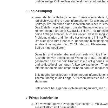
und derzeitige Online-User sind erst nach erfolgreicher
Topic-Bumping
Wenn der letzte Beitrag in einem Thema von dir stammt
lediglich wesentliche neue Informationen; für alle and
Beitrags, um ihn durch einen inhaltlich ähnlichen zu erse
Das Erstellen von Beiträgen, um ein Thema wieder ans
keiner helfen?! Brauche SCHNELL Hilfe!!!"), ist früheste
deine Anfrage erhalten. Auch wir wollen, dass dir mögli
Probleme warten und hier alle kostenlos und in ihrer Fre
Um allen eine faire Chance zu geben und nicht denjeni
wir das Bumping erst nach 24 Stunden zu. Alle weiteren 
Beitrag hineineditieren.
Da es hin und wieder aber mal doch sehr wichtige Infor
Ausnahmen von dieser Regel. Wenn du große Teile deine
gesammelt hast, die dein Problem in ein völlig neues Li
und solltest du einen neuen Antwortbeitrag in dein Them
Informationen hin und ersparst ihnen dadurch möglicher
Bitte übertreibe es jedoch mit den neuen Informationen
Thema unnötig in die Länge. Außerdem irritiert es die 
stammen.
Bitte erkläre bei eigenen Problemlösungen kurz, wie du
Private Nachrichten
Die Verwendung von Privaten Nachrichten, E-Mail/ICQ/etc
ausschließlich im Forum posten.