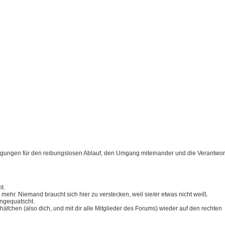
ingungen für den reibungslosen Ablauf, den Umgang miteinander und die Verantwort
t.
s mehr. Niemand braucht sich hier zu verstecken, weil sie/er etwas nicht weiß.
angequatscht.
fchen (also dich, und mit dir alle Mitglieder des Forums) wieder auf den rechten