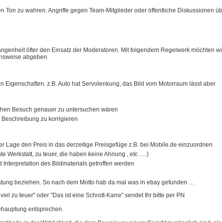
gen Ton zu wahren. Angriffe gegen Team-Mitglieder oder öffentliche Diskussionen ü
ngenheit öfter den Einsatz der Moderatoren. Mit folgendem Regelwerk möchten wi
hensweise abgeben.
 Eigenschaften. z.B. Auto hat Servolenkung, das Bild vom Motorraum lässt aber
ichen Besuch genauer zu untersuchen wären
 Beschreibung zu korrigieren
der Lage den Preis in das derzeitige Preisgefüge z.B. bei Mobile.de einzuordnen
 Werkstatt, zu teuer, die haben keine Ahnung , etc ….)
nterpretation des Bildmaterials getroffen werden
eratung beziehen. So nach dem Motto hab da mal was in ebay gefunden …
el zu teuer" oder "Das ist eine Schrott-Karre" sendet Ihr bitte per PN
behauptung entsprechen.