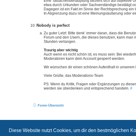
Eine Tatsachenbehauptung bezieht sich auf objektive Um
etwa durch Urkunden oder Sachverständige bestätigt o
Dagegen ist ein Fakt im Sinne der Rechtsprechung ein 
In Abgrenzung dazu ist eine Meinungsäußerung oder ein
Nobody is perfect
Zu guter Letzt: Bitte denk‘ immer daran, dass die Ben
Forum und den Usern, die dieses benutzen, kann man n
Stunden verlangen.
Traurig aber wichtig
Auch wenn es nicht schön ist, es muss sein: Bei wied
Moderatoren kann dein Account gesperrt werden.
Wir wünschen dir einen schönen Aufenthalt in unserem
Viele Grüße, das Moderations-Team
PS: Wenn du Kritik, Fragen oder Ergänzungen zu diesen
werden sie überdenken und entsprechend handeln.
#
Foren-Übersicht
Diese Website nutzt Cookies, um dir den bestmöglichen Ko