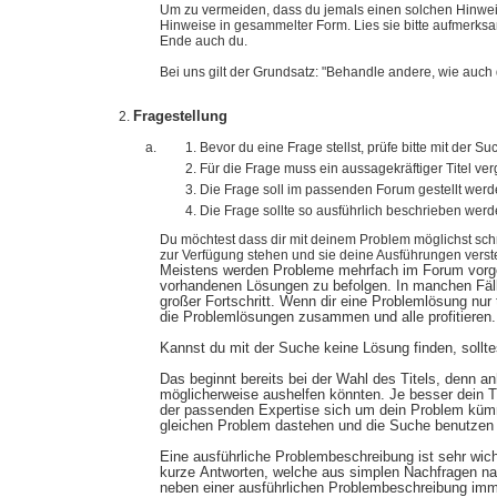
Um zu vermeiden, dass du jemals einen solchen Hinweis 
Hinweise in gesammelter Form. Lies sie bitte aufmerk
Ende auch du.
Bei uns gilt der Grundsatz: "Behandle andere, wie auch
Fragestellung
Bevor du eine Frage stellst, prüfe bitte mit der S
Für die Frage muss ein aussagekräftiger Titel v
Die Frage soll im passenden Forum gestellt werd
Die Frage sollte so ausführlich beschrieben werd
Du möchtest dass dir mit deinem Problem möglichst schn
zur Verfügung stehen und sie deine Ausführungen verste
Meistens werden Probleme mehrfach im Forum vorgeste
vorhandenen Lösungen zu befolgen. In manchen Fällen
großer Fortschritt. Wenn dir eine Problemlösung nur t
die Problemlösungen zusammen und alle profitieren.
Kannst du mit der Suche keine Lösung finden, sollte
Das beginnt bereits bei der Wahl des Titels, denn a
möglicherweise aushelfen könnten. Je besser dein Ti
der passenden Expertise sich um dein Problem kümmer
gleichen Problem dastehen und die Suche benutzen
Eine ausführliche Problembeschreibung ist sehr wic
kurze Antworten, welche aus simplen Nachfragen nac
neben einer ausführlichen Problembeschreibung imm