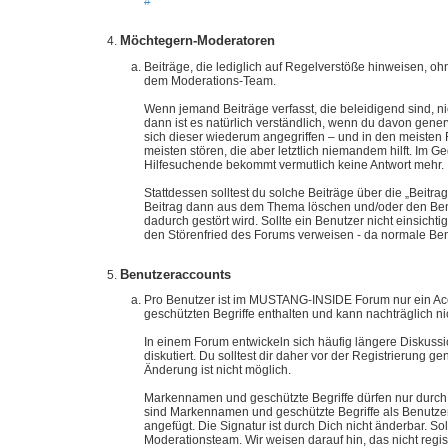
#
Möchtegern-Moderatoren
Beiträge, die lediglich auf Regelverstöße hinweisen, o
dem Moderations-Team.
Wenn jemand Beiträge verfasst, die beleidigend sind, n
dann ist es natürlich verständlich, wenn du davon generv
sich dieser wiederum angegriffen – und in den meisten
meisten stören, die aber letztlich niemandem hilft. Im G
Hilfesuchende bekommt vermutlich keine Antwort mehr.
Stattdessen solltest du solche Beiträge über die „Bei
Beitrag dann aus dem Thema löschen und/oder den Benut
dadurch gestört wird. Sollte ein Benutzer nicht einsic
den Störenfried des Forums verweisen - da normale Benut
Benutzeraccounts
Pro Benutzer ist im MUSTANG-INSIDE Forum nur ein Acco
geschützten Begriffe enthalten und kann nachträglich ni
In einem Forum entwickeln sich häufig längere Diskussio
diskutiert. Du solltest dir daher vor der Registrierun
Änderung ist nicht möglich.
Markennamen und geschützte Begriffe dürfen nur durch d
sind Markennamen und geschützte Begriffe als Benutzer
angefügt. Die Signatur ist durch Dich nicht änderbar. Sol
Moderationsteam. Wir weisen darauf hin, das nicht regis