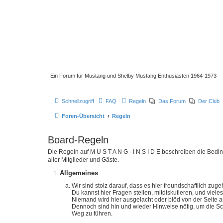
Ein Forum für Mustang und Shelby Mustang Enthusiasten 1964-1973
Schnellzugriff
FAQ
Regeln
Das Forum
Der Club
Foren-Übersicht
Regeln
Board-Regeln
Die Regeln auf M U S T A N G - I N S I D E beschreiben die Bed
aller Mitglieder und Gäste.
Allgemeines
Wir sind stolz darauf, dass es hier freundschaftlich zugeh
Du kannst hier Fragen stellen, mitdiskutieren, und viele
Niemand wird hier ausgelacht oder blöd von der Seite 
Dennoch sind hin und wieder Hinweise nötig, um die Schä
Weg zu führen.