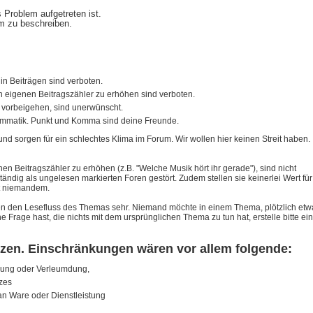
Problem aufgetreten ist.
em zu beschreiben.
in Beiträgen sind verboten.
 eigenen Beitragszähler zu erhöhen sind verboten.
) vorbeigehen, sind unerwünscht.
rammatik. Punkt und Komma sind deine Freunde.
nd sorgen für ein schlechtes Klima im Forum. Wir wollen hier keinen Streit haben.
 Beitragszähler zu erhöhen (z.B. "Welche Musik hört ihr gerade"), sind nicht
tändig als ungelesen markierten Foren gestört. Zudem stellen sie keinerlei Wert für
st niemandem.
ren den Lesefluss des Themas sehr. Niemand möchte in einem Thema, plötzlich etw
Frage hast, die nichts mit dem ursprünglichen Thema zu tun hat, erstelle bitte ein
nzen. Einschränkungen wären vor allem folgende:
gung oder Verleumdung,
tzes
an Ware oder Dienstleistung