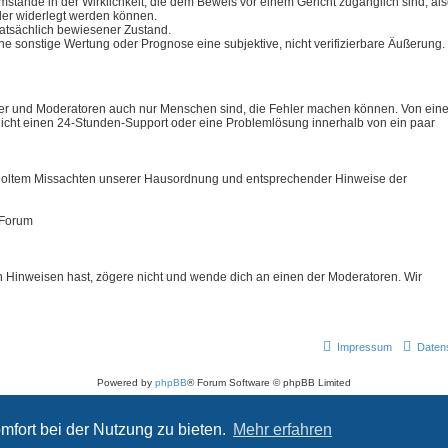
stände in der Wirklichkeit, die dem Beweis vor einem Gericht zugänglich sind, al
der widerlegt werden können.
tatsächlich bewiesener Zustand.
e sonstige Wertung oder Prognose eine subjektive, nicht verifizierbare Äußerung.
utzer und Moderatoren auch nur Menschen sind, die Fehler machen können. Von ein
icht einen 24-Stunden-Support oder eine Problemlösung innerhalb von ein paar
erholtem Missachten unserer Hausordnung und entsprechender Hinweise der
 Forum
 Hinweisen hast, zögere nicht und wende dich an einen der Moderatoren. Wir
Impressum
Daten
Powered by
phpBB
® Forum Software © phpBB Limited
Deutsche Übersetzung durch
phpBB.de
Datenschutz
|
Nutzungsbedingungen
mfort bei der Nutzung zu bieten.
Mehr erfahren