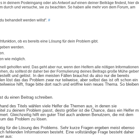
in deinem Posteingang oder als Antwort auf einen deiner Beiträge findest, hier di
sam durch und versuche, sie zu beachten. So haben alle mehr von dem Forum, am
 du behandelt werden willst".
#
uchfunktion, ob es bereits eine Lösung für dein Problem gibt.
ergeben werden.
en.
en wie möglich.
ell geholfen wird. Das geht aber nur, wenn den Helfern alle nötigen Informationen
hen, du solltest dir daher bei der Formulierung deines Beitrags große Mühe geben
llt und gelöst. In den meisten Fällen brauchst du also nur die bereits
 löst das das Problem zwar nur teilweise, aber selbst das ist oft schon ein
eilweise hilft, frage bitte dort nach und eröffne kein neues Thema. So bleiben
st du einen Beitrag schreiben.
nhand des Titels wählen viele Helfer die Themen aus, in denen sie
tel zu deinem Problem passt, desto größer ist die Chance, dass ein Helfer m
t. Gleichzeitig hilft ein guter Titel auch anderen Benutzern, die mit dem
 um das Problem zu lösen.
htig für die Lösung des Problems. Sehr kurze Fragen ergeben meist ebenso
h fehlenden Informationen besteht. Eine vollständige Frage besteht daher
er aus: