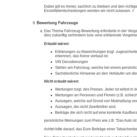
Dabei gilt es immer, sachlich zu bleiben und den richti
Einzelfallentscheidungen werden wir nicht zulassen.
#
Bewertung Fahrzeuge
Das Thema Fahrzeug-Bewertung erforderte in der Verga
dies zukünftig verhindern bzw. eine erklärende Vorge
Erlaubt wären:
Erklärungen zu Abweichungen bzgl. zugesicherten
erkennen, das Keine verbaut ist.
VIN Decodierungen
Stellen am Fahrzeug, welche bei einem persönl
Sachdienliche Hinweise an den Verkäufer um die
Nicht erlaubt wären:
Wertungen bzgl. des Preises. Jeder ist selbst in 
Wertungen an Personen und Firmen (z.B. schlechte
Aussagen, welche auf Grund von Mutmaßung und I
Aussagen, die nicht Zweifelsfrei sind
Beiträge die sich nicht auf eine konkrete Kaufb
persönliche Meinungen zum Preis wie z.B. "Das Auto ist vi
Achtet bitte darauf, das Eure Beiträge einer Tatsachen