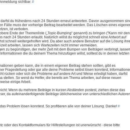
 Anmeldung sichtbar.
#
, darfst du frühestens nach 24 Stunden erneut antworten. Davon ausgenommen sin
eren Fälle muss der vorherige Beitrag bearbeitet werden. Das Löschen eines eigene
tzen, ist verboten.
 obere Ende der Themenliste („Topic-Bumping“ genannt) zu bringen ("Kann mir de
ns nach 24 Stunden erlaubt. Natürlich willst du möglichst schnell eine Antwort auf
chst schnell weitergeholfen wird. Da aber auch andere Benutzer auf die Lösung ihre
izeit arbeiten, lassen sich Wartezeiten nicht immer vermeiden.
gen zu begünstigen, der mehr Zeit mit dem Bumpen von Beiträgen verbringt, lasse
Informationen die du deinem Thema hinzufügen willst, solltest du in deinen letzten
mationen geben kann, die in einem eigenen Beitrag stehen sollten, gibt es
r Fragestellung oder gar alle deine Probleme selbst lösen konntest, Informatione
cht rücken oder sich die Probleme auf andere Art und Weise erledigt haben, darfst
a stellen. So weist du Helfer, die bereits am Thema arbeiten, auf diese neuen
weise einige Arbeit.
 nicht: Wenn du mehrere Beiträge in kurzen Abständen postest, ziehen diese das
Leser, da aufeinanderfolgende Beiträge üblicherweise von unterschiedlichen Autore
 das Problem lösen konntest. So profitieren alle von deiner Lösung. Danke!
#
 oder des Kontaktformulars für Hilfestellungen ist unerwünscht - diese bitte