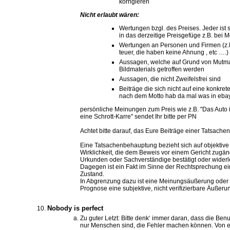
korrigieren
Nicht erlaubt wären:
Wertungen bzgl. des Preises. Jeder ist 
in das derzeitige Preisgefüge z.B. bei 
Wertungen an Personen und Firmen (z.B.
teuer, die haben keine Ahnung , etc ….)
Aussagen, welche auf Grund von Mutma
Bildmaterials getroffen werden
Aussagen, die nicht Zweifelsfrei sind
Beiträge die sich nicht auf eine konkre
nach dem Motto hab da mal was in eb
persönliche Meinungen zum Preis wie z.B. "Das Auto ist
eine Schrott-Karre" sendet Ihr bitte per PN
Achtet bitte darauf, das Eure Beiträge einer Tatsach
Eine Tatsachenbehauptung bezieht sich auf objektive
Wirklichkeit, die dem Beweis vor einem Gericht zugäng
Urkunden oder Sachverständige bestätigt oder wider
Dagegen ist ein Fakt im Sinne der Rechtsprechung ei
Zustand.
In Abgrenzung dazu ist eine Meinungsäußerung oder 
Prognose eine subjektive, nicht verifizierbare Äußeru
Nobody is perfect
Zu guter Letzt: Bitte denk‘ immer daran, dass die Be
nur Menschen sind, die Fehler machen können. Von 