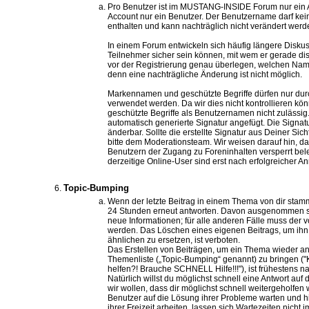
Pro Benutzer ist im MUSTANG-INSIDE Forum nur ein A
Account nur ein Benutzer. Der Benutzername darf kei
enthalten und kann nachträglich nicht verändert werd
In einem Forum entwickeln sich häufig längere Diskuss
Teilnehmer sicher sein können, mit wem er gerade disku
vor der Registrierung genau überlegen, welchen Na
denn eine nachträgliche Änderung ist nicht möglich.
Markennamen und geschützte Begriffe dürfen nur durc
verwendet werden. Da wir dies nicht kontrollieren 
geschützte Begriffe als Benutzernamen nicht zulässig
automatisch generierte Signatur angefügt. Die Signatur
änderbar. Sollte die erstellte Signatur aus Deiner Sich
bitte dem Moderationsteam. Wir weisen darauf hin, das
Benutzern der Zugang zu Foreninhalten versperrt belei
derzeitige Online-User sind erst nach erfolgreicher A
Topic-Bumping
Wenn der letzte Beitrag in einem Thema von dir stamm
24 Stunden erneut antworten. Davon ausgenommen si
neue Informationen; für alle anderen Fälle muss der v
werden. Das Löschen eines eigenen Beitrags, um ihn 
ähnlichen zu ersetzen, ist verboten.
Das Erstellen von Beiträgen, um ein Thema wieder a
Themenliste („Topic-Bumping“ genannt) zu bringen ("
helfen?! Brauche SCHNELL Hilfe!!!"), ist frühestens n
Natürlich willst du möglichst schnell eine Antwort auf
wir wollen, dass dir möglichst schnell weitergeholfen
Benutzer auf die Lösung ihrer Probleme warten und hi
ihrer Freizeit arbeiten, lassen sich Wartezeiten nicht