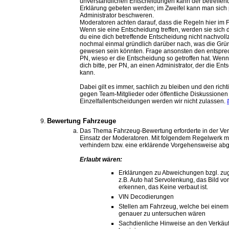
unverständlichen Entscheidungen kann der betreffen
Erklärung gebeten werden; im Zweifel kann man sich
Administrator beschweren.
Moderatoren achten darauf, dass die Regeln hier im
Wenn sie eine Entscheidung treffen, werden sie sich
du eine dich betreffende Entscheidung nicht nachvoll
nochmal einmal gründlich darüber nach, was die Grü
gewesen sein könnten. Frage ansonsten den entsprec
PN, wieso er die Entscheidung so getroffen hat. Wenn 
dich bitte, per PN, an einen Administrator, der die En
kann.
Dabei gilt es immer, sachlich zu bleiben und den richt
gegen Team-Mitglieder oder öffentliche Diskussionen
Einzelfallentscheidungen werden wir nicht zulassen.
Bewertung Fahrzeuge
Das Thema Fahrzeug-Bewertung erforderte in der Ver
Einsatz der Moderatoren. Mit folgendem Regelwerk mö
verhindern bzw. eine erklärende Vorgehensweise ab
Erlaubt wären:
Erklärungen zu Abweichungen bzgl. zug
z.B. Auto hat Servolenkung, das Bild v
erkennen, das Keine verbaut ist.
VIN Decodierungen
Stellen am Fahrzeug, welche bei eine
genauer zu untersuchen wären
Sachdienliche Hinweise an den Verkäu