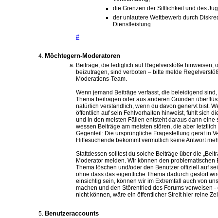
die Grenzen der Sittlichkeit und des J
der unlautere Wettbewerb durch Diskre
Dienstleistung
#
Möchtegern-Moderatoren
Beiträge, die lediglich auf Regelverstöße hinweisen
beizutragen, sind verboten – bitte melde Regelverstö
Moderations-Team.
Wenn jemand Beiträge verfasst, die beleidigend sind,
Thema beitragen oder aus anderen Gründen überflüssi
natürlich verständlich, wenn du davon genervt bist. 
öffentlich auf sein Fehlverhalten hinweist, fühlt sich 
und in den meisten Fällen entsteht daraus dann eine 
wessen Beiträge am meisten stören, die aber letztlich
Gegenteil: Die ursprüngliche Fragestellung gerät in 
Hilfesuchende bekommt vermutlich keine Antwort meh
Stattdessen solltest du solche Beiträge über die „Bei
Moderator melden. Wir können den problematischen 
Thema löschen und/oder den Benutzer offiziell auf se
ohne dass das eigentliche Thema dadurch gestört wird
einsichtig sein, können wir im Extremfall auch von 
machen und den Störenfried des Forums verweisen - 
nicht können, wäre ein öffentlicher Streit hier reine 
Benutzeraccounts