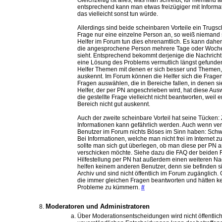
entsprechend kann man etwas freizügiger mit Inform
das vielleicht sonst tun würde.
Allerdings sind beide scheinbaren Vorteile ein Trugsc
Frage nur eine einzelne Person an, so weiß niemand s
Helfer im Forum tun dies ehrenamtlich. Es kann dah
die angesprochene Person mehrere Tage oder Wochen
sieht. Entsprechend bekommt derjenige die Nachricht
eine Lösung des Problems vermutlich längst gefunde
Helfer Themen mit denen er sich besser und Themen, 
auskennt. Im Forum können die Helfer sich die Frage
Fragen auswählen, die in Bereiche fallen, in denen si
Helfer, der per PN angeschrieben wird, hat diese Aus
die gestellte Frage vielleicht nicht beantworten, weil 
Bereich nicht gut auskennt.
Auch der zweite scheinbare Vorteil hat seine Tücken: Z
Informationen kann gefährlich werden. Auch wenn ver
Benutzer im Forum nichts Böses im Sinn haben: Schwa
Bei Informationen, welche man nicht frei im Internet
sollte man sich gut überlegen, ob man diese per PN 
verschicken möchte. Siehe dazu die FAQ der beiden 
Hilfestellung per PN hat außerdem einen weiteren Na
helfen keinem anderen Benutzer, denn sie befinden s
Archiv und sind nicht öffentlich im Forum zugänglich. 
die immer gleichen Fragen beantworten und hätten ke
Probleme zu kümmern.
#
Moderatoren und Administratoren
Über Moderationsentscheidungen wird nicht öffentlich 