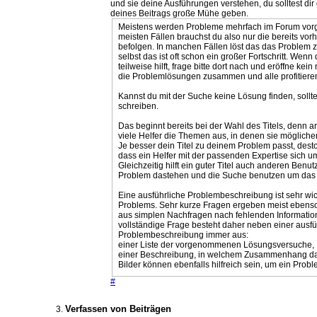
und sie deine Ausführungen verstehen, du solltest dir
deines Beitrags große Mühe geben.
Meistens werden Probleme mehrfach im Forum vorges
meisten Fällen brauchst du also nur die bereits v
befolgen. In manchen Fällen löst das das Problem z
selbst das ist oft schon ein großer Fortschritt. Wen
teilweise hilft, frage bitte dort nach und eröffne ke
die Problemlösungen zusammen und alle profitiere
Kannst du mit der Suche keine Lösung finden, sollte
schreiben.
Das beginnt bereits bei der Wahl des Titels, denn 
viele Helfer die Themen aus, in denen sie mögliche
Je besser dein Titel zu deinem Problem passt, desto
dass ein Helfer mit der passenden Expertise sich 
Gleichzeitig hilft ein guter Titel auch anderen Benu
Problem dastehen und die Suche benutzen um das 
Eine ausführliche Problembeschreibung ist sehr wic
Problems. Sehr kurze Fragen ergeben meist ebenso
aus simplen Nachfragen nach fehlenden Information
vollständige Frage besteht daher neben einer ausfü
Problembeschreibung immer aus:
einer Liste der vorgenommenen Lösungsversuche,
einer Beschreibung, in welchem Zusammenhang das 
Bilder können ebenfalls hilfreich sein, um ein Prob
#
Verfassen von Beiträgen