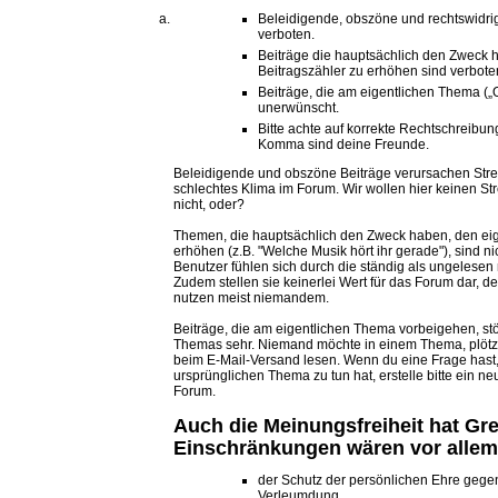
Beleidigende, obszöne und rechtswidrig
verboten.
Beiträge die hauptsächlich den Zweck 
Beitragszähler zu erhöhen sind verbote
Beiträge, die am eigentlichen Thema („O
unerwünscht.
Bitte achte auf korrekte Rechtschreibu
Komma sind deine Freunde.
Beleidigende und obszöne Beiträge verursachen Strei
schlechtes Klima im Forum. Wir wollen hier keinen St
nicht, oder?
Themen, die hauptsächlich den Zweck haben, den eig
erhöhen (z.B. "Welche Musik hört ihr gerade"), sind n
Benutzer fühlen sich durch die ständig als ungelesen 
Zudem stellen sie keinerlei Wert für das Forum dar, d
nutzen meist niemandem.
Beiträge, die am eigentlichen Thema vorbeigehen, st
Themas sehr. Niemand möchte in einem Thema, plötz
beim E-Mail-Versand lesen. Wenn du eine Frage hast,
ursprünglichen Thema zu tun hat, erstelle bitte ein
Forum.
Auch die Meinungsfreiheit hat Gr
Einschränkungen wären vor allem
der Schutz der persönlichen Ehre gege
Verleumdung,