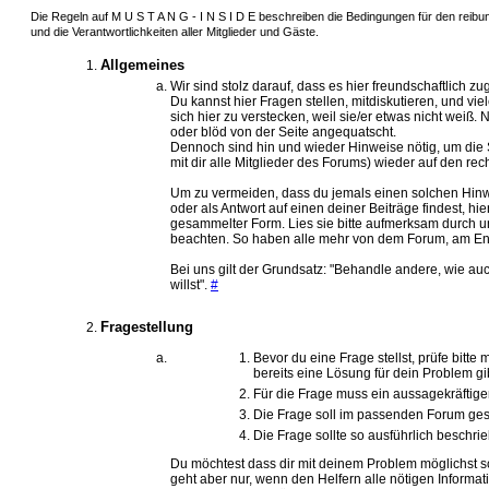
Die Regeln auf M U S T A N G - I N S I D E beschreiben die Bedingungen für den reib
und die Verantwortlichkeiten aller Mitglieder und Gäste.
Allgemeines
Wir sind stolz darauf, dass es hier freundschaftlich zu
Du kannst hier Fragen stellen, mitdiskutieren, und vi
sich hier zu verstecken, weil sie/er etwas nicht weiß.
oder blöd von der Seite angequatscht.
Dennoch sind hin und wieder Hinweise nötig, um die 
mit dir alle Mitglieder des Forums) wieder auf den re
Um zu vermeiden, dass du jemals einen solchen Hin
oder als Antwort auf einen deiner Beiträge findest, hie
gesammelter Form. Lies sie bitte aufmerksam durch u
beachten. So haben alle mehr von dem Forum, am En
Bei uns gilt der Grundsatz: "Behandle andere, wie a
willst".
#
Fragestellung
Bevor du eine Frage stellst, prüfe bitte 
bereits eine Lösung für dein Problem gi
Für die Frage muss ein aussagekräftige
Die Frage soll im passenden Forum gest
Die Frage sollte so ausführlich beschr
Du möchtest dass dir mit deinem Problem möglichst s
geht aber nur, wenn den Helfern alle nötigen Informa