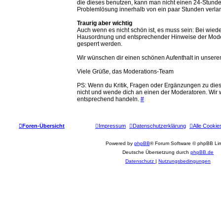
die dieses benutzen, kann man nicht einen 24-Stund
Problemlösung innerhalb von ein paar Stunden verla
Traurig aber wichtig
Auch wenn es nicht schön ist, es muss sein: Bei wie
Hausordnung und entsprechender Hinweise der Mode
gesperrt werden.
Wir wünschen dir einen schönen Aufenthalt in unser
Viele Grüße, das Moderations-Team
PS: Wenn du Kritik, Fragen oder Ergänzungen zu die
nicht und wende dich an einen der Moderatoren. Wir
entsprechend handeln.
#
Foren-Übersicht
Impressum
Datenschutzerklärung
Alle Cookie
Powered by
phpBB
® Forum Software © phpBB Lim
Deutsche Übersetzung durch
phpBB.de
Datenschutz
|
Nutzungsbedingungen