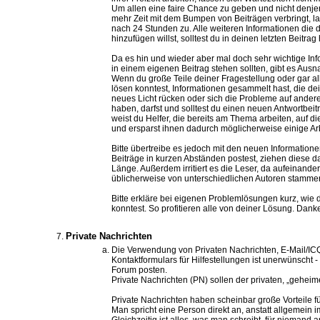
Um allen eine faire Chance zu geben und nicht denje
mehr Zeit mit dem Bumpen von Beiträgen verbringt, l
nach 24 Stunden zu. Alle weiteren Informationen di
hinzufügen willst, solltest du in deinen letzten Beitrag
Da es hin und wieder aber mal doch sehr wichtige In
in einem eigenen Beitrag stehen sollten, gibt es Aus
Wenn du große Teile deiner Fragestellung oder gar al
lösen konntest, Informationen gesammelt hast, die dei
neues Licht rücken oder sich die Probleme auf andere
haben, darfst und solltest du einen neuen Antwortbeit
weist du Helfer, die bereits am Thema arbeiten, auf d
und ersparst ihnen dadurch möglicherweise einige Arb
Bitte übertreibe es jedoch mit den neuen Information
Beiträge in kurzen Abständen postest, ziehen diese d
Länge. Außerdem irritiert es die Leser, da aufeinande
üblicherweise von unterschiedlichen Autoren stamme
Bitte erkläre bei eigenen Problemlösungen kurz, wie
konntest. So profitieren alle von deiner Lösung. Dank
Private Nachrichten
Die Verwendung von Privaten Nachrichten, E-Mail/ICQ
Kontaktformulars für Hilfestellungen ist unerwünscht - 
Forum posten.
Private Nachrichten (PN) sollen der privaten, „gehe
Private Nachrichten haben scheinbar große Vorteile f
Man spricht eine Person direkt an, anstatt allgemein 
Gleichzeitig ist alles, was man schreibt, für niemand