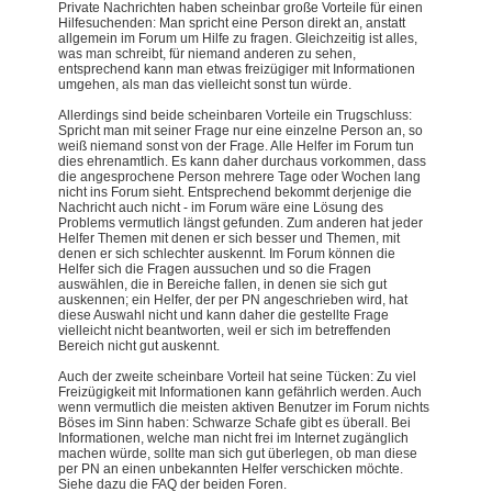
Private Nachrichten haben scheinbar große Vorteile für einen
Hilfesuchenden: Man spricht eine Person direkt an, anstatt
allgemein im Forum um Hilfe zu fragen. Gleichzeitig ist alles,
was man schreibt, für niemand anderen zu sehen,
entsprechend kann man etwas freizügiger mit Informationen
umgehen, als man das vielleicht sonst tun würde.
Allerdings sind beide scheinbaren Vorteile ein Trugschluss:
Spricht man mit seiner Frage nur eine einzelne Person an, so
weiß niemand sonst von der Frage. Alle Helfer im Forum tun
dies ehrenamtlich. Es kann daher durchaus vorkommen, dass
die angesprochene Person mehrere Tage oder Wochen lang
nicht ins Forum sieht. Entsprechend bekommt derjenige die
Nachricht auch nicht - im Forum wäre eine Lösung des
Problems vermutlich längst gefunden. Zum anderen hat jeder
Helfer Themen mit denen er sich besser und Themen, mit
denen er sich schlechter auskennt. Im Forum können die
Helfer sich die Fragen aussuchen und so die Fragen
auswählen, die in Bereiche fallen, in denen sie sich gut
auskennen; ein Helfer, der per PN angeschrieben wird, hat
diese Auswahl nicht und kann daher die gestellte Frage
vielleicht nicht beantworten, weil er sich im betreffenden
Bereich nicht gut auskennt.
Auch der zweite scheinbare Vorteil hat seine Tücken: Zu viel
Freizügigkeit mit Informationen kann gefährlich werden. Auch
wenn vermutlich die meisten aktiven Benutzer im Forum nichts
Böses im Sinn haben: Schwarze Schafe gibt es überall. Bei
Informationen, welche man nicht frei im Internet zugänglich
machen würde, sollte man sich gut überlegen, ob man diese
per PN an einen unbekannten Helfer verschicken möchte.
Siehe dazu die FAQ der beiden Foren.