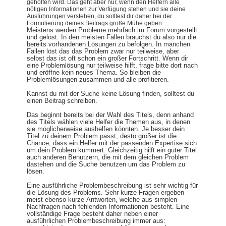
geholfen wird. Das geht aber nur, wenn den Helfern alle
nötigen Informationen zur Verfügung stehen und sie deine
Ausführungen verstehen, du solltest dir daher bei der
Formulierung deines Beitrags große Mühe geben.
Meistens werden Probleme mehrfach im Forum vorgestellt
und gelöst. In den meisten Fällen brauchst du also nur die
bereits vorhandenen Lösungen zu befolgen. In manchen
Fällen löst das das Problem zwar nur teilweise, aber
selbst das ist oft schon ein großer Fortschritt. Wenn dir
eine Problemlösung nur teilweise hilft, frage bitte dort nach
und eröffne kein neues Thema. So bleiben die
Problemlösungen zusammen und alle profitieren.
Kannst du mit der Suche keine Lösung finden, solltest du
einen Beitrag schreiben.
Das beginnt bereits bei der Wahl des Titels, denn anhand
des Titels wählen viele Helfer die Themen aus, in denen
sie möglicherweise aushelfen könnten. Je besser dein
Titel zu deinem Problem passt, desto größer ist die
Chance, dass ein Helfer mit der passenden Expertise sich
um dein Problem kümmert. Gleichzeitig hilft ein guter Titel
auch anderen Benutzern, die mit dem gleichen Problem
dastehen und die Suche benutzen um das Problem zu
lösen.
Eine ausführliche Problembeschreibung ist sehr wichtig für
die Lösung des Problems. Sehr kurze Fragen ergeben
meist ebenso kurze Antworten, welche aus simplen
Nachfragen nach fehlenden Informationen besteht. Eine
vollständige Frage besteht daher neben einer
ausführlichen Problembeschreibung immer aus: