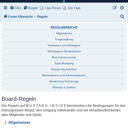
FAQ
Regeln
Das Forum
Der Club
S
Foren-Übersicht
Regeln
u
REGELBEREICHE
c
Allgemeines
h
Fragestellung
e
Verfassen von Beiträgen
Möchtegern-Moderatoren
Benutzeraccounts
Topic-Bumping
Private Nachrichten
Moderatoren und Administratoren
Bewertung Fahrzeuge
Nobody is perfect
Board-Regeln
Die Regeln auf M U S T A N G - I N S I D E beschreiben die Bedingungen für den
reibungslosen Ablauf, den Umgang miteinander und die Verantwortlichkeiten
aller Mitglieder und Gäste.
Allgemeines