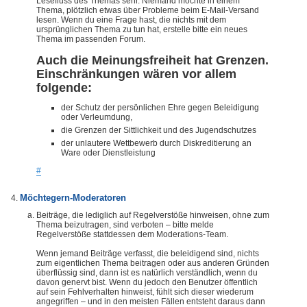
Lesefluss des Themas sehr. Niemand möchte in einem
Thema, plötzlich etwas über Probleme beim E-Mail-Versand
lesen. Wenn du eine Frage hast, die nichts mit dem
ursprünglichen Thema zu tun hat, erstelle bitte ein neues
Thema im passenden Forum.
Auch die Meinungsfreiheit hat Grenzen.
Einschränkungen wären vor allem
folgende:
der Schutz der persönlichen Ehre gegen Beleidigung
oder Verleumdung,
die Grenzen der Sittlichkeit und des Jugendschutzes
der unlautere Wettbewerb durch Diskreditierung an
Ware oder Dienstleistung
#
Möchtegern-Moderatoren
Beiträge, die lediglich auf Regelverstöße hinweisen, ohne zum
Thema beizutragen, sind verboten – bitte melde
Regelverstöße stattdessen dem Moderations-Team.
Wenn jemand Beiträge verfasst, die beleidigend sind, nichts
zum eigentlichen Thema beitragen oder aus anderen Gründen
überflüssig sind, dann ist es natürlich verständlich, wenn du
davon genervt bist. Wenn du jedoch den Benutzer öffentlich
auf sein Fehlverhalten hinweist, fühlt sich dieser wiederum
angegriffen – und in den meisten Fällen entsteht daraus dann