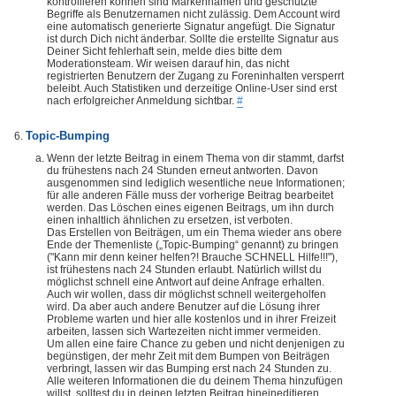
kontrollieren können sind Markennamen und geschützte
Begriffe als Benutzernamen nicht zulässig. Dem Account wird
eine automatisch generierte Signatur angefügt. Die Signatur
ist durch Dich nicht änderbar. Sollte die erstellte Signatur aus
Deiner Sicht fehlerhaft sein, melde dies bitte dem
Moderationsteam. Wir weisen darauf hin, das nicht
registrierten Benutzern der Zugang zu Foreninhalten versperrt
beleibt. Auch Statistiken und derzeitige Online-User sind erst
nach erfolgreicher Anmeldung sichtbar.
#
Topic-Bumping
Wenn der letzte Beitrag in einem Thema von dir stammt, darfst
du frühestens nach 24 Stunden erneut antworten. Davon
ausgenommen sind lediglich wesentliche neue Informationen;
für alle anderen Fälle muss der vorherige Beitrag bearbeitet
werden. Das Löschen eines eigenen Beitrags, um ihn durch
einen inhaltlich ähnlichen zu ersetzen, ist verboten.
Das Erstellen von Beiträgen, um ein Thema wieder ans obere
Ende der Themenliste („Topic-Bumping“ genannt) zu bringen
("Kann mir denn keiner helfen?! Brauche SCHNELL Hilfe!!!"),
ist frühestens nach 24 Stunden erlaubt. Natürlich willst du
möglichst schnell eine Antwort auf deine Anfrage erhalten.
Auch wir wollen, dass dir möglichst schnell weitergeholfen
wird. Da aber auch andere Benutzer auf die Lösung ihrer
Probleme warten und hier alle kostenlos und in ihrer Freizeit
arbeiten, lassen sich Wartezeiten nicht immer vermeiden.
Um allen eine faire Chance zu geben und nicht denjenigen zu
begünstigen, der mehr Zeit mit dem Bumpen von Beiträgen
verbringt, lassen wir das Bumping erst nach 24 Stunden zu.
Alle weiteren Informationen die du deinem Thema hinzufügen
willst, solltest du in deinen letzten Beitrag hineineditieren.