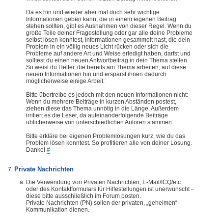
Da es hin und wieder aber mal doch sehr wichtige
Informationen geben kann, die in einem eigenen Beitrag
stehen sollten, gibt es Ausnahmen von dieser Regel. Wenn du
große Teile deiner Fragestellung oder gar alle deine Probleme
selbst lösen konntest, Informationen gesammelt hast, die dein
Problem in ein völlig neues Licht rücken oder sich die
Probleme auf andere Art und Weise erledigt haben, darfst und
solltest du einen neuen Antwortbeitrag in dein Thema stellen.
So weist du Helfer, die bereits am Thema arbeiten, auf diese
neuen Informationen hin und ersparst ihnen dadurch
möglicherweise einige Arbeit.
Bitte übertreibe es jedoch mit den neuen Informationen nicht:
Wenn du mehrere Beiträge in kurzen Abständen postest,
ziehen diese das Thema unnötig in die Länge. Außerdem
irritiert es die Leser, da aufeinanderfolgende Beiträge
üblicherweise von unterschiedlichen Autoren stammen.
Bitte erkläre bei eigenen Problemlösungen kurz, wie du das
Problem lösen konntest. So profitieren alle von deiner Lösung.
Danke!
#
Private Nachrichten
Die Verwendung von Privaten Nachrichten, E-Mail/ICQ/etc
oder des Kontaktformulars für Hilfestellungen ist unerwünscht -
diese bitte ausschließlich im Forum posten.
Private Nachrichten (PN) sollen der privaten, „geheimen“
Kommunikation dienen.