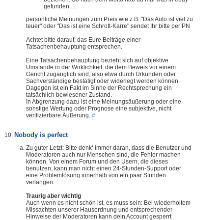
gefunden …
persönliche Meinungen zum Preis wie z.B. "Das Auto ist viel zu
teuer" oder "Das ist eine Schrott-Karre" sendet Ihr bitte per PN
Achtet bitte darauf, das Eure Beiträge einer
Tatsachenbehauptung entsprechen.
Eine Tatsachenbehauptung bezieht sich auf objektive
Umstände in der Wirklichkeit, die dem Beweis vor einem
Gericht zugänglich sind, also etwa durch Urkunden oder
Sachverständige bestätigt oder widerlegt werden können.
Dagegen ist ein Fakt im Sinne der Rechtsprechung ein
tatsächlich bewiesener Zustand.
In Abgrenzung dazu ist eine Meinungsäußerung oder eine
sonstige Wertung oder Prognose eine subjektive, nicht
verifizierbare Äußerung.
#
Nobody is perfect
Zu guter Letzt: Bitte denk‘ immer daran, dass die Benutzer und
Moderatoren auch nur Menschen sind, die Fehler machen
können. Von einem Forum und den Usern, die dieses
benutzen, kann man nicht einen 24-Stunden-Support oder
eine Problemlösung innerhalb von ein paar Stunden
verlangen.
Traurig aber wichtig
Auch wenn es nicht schön ist, es muss sein: Bei wiederholtem
Missachten unserer Hausordnung und entsprechender
Hinweise der Moderatoren kann dein Account gesperrt