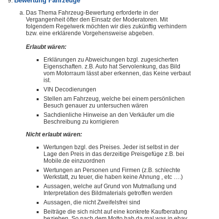
Bewertung Fahrzeuge
Das Thema Fahrzeug-Bewertung erforderte in der
Vergangenheit öfter den Einsatz der Moderatoren. Mit
folgendem Regelwerk möchten wir dies zukünftig verhindern
bzw. eine erklärende Vorgehensweise abgeben.
Erlaubt wären:
Erklärungen zu Abweichungen bzgl. zugesicherten
Eigenschaften. z.B. Auto hat Servolenkung, das Bild
vom Motorraum lässt aber erkennen, das Keine verbaut
ist.
VIN Decodierungen
Stellen am Fahrzeug, welche bei einem persönlichen
Besuch genauer zu untersuchen wären
Sachdienliche Hinweise an den Verkäufer um die
Beschreibung zu korrigieren
Nicht erlaubt wären:
Wertungen bzgl. des Preises. Jeder ist selbst in der
Lage den Preis in das derzeitige Preisgefüge z.B. bei
Mobile.de einzuordnen
Wertungen an Personen und Firmen (z.B. schlechte
Werkstatt, zu teuer, die haben keine Ahnung , etc ….)
Aussagen, welche auf Grund von Mutmaßung und
Interpretation des Bildmaterials getroffen werden
Aussagen, die nicht Zweifelsfrei sind
Beiträge die sich nicht auf eine konkrete Kaufberatung
beziehen. So nach dem Motto hab da mal was in ebay