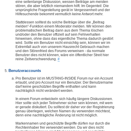
eine seitenlange Diskussion, wessen Beiträge am meisten
stören, die aber letztlich niemandem hilft. Im Gegenteil: Die
ursprüngliche Fragestellung gerät in Vergessenheit und der
Hilfesuchende bekommt vermutlich keine Antwort mehr.
Stattdessen solltest du solche Beiträge über die „Beitrag
melden“-Funktion einem Moderator melden. Wir können den
problematischen Beitrag dann aus dem Thema löschen
und/oder den Benutzer offiziell auf sein Fehlverhalten
hinweisen, ohne dass das eigentliche Thema dadurch gestört
wird. Sollte ein Benutzer nicht einsichtig sein, können wir im
Extremfall auch von unserem Hausrecht Gebrauch machen
und den Störenfried des Forums verweisen - da normale
Benutzer dies nicht können, wäre ein öffentlicher Streit hier
reine Zeitverschwendung.
#
Benutzeraccounts
Pro Benutzer ist im MUSTANG-INSIDE Forum nur ein Account
erlaubt, und pro Account nur ein Benutzer. Der Benutzername
darf keine geschützten Begriffe enthalten und kann
nachträglich nicht verändert werden.
In einem Forum entwickeln sich häufig längere Diskussionen.
Hier sollte sich jeder Teilnehmer sicher sein können, mit wem
er gerade diskutiert. Du solltest dir daher vor der Registrierung
genau überlegen, welchen Namen du verwenden möchtest,
denn eine nachträgliche Änderung ist nicht möglich.
Markennamen und geschützte Begriffe dürfen nur durch die
Rechteinhaber frei verwendet werden. Da wir dies nicht