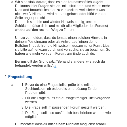
Wir sind stolz darauf, dass es hier freundschaftlich zugeht.
Du kannst hier Fragen stellen, mitdiskutieren, und vieles mehr.
Niemand braucht sich hier zu verstecken, weil sie/er etwas
nicht weiß. Niemand wird hier ausgelacht oder blöd von der
Seite angequatscht.
Dennoch sind hin und wieder Hinweise nötig, um die
Schäfchen (also dich, und mit dir alle Mitglieder des Forums)
wieder auf den rechten Weg zu führen.
Um zu vermeiden, dass du jemals einen solchen Hinweis in
deinem Posteingang oder als Antwort auf einen deiner
Beiträge findest, hier die Hinweise in gesammelter Form. Lies
sie bitte aufmerksam durch und versuche, sie zu beachten. So
haben alle mehr von dem Forum, am Ende auch du.
Bei uns gilt der Grundsatz: "Behandle andere, wie auch du
behandelt werden willst".
#
Fragestellung
Bevor du eine Frage stellst, prüfe bitte mit der
Suchfunktion, ob es bereits eine Lösung für dein
Problem gibt.
Für die Frage muss ein aussagekräftiger Titel vergeben
werden.
Die Frage soll im passenden Forum gestellt werden.
Die Frage sollte so ausführlich beschrieben werden wie
möglich.
Du möchtest dass dir mit deinem Problem möglichst schnell