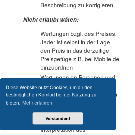
Beschreibung zu korrigieren
Nicht erlaubt wären:
Wertungen bzgl. des Preises.
Jeder ist selbst in der Lage
den Preis in das derzeitige
Preisgefüge z.B. bei Mobile.de
einzuordnen
Wertungen an Personen und
Firmen (z.B. schlechte
Diese Website nutzt Cookies, um dir den
Werkstatt, zu teuer, die haben
bestmöglichen Komfort bei der Nutzung zu
keine Ahnung , etc ….)
bieten.
Mehr erfahren
Aussagen, welche auf Grund
Verstanden!
von Mutmaßung und
Interpretation des