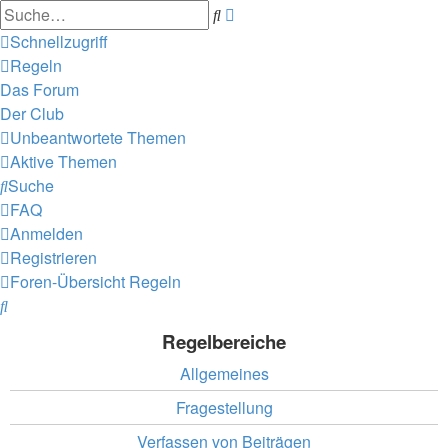
Erweiterte
Suche
Suche
Schnellzugriff
Regeln
Das Forum
Der Club
Unbeantwortete Themen
Aktive Themen
Suche
FAQ
Anmelden
Registrieren
Foren-Übersicht
Regeln
Suche
Regelbereiche
Allgemeines
Fragestellung
Verfassen von Beiträgen