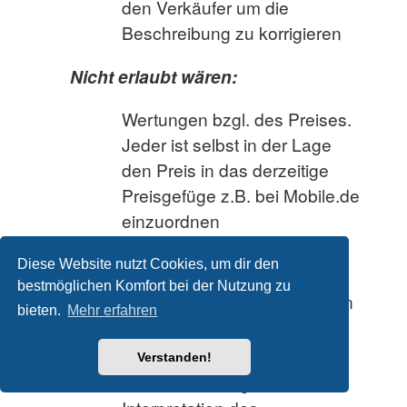
den Verkäufer um die
Beschreibung zu korrigieren
Nicht erlaubt wären:
Wertungen bzgl. des Preises.
Jeder ist selbst in der Lage
den Preis in das derzeitige
Preisgefüge z.B. bei Mobile.de
einzuordnen
Wertungen an Personen und
Diese Website nutzt Cookies, um dir den
Firmen (z.B. schlechte
bestmöglichen Komfort bei der Nutzung zu
Werkstatt, zu teuer, die haben
bieten.
Mehr erfahren
keine Ahnung , etc ….)
Aussagen, welche auf Grund
Verstanden!
von Mutmaßung und