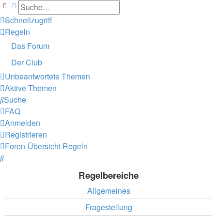
Suche
Erweiterte Suche
Schnellzugriff
Regeln
Das Forum
Der Club
Unbeantwortete Themen
Aktive Themen
Suche
FAQ
Anmelden
Registrieren
Foren-Übersicht
Regeln
Suche
Regelbereiche
Allgemeines
Fragestellung