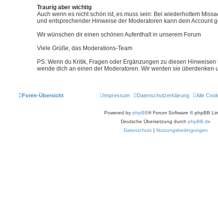
Traurig aber wichtig
Auch wenn es nicht schön ist, es muss sein: Bei wiederholtem Mis
und entsprechender Hinweise der Moderatoren kann dein Account g
Wir wünschen dir einen schönen Aufenthalt in unserem Forum
Viele Grüße, das Moderations-Team
PS: Wenn du Kritik, Fragen oder Ergänzungen zu diesen Hinweisen h
wende dich an einen der Moderatoren. Wir werden sie überdenken
Foren-Übersicht
Impressum
Datenschutzerklärung
Alle Coo
Powered by
phpBB
® Forum Software © phpBB Lim
Deutsche Übersetzung durch
phpBB.de
Datenschutz
|
Nutzungsbedingungen