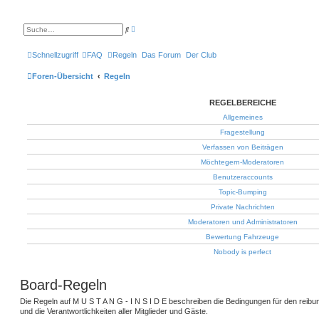
E
S
r
u
w
c
e
h
Schnellzugriff
FAQ
Regeln
Das Forum
Der Club
i
e
t
e
Foren-Übersicht
Regeln
r
t
e
REGELBEREICHE
S
u
Allgemeines
c
h
Fragestellung
e
Verfassen von Beiträgen
Möchtegern-Moderatoren
Benutzeraccounts
Topic-Bumping
Private Nachrichten
Moderatoren und Administratoren
Bewertung Fahrzeuge
Nobody is perfect
Board-Regeln
Die Regeln auf M U S T A N G - I N S I D E beschreiben die Bedingungen für den reib
und die Verantwortlichkeiten aller Mitglieder und Gäste.