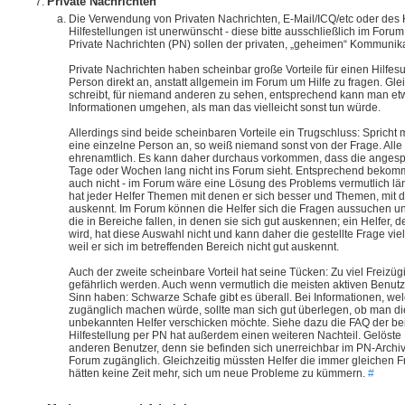
Private Nachrichten
Die Verwendung von Privaten Nachrichten, E-Mail/ICQ/etc oder des K
Hilfestellungen ist unerwünscht - diese bitte ausschließlich im Forum
Private Nachrichten (PN) sollen der privaten, „geheimen“ Kommunik
Private Nachrichten haben scheinbar große Vorteile für einen Hilfe
Person direkt an, anstatt allgemein im Forum um Hilfe zu fragen. Glei
schreibt, für niemand anderen zu sehen, entsprechend kann man etw
Informationen umgehen, als man das vielleicht sonst tun würde.
Allerdings sind beide scheinbaren Vorteile ein Trugschluss: Spricht 
eine einzelne Person an, so weiß niemand sonst von der Frage. Alle 
ehrenamtlich. Es kann daher durchaus vorkommen, dass die anges
Tage oder Wochen lang nicht ins Forum sieht. Entsprechend bekomm
auch nicht - im Forum wäre eine Lösung des Problems vermutlich l
hat jeder Helfer Themen mit denen er sich besser und Themen, mit d
auskennt. Im Forum können die Helfer sich die Fragen aussuchen u
die in Bereiche fallen, in denen sie sich gut auskennen; ein Helfer,
wird, hat diese Auswahl nicht und kann daher die gestellte Frage viel
weil er sich im betreffenden Bereich nicht gut auskennt.
Auch der zweite scheinbare Vorteil hat seine Tücken: Zu viel Freizüg
gefährlich werden. Auch wenn vermutlich die meisten aktiven Benut
Sinn haben: Schwarze Schafe gibt es überall. Bei Informationen, welc
zugänglich machen würde, sollte man sich gut überlegen, ob man d
unbekannten Helfer verschicken möchte. Siehe dazu die FAQ der be
Hilfestellung per PN hat außerdem einen weiteren Nachteil. Gelöst
anderen Benutzer, denn sie befinden sich unerreichbar im PN-Archiv 
Forum zugänglich. Gleichzeitig müssten Helfer die immer gleichen 
hätten keine Zeit mehr, sich um neue Probleme zu kümmern.
#