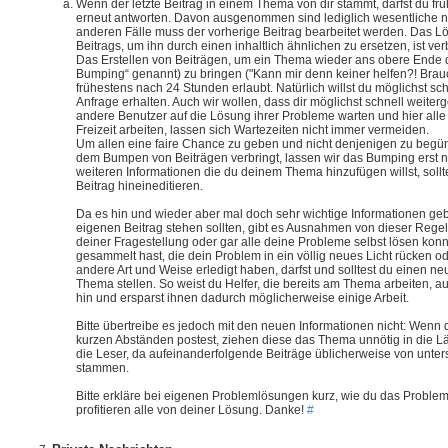
Wenn der letzte Beitrag in einem Thema von dir stammt, darfst du f
erneut antworten. Davon ausgenommen sind lediglich wesentliche ne
anderen Fälle muss der vorherige Beitrag bearbeitet werden. Das 
Beitrags, um ihn durch einen inhaltlich ähnlichen zu ersetzen, ist ver
Das Erstellen von Beiträgen, um ein Thema wieder ans obere Ende d
Bumping“ genannt) zu bringen ("Kann mir denn keiner helfen?! Brauc
frühestens nach 24 Stunden erlaubt. Natürlich willst du möglichst sch
Anfrage erhalten. Auch wir wollen, dass dir möglichst schnell weiter
andere Benutzer auf die Lösung ihrer Probleme warten und hier alle 
Freizeit arbeiten, lassen sich Wartezeiten nicht immer vermeiden.
Um allen eine faire Chance zu geben und nicht denjenigen zu begüns
dem Bumpen von Beiträgen verbringt, lassen wir das Bumping erst n
weiteren Informationen die du deinem Thema hinzufügen willst, sollte
Beitrag hineineditieren.
Da es hin und wieder aber mal doch sehr wichtige Informationen ge
eigenen Beitrag stehen sollten, gibt es Ausnahmen von dieser Rege
deiner Fragestellung oder gar alle deine Probleme selbst lösen konn
gesammelt hast, die dein Problem in ein völlig neues Licht rücken o
andere Art und Weise erledigt haben, darfst und solltest du einen ne
Thema stellen. So weist du Helfer, die bereits am Thema arbeiten, a
hin und ersparst ihnen dadurch möglicherweise einige Arbeit.
Bitte übertreibe es jedoch mit den neuen Informationen nicht: Wenn 
kurzen Abständen postest, ziehen diese das Thema unnötig in die Län
die Leser, da aufeinanderfolgende Beiträge üblicherweise von unter
stammen.
Bitte erkläre bei eigenen Problemlösungen kurz, wie du das Problem
profitieren alle von deiner Lösung. Danke!
#