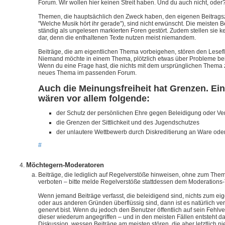
Forum. Wir wollen hier keinen Streit haben. Und du auch nicht, oder
Themen, die hauptsächlich den Zweck haben, den eigenen Beitragsz
"Welche Musik hört ihr gerade"), sind nicht erwünscht. Die meisten B
ständig als ungelesen markierten Foren gestört. Zudem stellen sie ke
dar, denn die enthaltenen Texte nutzen meist niemandem.
Beiträge, die am eigentlichen Thema vorbeigehen, stören den Lesef
Niemand möchte in einem Thema, plötzlich etwas über Probleme be
Wenn du eine Frage hast, die nichts mit dem ursprünglichen Thema zu 
neues Thema im passenden Forum.
Auch die Meinungsfreiheit hat Grenzen. E
wären vor allem folgende:
der Schutz der persönlichen Ehre gegen Beleidigung oder V
die Grenzen der Sittlichkeit und des Jugendschutzes
der unlautere Wettbewerb durch Diskreditierung an Ware oder
#
Möchtegern-Moderatoren
Beiträge, die lediglich auf Regelverstöße hinweisen, ohne zum Them
verboten – bitte melde Regelverstöße stattdessen dem Moderations
Wenn jemand Beiträge verfasst, die beleidigend sind, nichts zum ei
oder aus anderen Gründen überflüssig sind, dann ist es natürlich v
genervt bist. Wenn du jedoch den Benutzer öffentlich auf sein Fehlver
dieser wiederum angegriffen – und in den meisten Fällen entsteht d
Diskussion, wessen Beiträge am meisten stören, die aber letztlich ni