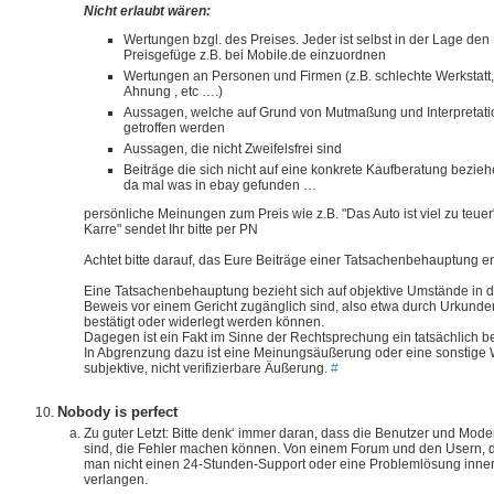
Nicht erlaubt wären:
Wertungen bzgl. des Preises. Jeder ist selbst in der Lage den 
Preisgefüge z.B. bei Mobile.de einzuordnen
Wertungen an Personen und Firmen (z.B. schlechte Werkstatt, 
Ahnung , etc ….)
Aussagen, welche auf Grund von Mutmaßung und Interpretatio
getroffen werden
Aussagen, die nicht Zweifelsfrei sind
Beiträge die sich nicht auf eine konkrete Kaufberatung bezi
da mal was in ebay gefunden …
persönliche Meinungen zum Preis wie z.B. "Das Auto ist viel zu teuer"
Karre" sendet Ihr bitte per PN
Achtet bitte darauf, das Eure Beiträge einer Tatsachenbehauptung e
Eine Tatsachenbehauptung bezieht sich auf objektive Umstände in de
Beweis vor einem Gericht zugänglich sind, also etwa durch Urkund
bestätigt oder widerlegt werden können.
Dagegen ist ein Fakt im Sinne der Rechtsprechung ein tatsächlich 
In Abgrenzung dazu ist eine Meinungsäußerung oder eine sonstige
subjektive, nicht verifizierbare Äußerung.
#
Nobody is perfect
Zu guter Letzt: Bitte denk‘ immer daran, dass die Benutzer und Mo
sind, die Fehler machen können. Von einem Forum und den Usern, d
man nicht einen 24-Stunden-Support oder eine Problemlösung inner
verlangen.