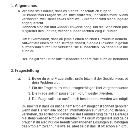
Allgemeines
Wir sind stolz darauf, dass es hier freundschaftlich zugeht.
Du kannst hier Fragen stellen, mitdiskutieren, und vieles mehr. Niem
verstecken, weil sie/er etwas nicht weiß. Niemand wird hier ausgelac
angequatscht.
Dennoch sind hin und wieder Hinweise nötig, um die Schäfchen (also 
Mitglieder des Forums) wieder auf den rechten Weg zu führen.
Um zu vermeiden, dass du jemals einen solchen Hinweis in deinem 
Antwort auf einen deiner Beiträge findest, hier die Hinweise in gesam
aufmerksam durch und versuche, sie zu beachten. So haben alle 
auch du.
Bei uns gilt der Grundsatz: "Behandle andere, wie auch du behandelt
Fragestellung
Bevor du eine Frage stellst, prüfe bitte mit der Suchfunktion, o
dein Problem gibt.
Für die Frage muss ein aussagekräftiger Titel vergeben werde
Die Frage soll im passenden Forum gestellt werden.
Die Frage sollte so ausführlich beschrieben werden wie mögli
Du möchtest dass dir mit deinem Problem möglichst schnell geholfen
wenn den Helfern alle nötigen Informationen zur Verfügung stehen 
verstehen, du solltest dir daher bei der Formulierung deines Beitra
Meistens werden Probleme mehrfach im Forum vorgestellt und gelöst
brauchst du also nur die bereits vorhandenen Lösungen zu befolgen.
das Problem zwar nur teilweise, aber selbst das ist oft schon ein groß