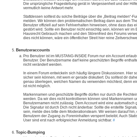
Die ursprüngliche Fragestellung gerät in Vergessenheit und der Hi
vermutlich keine Antwort mehr.
Stattdessen solltest du solche Beiträge über die „Beitrag melden“-F
melden. Wir können den problematischen Beitrag dann aus dem Th
Benutzer offiziell auf sein Fehlverhalten hinweisen, ohne dass das
gestört wird. Sollte ein Benutzer nicht einsichtig sein, können wir i
Hausrecht Gebrauch machen und den Störenfried des Forums verwe
dies nicht können, wäre ein öffentlicher Streit hier reine Zeitversch
Benutzeraccounts
Pro Benutzer ist im MUSTANG-INSIDE Forum nur ein Account erlaubt,
Benutzer. Der Benutzername darf keine geschützten Begriffe enthalt
nicht verändert werden.
In einem Forum entwickeln sich häufig längere Diskussionen. Hier so
sicher sein können, mit wem er gerade diskutiert. Du solltest dir dah
genau überlegen, welchen Namen du verwenden möchtest, denn ei
ist nicht möglich.
Markennamen und geschützte Begriffe dürfen nur durch die Rechtei
werden. Da wir dies nicht kontrollieren können sind Markennamen un
Benutzernamen nicht zulässig. Dem Account wird eine automatisch g
Die Signatur ist durch Dich nicht änderbar. Sollte die erstellte Signat
sein, melde dies bitte dem Moderationsteam. Wir weisen darauf hin, d
Benutzern der Zugang zu Foreninhalten versperrt beleibt. Auch Statis
User sind erst nach erfolgreicher Anmeldung sichtbar.
#
Topic-Bumping