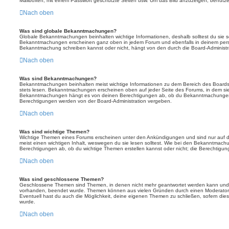
Mailboxen, mit einem Passwort geschützte Seiten usw. Um das Bild anzuzeigen, benutz
Nach oben
Was sind globale Bekanntmachungen?
Globale Bekanntmachungen beinhalten wichtige Informationen, deshalb solltest du sie s
Bekanntmachungen erscheinen ganz oben in jedem Forum und ebenfalls in deinem persö
Bekanntmachung schreiben kannst oder nicht, hängt von den durch die Board-Administ
Nach oben
Was sind Bekanntmachungen?
Bekanntmachungen beinhalten meist wichtige Informationen zu dem Bereich des Boards, i
stets lesen. Bekanntmachungen erscheinen oben auf jeder Seite des Forums, in dem sie 
Bekanntmachungen hängt es von deinen Berechtigungen ab, ob du Bekanntmachungen er
Berechtigungen werden von der Board-Administration vergeben.
Nach oben
Was sind wichtige Themen?
Wichtige Themen eines Forums erscheinen unter den Ankündigungen und sind nur auf d
meist einen wichtigen Inhalt, weswegen du sie lesen solltest. Wie bei den Bekanntmac
Berechtigungen ab, ob du wichtige Themen erstellen kannst oder nicht; die Berechtigunge
Nach oben
Was sind geschlossene Themen?
Geschlossene Themen sind Themen, in denen nicht mehr geantwortet werden kann und b
vorhanden, beendet wurde. Themen können aus vielen Gründen durch einen Moderator o
Eventuell hast du auch die Möglichkeit, deine eigenen Themen zu schließen, sofern dies
wurde.
Nach oben