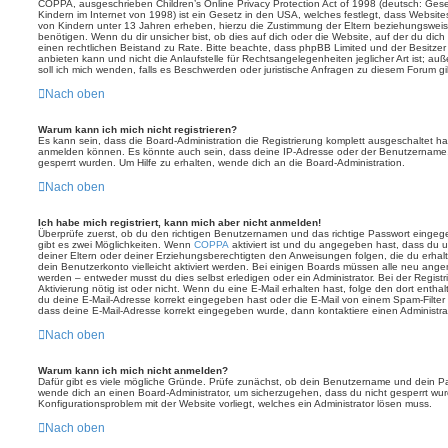
COPPA, ausgeschrieben Children’s Online Privacy Protection Act of 1998 (deutsch: Ges
Kindern im Internet von 1998) ist ein Gesetz in den USA, welches festlegt, dass Website
von Kindern unter 13 Jahren erheben, hierzu die Zustimmung der Eltern beziehungswei
benötigen. Wenn du dir unsicher bist, ob dies auf dich oder die Website, auf der du dich zu
einen rechtlichen Beistand zu Rate. Bitte beachte, dass phpBB Limited und der Besitze
anbieten kann und nicht die Anlaufstelle für Rechtsangelegenheiten jeglicher Art ist; au
soll ich mich wenden, falls es Beschwerden oder juristische Anfragen zu diesem Forum g
Nach oben
Warum kann ich mich nicht registrieren?
Es kann sein, dass die Board-Administration die Registrierung komplett ausgeschaltet h
anmelden können. Es könnte auch sein, dass deine IP-Adresse oder der Benutzername, m
gesperrt wurden. Um Hilfe zu erhalten, wende dich an die Board-Administration.
Nach oben
Ich habe mich registriert, kann mich aber nicht anmelden!
Überprüfe zuerst, ob du den richtigen Benutzernamen und das richtige Passwort einge
gibt es zwei Möglichkeiten. Wenn
COPPA
aktiviert ist und du angegeben hast, dass du un
deiner Eltern oder deiner Erziehungsberechtigten den Anweisungen folgen, die du erhalte
dein Benutzerkonto vielleicht aktiviert werden. Bei einigen Boards müssen alle neu angem
werden – entweder musst du dies selbst erledigen oder ein Administrator. Bei der Registri
Aktivierung nötig ist oder nicht. Wenn du eine E-Mail erhalten hast, folge den dort ent
du deine E-Mail-Adresse korrekt eingegeben hast oder die E-Mail von einem Spam-Filter b
dass deine E-Mail-Adresse korrekt eingegeben wurde, dann kontaktiere einen Administrat
Nach oben
Warum kann ich mich nicht anmelden?
Dafür gibt es viele mögliche Gründe. Prüfe zunächst, ob dein Benutzername und dein Pass
wende dich an einen Board-Administrator, um sicherzugehen, dass du nicht gesperrt wurde
Konfigurationsproblem mit der Website vorliegt, welches ein Administrator lösen muss.
Nach oben