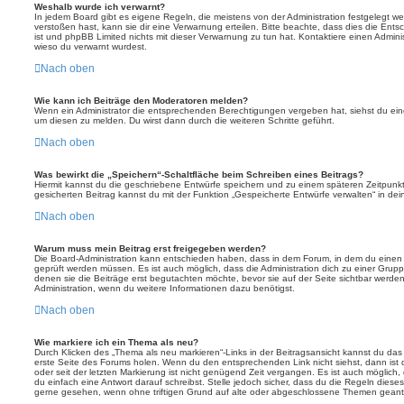
Weshalb wurde ich verwarnt?
In jedem Board gibt es eigene Regeln, die meistens von der Administration festgelegt 
verstoßen hast, kann sie dir eine Verwarnung erteilen. Bitte beachte, dass dies die Ent
ist und phpBB Limited nichts mit dieser Verwarnung zu tun hat. Kontaktiere einen Administr
wieso du verwarnt wurdest.
Nach oben
Wie kann ich Beiträge den Moderatoren melden?
Wenn ein Administrator die entsprechenden Berechtigungen vergeben hat, siehst du eine
um diesen zu melden. Du wirst dann durch die weiteren Schritte geführt.
Nach oben
Was bewirkt die „Speichern“-Schaltfläche beim Schreiben eines Beitrags?
Hiermit kannst du die geschriebene Entwürfe speichern und zu einem späteren Zeitpunk
gesicherten Beitrag kannst du mit der Funktion „Gespeicherte Entwürfe verwalten“ in de
Nach oben
Warum muss mein Beitrag erst freigegeben werden?
Die Board-Administration kann entschieden haben, dass in dem Forum, in dem du einen Bei
geprüft werden müssen. Es ist auch möglich, dass die Administration dich zu einer Grup
denen sie die Beiträge erst begutachten möchte, bevor sie auf der Seite sichtbar werden.
Administration, wenn du weitere Informationen dazu benötigst.
Nach oben
Wie markiere ich ein Thema als neu?
Durch Klicken des „Thema als neu markieren“-Links in der Beitragsansicht kannst du d
erste Seite des Forums holen. Wenn du den entsprechenden Link nicht siehst, dann ist d
oder seit der letzten Markierung ist nicht genügend Zeit vergangen. Es ist auch möglic
du einfach eine Antwort darauf schreibst. Stelle jedoch sicher, dass du die Regeln diese
gerne gesehen, wenn ohne triftigen Grund auf alte oder abgeschlossene Themen geantw