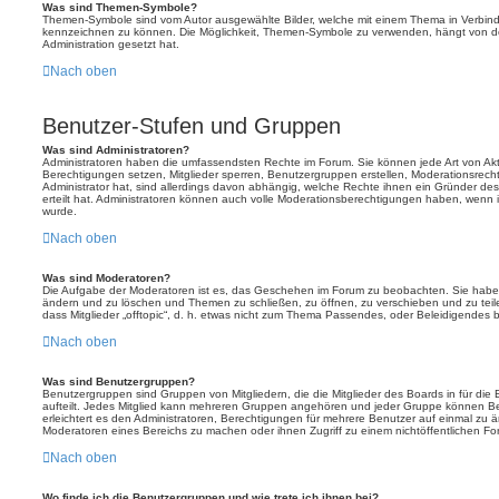
Was sind Themen-Symbole?
Themen-Symbole sind vom Autor ausgewählte Bilder, welche mit einem Thema in Verbin
kennzeichnen zu können. Die Möglichkeit, Themen-Symbole zu verwenden, hängt von de
Administration gesetzt hat.
Nach oben
Benutzer-Stufen und Gruppen
Was sind Administratoren?
Administratoren haben die umfassendsten Rechte im Forum. Sie können jede Art von Akt
Berechtigungen setzen, Mitglieder sperren, Benutzergruppen erstellen, Moderationsrech
Administrator hat, sind allerdings davon abhängig, welche Rechte ihnen ein Gründer des
erteilt hat. Administratoren können auch volle Moderationsberechtigungen haben, wenn 
wurde.
Nach oben
Was sind Moderatoren?
Die Aufgabe der Moderatoren ist es, das Geschehen im Forum zu beobachten. Sie haben
ändern und zu löschen und Themen zu schließen, zu öffnen, zu verschieben und zu teil
dass Mitglieder „offtopic“, d. h. etwas nicht zum Thema Passendes, oder Beleidigendes 
Nach oben
Was sind Benutzergruppen?
Benutzergruppen sind Gruppen von Mitgliedern, die die Mitglieder des Boards in für die 
aufteilt. Jedes Mitglied kann mehreren Gruppen angehören und jeder Gruppe können Be
erleichtert es den Administratoren, Berechtigungen für mehrere Benutzer auf einmal zu 
Moderatoren eines Bereichs zu machen oder ihnen Zugriff zu einem nichtöffentlichen F
Nach oben
Wo finde ich die Benutzergruppen und wie trete ich ihnen bei?