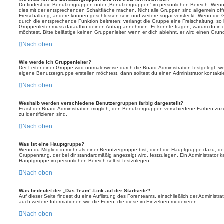
Du findest die Benutzergruppen unter „Benutzergruppen“ im persönlichen Bereich. Wenn 
dies mit der entsprechenden Schaltfläche machen. Nicht alle Gruppen sind allgemein offe
Freischaltung, andere können geschlossen sein und weitere sogar versteckt. Wenn die Gr
durch die entsprechende Funktion beitreten; verlangt die Gruppe eine Freischaltung, so 
Gruppenleiter muss daraufhin deinen Antrag annehmen. Er könnte fragen, warum du i
möchtest. Bitte belästige keinen Gruppenleiter, wenn er dich ablehnt, er wird einen Gru
Nach oben
Wie werde ich Gruppenleiter?
Der Leiter einer Gruppe wird normalerweise durch die Board-Administration festgelegt, w
eigene Benutzergruppe erstellen möchtest, dann solltest du einen Administrator kontakti
Nach oben
Weshalb werden verschiedene Benutzergruppen farbig dargestellt?
Es ist der Board-Administration möglich, den Benutzergruppen verschiedene Farben zuzut
zu identifizieren sind.
Nach oben
Was ist eine Hauptgruppe?
Wenn du Mitglied in mehr als einer Benutzergruppe bist, dient die Hauptgruppe dazu, 
Gruppenrang, der bei dir standardmäßig angezeigt wird, festzulegen. Ein Administrator 
Hauptgruppe im persönlichen Bereich selbst festzulegen.
Nach oben
Was bedeutet der „Das Team“-Link auf der Startseite?
Auf dieser Seite findest du eine Auflistung des Forenteams, einschließlich der Administra
auch weitere Informationen wie die Foren, die diese im Einzelnen moderieren.
Nach oben