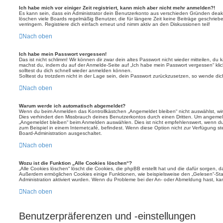
Ich habe mich vor einiger Zeit registriert, kann mich aber nicht mehr anmelden?!
Es kann sein, dass ein Administrator dein Benutzerkonto aus verschieden Gründen deakt
löschen viele Boards regelmäßig Benutzer, die für längere Zeit keine Beiträge geschri
verringern. Registriere dich einfach erneut und nimm aktiv an den Diskussionen teil!
Nach oben
Ich habe mein Passwort vergessen!
Das ist nicht schlimm! Wir können dir zwar dein altes Passwort nicht wieder mitteilen, du
machst du, indem du auf der Anmelde-Seite auf „Ich habe mein Passwort vergessen“ kli
solltest du dich schnell wieder anmelden können.
Solltest du trotzdem nicht in der Lage sein, dein Passwort zurückzusetzen, so wende dic
Nach oben
Warum werde ich automatisch abgemeldet?
Wenn du beim Anmelden das Kontrollkästchen „Angemeldet bleiben“ nicht auswählst, wirs
Dies verhindert den Missbrauch deines Benutzerkontos durch einen Dritten. Um angemel
„Angemeldet bleiben“ beim Anmelden auswählen. Dies ist nicht empfehlenswert, wenn du
zum Beispiel in einem Internetcafé, befindest. Wenn diese Option nicht zur Verfügung st
Board-Administration ausgeschaltet.
Nach oben
Wozu ist die Funktion „Alle Cookies löschen“?
„Alle Cookies löschen“ löscht die Cookies, die phpBB erstellt hat und die dafür sorgen, 
Außerdem ermöglichen Cookies einige Funktionen, wie beispielsweise den „Gelesen“-Stat
Administration aktiviert wurden. Wenn du Probleme bei der An- oder Abmeldung hast, ka
Nach oben
Benutzerpräferenzen und -einstellungen