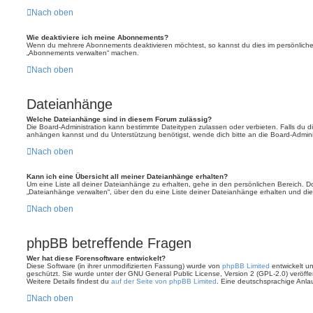
Nach oben
Wie deaktiviere ich meine Abonnements?
Wenn du mehrere Abonnements deaktivieren möchtest, so kannst du dies im persönlichen
„Abonnements verwalten“ machen.
Nach oben
Dateianhänge
Welche Dateianhänge sind in diesem Forum zulässig?
Die Board-Administration kann bestimmte Dateitypen zulassen oder verbieten. Falls du dir
anhängen kannst und du Unterstützung benötigst, wende dich bitte an die Board-Adminis
Nach oben
Kann ich eine Übersicht all meiner Dateianhänge erhalten?
Um eine Liste all deiner Dateianhänge zu erhalten, gehe in den persönlichen Bereich. Dor
„Dateianhänge verwalten“, über den du eine Liste deiner Dateianhänge erhalten und die
Nach oben
phpBB betreffende Fragen
Wer hat diese Forensoftware entwickelt?
Diese Software (in ihrer unmodifizierten Fassung) wurde von
phpBB Limited
entwickelt und
geschützt. Sie wurde unter der GNU General Public License, Version 2 (GPL-2.0) veröffen
Weitere Details findest du
auf der Seite von phpBB Limited
. Eine deutschsprachige Anlauf
Nach oben