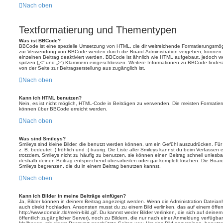
Nach oben
Textformatierung und Thementypen
Was ist BBCode?
BBCode ist eine spezielle Umsetzung von HTML, die dir weitreichende Formatierungsmögli
zur Verwendung von BBCode werden durch die Board-Administration vergeben, können j
einzelnen Beitrag deaktiviert werden. BBCode ist ähnlich wie HTML aufgebaut, jedoch wer
spitzen („<“ und „>“) Klammern eingeschlossen. Weitere Informationen zu BBCode findest d
von der Seite zur Beitragserstellung aus zugänglich ist.
Nach oben
Kann ich HTML benutzen?
Nein, es ist nicht möglich, HTML-Code in Beiträgen zu verwenden. Die meisten Formatier
können über BBCode erreicht werden.
Nach oben
Was sind Smileys?
Smileys sind kleine Bilder, die benutzt werden können, um ein Gefühl auszudrücken. Für
z. B. bedeutet :) fröhlich und :( traurig. Die Liste aller Smileys kannst du beim Verfassen
trotzdem, Smileys nicht zu häufig zu benutzen, sie können einen Beitrag schnell unles
deshalb deinen Beitrag entsprechend überarbeiten oder gar komplett löschen. Die Board
Smileys begrenzen, die du in einem Beitrag benutzen kannst.
Nach oben
Kann ich Bilder in meine Beiträge einfügen?
Ja, Bilder können in deinem Beitrag angezeigt werden. Wenn die Administration Dateian
auch direkt hochladen. Ansonsten musst du zu einem Bild verlinken, das auf einem öffentl
http://www.domain.tld/mein-bild.gif. Du kannst weder Bilder verlinken, die sich auf deine
öffentlich zugänglicher Server), noch zu Bildern, die nur nach einer Anmeldung verfügbar