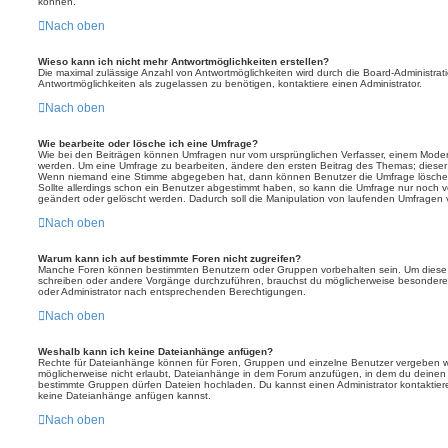
können.
Nach oben
Wieso kann ich nicht mehr Antwortmöglichkeiten erstellen?
Die maximal zulässige Anzahl von Antwortmöglichkeiten wird durch die Board-Administrat
Antwortmöglichkeiten als zugelassen zu benötigen, kontaktiere einen Administrator.
Nach oben
Wie bearbeite oder lösche ich eine Umfrage?
Wie bei den Beiträgen können Umfragen nur vom ursprünglichen Verfasser, einem Modera
werden. Um eine Umfrage zu bearbeiten, ändere den ersten Beitrag des Themas; dieser i
Wenn niemand eine Stimme abgegeben hat, dann können Benutzer die Umfrage löschen
Sollte allerdings schon ein Benutzer abgestimmt haben, so kann die Umfrage nur noch 
geändert oder gelöscht werden. Dadurch soll die Manipulation von laufenden Umfragen 
Nach oben
Warum kann ich auf bestimmte Foren nicht zugreifen?
Manche Foren können bestimmten Benutzern oder Gruppen vorbehalten sein. Um diese e
schreiben oder andere Vorgänge durchzuführen, brauchst du möglicherweise besondere
oder Administrator nach entsprechenden Berechtigungen.
Nach oben
Weshalb kann ich keine Dateianhänge anfügen?
Rechte für Dateianhänge können für Foren, Gruppen und einzelne Benutzer vergeben we
möglicherweise nicht erlaubt, Dateianhänge in dem Forum anzufügen, in dem du deinen 
bestimmte Gruppen dürfen Dateien hochladen. Du kannst einen Administrator kontaktieren, 
keine Dateianhänge anfügen kannst.
Nach oben