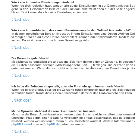
Wie kann ich meine Einstellungen ändern?
Wenn du dich registriert hast, werden alle deine Einstellungen in der Datenbank des Bo
gehe in den „Persönlichen Bereich“; der Link dazu wird meist oben auf der Seite ange
klickst. Dort kannst du alle deine Einstellungen ändern.
Nach oben
Wie kann ich verhindern, dass mein Benutzername in der Online-Liste auftaucht?
In deinem persönlichen Bereich findest du in den Einstellungen eine Option „Meinen On
verbergen“. Wenn du diese Option einschaltest, können nur Administratoren, Moderatore
sehen. Du wirst dann als unsichtbarer Besucher gezählt.
Nach oben
Die Forenuhr geht falsch!
Möglicherweise entspricht die angezeigte Zeit nicht deiner eigenen Zeitzone. In diesem Fa
die für dich passende Zeitzone (Mitteleuropäische Zeit, ...) festlegen. Die Zeitzone kann
geändert werden. Wenn du noch nicht registriert bist, ist dies ein guter Grund, dies jetzt 
Nach oben
Ich habe die Zeitzone eingestellt, aber die Forenuhr geht immer noch falsch!
Wenn du dir sicher bist, dass du die Zeitzone richtig eingestellt hast und die Zeit trotzde
vermutlich falsch. Kontaktiere einen Administrator, damit er das Problem beheben kann.
Nach oben
Meine Sprache steht auf diesem Board nicht zur Auswahl!
Meist hat die Board-Administration entweder deine Sprache nicht installiert oder nieman
übersetzt. Frage ggf. einen Board-Administrator, ob er das Sprachpaket, das du benötigst,
existiert, würden wir uns freuen, wenn du es übersetzen würdest. Weitere Informatione
phpBB Limited
oder auf
phpBB.de
gefunden werden.
Nach oben