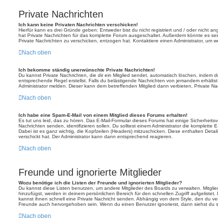
Private Nachrichten
Ich kann keine Privaten Nachrichten verschicken!
Hierfür kann es drei Gründe geben: Entweder bist du nicht registriert und / oder nicht a
hat Private Nachrichten für das komplette Forum ausgeschaltet. Außerdem könnte es sein
Private Nachrichten zu verschicken, entzogen hat. Kontaktiere einen Administrator, um we
Nach oben
Ich bekomme ständig unerwünschte Private Nachrichten!
Du kannst Private Nachrichten, die dir ein Mitglied sendet, automatisch löschen, indem 
entsprechende Regel erstellst. Falls du belästigende Nachrichten von jemandem erhälts
Administrator melden. Dieser kann dem betreffenden Mitglied dann verbieten, Private N
Nach oben
Ich habe eine Spam-E-Mail von einem Mitglied dieses Forums erhalten!
Es tut uns leid, das zu hören. Das E-Mail-Formular dieses Forums hat einige Sicherheits
Nachrichten senden, identifizieren sollen. Du solltest einem Administrator die komplette 
Dabei ist es ganz wichtig, die Kopfzeilen (Headers) mitzuschicken. Diese enthalten Detai
verschickt hat. Der Administrator kann dann entsprechend reagieren.
Nach oben
Freunde und ignorierte Mitglieder
Wozu benötige ich die Listen der Freunde und ignorierten Mitglieder?
Du kannst diese Listen benutzen, um andere Mitglieder des Boards zu verwalten. Mitglied
hinzufügst, werden in deinem persönlichen Bereich für den schnellen Zugriff aufgelistet.
kannst ihnen schnell eine Private Nachricht senden. Abhängig von dem Style, den du v
Freunde auch hervorgehoben sein. Wenn du einen Benutzer ignorierst, dann siehst du s
Nach oben