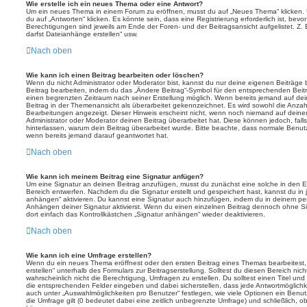
Wie erstelle ich ein neues Thema oder eine Antwort?
Um ein neues Thema in einem Forum zu eröffnen, musst du auf „Neues Thema“ klicken. 
du auf „Antworten“ klicken. Es könnte sein, dass eine Registrierung erforderlich ist, bev
Berechtigungen sind jeweils am Ende der Foren- und der Beitragsansicht aufgelistet. Z. 
darfst Dateianhänge erstellen“ usw.
Nach oben
Wie kann ich einen Beitrag bearbeiten oder löschen?
Wenn du nicht Administrator oder Moderator bist, kannst du nur deine eigenen Beiträge
Beitrag bearbeiten, indem du das „Ändere Beitrag“-Symbol für den entsprechenden Beitrag 
einen begrenzten Zeitraum nach seiner Erstellung möglich. Wenn bereits jemand auf dein
Beitrag in der Themenansicht als überarbeitet gekennzeichnet. Es wird sowohl die Anzahl
Bearbeitungen angezeigt. Dieser Hinweis erscheint nicht, wenn noch niemand auf deine
Administrator oder Moderator deinen Beitrag überarbeitet hat. Diese können jedoch, falls 
hinterlassen, warum dein Beitrag überarbeitet wurde. Bitte beachte, dass normale Benut
wenn bereits jemand darauf geantwortet hat.
Nach oben
Wie kann ich meinem Beitrag eine Signatur anfügen?
Um eine Signatur an deinen Beitrag anzufügen, musst du zunächst eine solche in den E
Bereich entwerfen. Nachdem du die Signatur erstellt und gespeichert hast, kannst du in
anhängen“ aktivieren. Du kannst eine Signatur auch hinzufügen, indem du in deinem p
Anhängen deiner Signatur aktivierst. Wenn du einen einzelnen Beitrag dennoch ohne Si
dort einfach das Kontrollkästchen „Signatur anhängen“ wieder deaktivieren.
Nach oben
Wie kann ich eine Umfrage erstellen?
Wenn du ein neues Thema eröffnest oder den ersten Beitrag eines Themas bearbeitest, 
erstellen“ unterhalb des Formulars zur Beitragserstellung. Solltest du diesen Bereich ni
wahrscheinlich nicht die Berechtigung, Umfragen zu erstellen. Du solltest einen Titel un
die entsprechenden Felder eingeben und dabei sicherstellen, dass jede Antwortmöglichkei
auch unter „Auswahlmöglichkeiten pro Benutzer“ festlegen, wie viele Optionen ein Benutz
die Umfrage gilt (0 bedeutet dabei eine zeitlich unbegrenzte Umfrage) und schließlich, 