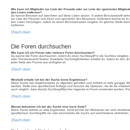
Wie kann ich Mitglieder zur Liste der Freunde oder zur Liste der ignorierten Mitglie
den Listen entfernen?
Du kannst Benutzer auf zwei Arten auf diese Listen setzen: In jedem Benutzerprofil sieh
zur Liste der Freunde und einen zum Ignorieren des Benutzers. Außerdem kannst du im p
den Listen hinzufügen, indem du deren Benutzernamen eingibst. An gleicher Stelle kann
entfernen.
Nach oben
Die Foren durchsuchen
Wie kann ich ein Forum oder mehrere Foren durchsuchen?
Du kannst die Foren durchsuchen, indem du einen Suchbegriff in die Suchbox eingibst, d
oder Themenansicht findest. Erweiterte Suchmöglichkeiten erhältst du, indem du den „Erw
jeder Seite des Forums aus verfügbar ist.
Nach oben
Weshalb erhalte ich bei der Suche keine Ergebnisse?
Deine Suche war möglicherweise zu allgemein gehalten und enthielt zu viele gängige Wör
werden. Stelle eine spezifischere Anfrage und benutze die Optionen, die dir die erweiter
auch möglich, dass dein(e) Suchbegriff(e) hier nirgends im Forum verwendet wurden. Prüf
Nach oben
Warum bekomme ich bei der Suche eine leere Seite?
Deine Suche lieferte zu viele Ergebnisse, somit konnte der Webserver sie nicht verarbei
spezifischere Suchbegriffe ein oder beschränke die Suche auf verschiedene Unterforen.
Nach oben