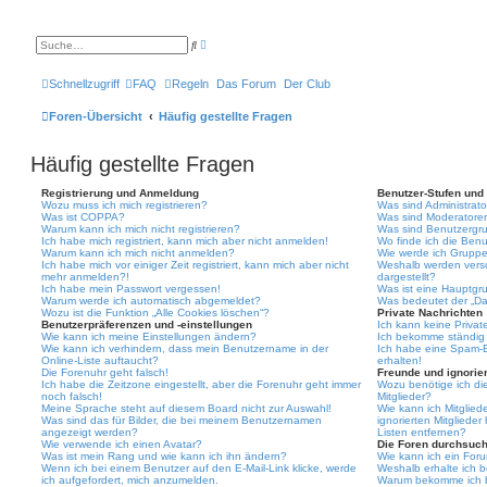
E
S
r
u
w
c
e
h
Schnellzugriff
FAQ
Regeln
Das Forum
Der Club
i
e
t
e
Foren-Übersicht
Häufig gestellte Fragen
r
t
e
Häufig gestellte Fragen
S
u
c
Registrierung und Anmeldung
Benutzer-Stufen und
h
Wozu muss ich mich registrieren?
Was sind Administrat
e
Was ist COPPA?
Was sind Moderatore
Warum kann ich mich nicht registrieren?
Was sind Benutzergr
Ich habe mich registriert, kann mich aber nicht anmelden!
Wo finde ich die Benu
Warum kann ich mich nicht anmelden?
Wie werde ich Gruppe
Ich habe mich vor einiger Zeit registriert, kann mich aber nicht
Weshalb werden vers
mehr anmelden?!
dargestellt?
Ich habe mein Passwort vergessen!
Was ist eine Hauptgr
Warum werde ich automatisch abgemeldet?
Was bedeutet der „Das
Wozu ist die Funktion „Alle Cookies löschen“?
Private Nachrichten
Benutzerpräferenzen und -einstellungen
Ich kann keine Privat
Wie kann ich meine Einstellungen ändern?
Ich bekomme ständig 
Wie kann ich verhindern, dass mein Benutzername in der
Ich habe eine Spam-E
Online-Liste auftaucht?
erhalten!
Die Forenuhr geht falsch!
Freunde und ignorier
Ich habe die Zeitzone eingestellt, aber die Forenuhr geht immer
Wozu benötige ich die
noch falsch!
Mitglieder?
Meine Sprache steht auf diesem Board nicht zur Auswahl!
Wie kann ich Mitgliede
Was sind das für Bilder, die bei meinem Benutzernamen
ignorierten Mitgliede
angezeigt werden?
Listen entfernen?
Wie verwende ich einen Avatar?
Die Foren durchsuc
Was ist mein Rang und wie kann ich ihn ändern?
Wie kann ich ein For
Wenn ich bei einem Benutzer auf den E-Mail-Link klicke, werde
Weshalb erhalte ich 
ich aufgefordert, mich anzumelden.
Warum bekomme ich be