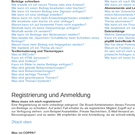
Beiträge schreiben
Wie kann ich nach Mi
Wie erstelle ich ein neues Thema oder eine Antwort?
Wie kann ich meine e
Wie kann ich einen Beitrag bearbeiten oder löschen?
Abonnements und L
Wie kann ich meinem Beitrag eine Signatur anfügen?
Was ist der Untersch
Wie kann ich eine Umfrage erstellen?
einem Abonnements f
Wieso kann ich nicht mehr Antwortmöglichkeiten erstellen?
Wie kann ich ein Les
Wie bearbeite oder lösche ich eine Umfrage?
Thema abonnieren?
Warum kann ich auf bestimmte Foren nicht zugreifen?
Wie kann ich ein For
Weshalb kann ich keine Dateianhänge anfügen?
Wie deaktiviere ich 
Weshalb wurde ich verwarnt?
Dateianhänge
Wie kann ich Beiträge den Moderatoren melden?
Welche Dateianhänge 
Was bewirkt die „Speichern“-Schaltfläche beim Schreiben eines
Kann ich eine Übersic
Beitrags?
phpBB betreffende F
Warum muss mein Beitrag erst freigegeben werden?
Wer hat diese Forenso
Wie markiere ich ein Thema als neu?
Warum ist Funktion x 
Textformatierung und Thementypen
An wen soll ich mich
Was ist BBCode?
juristische Anfragen 
Kann ich HTML benutzen?
Wie kann ich einen Ad
Was sind Smileys?
Kann ich Bilder in meine Beiträge einfügen?
Was sind globale Bekanntmachungen?
Was sind Bekanntmachungen?
Was sind wichtige Themen?
Was sind geschlossene Themen?
Was sind Themen-Symbole?
Registrierung und Anmeldung
Wozu muss ich mich registrieren?
Eine Registrierung ist nicht unbedingt zwingend. Die Board-Administration dieses Forums 
um Beiträge zu schreiben. Auf jeden Fall erhältst du als registriertes Mitglied Zugriff auf
zur Verfügung stehen: zum Beispiel Avatarbilder, Private Nachrichten, E-Mail-Versand an an
Benutzergruppen und so weiter. Wir empfehlen dir eine Anmeldung, da sie schnell erledigt i
Nach oben
Was ist COPPA?