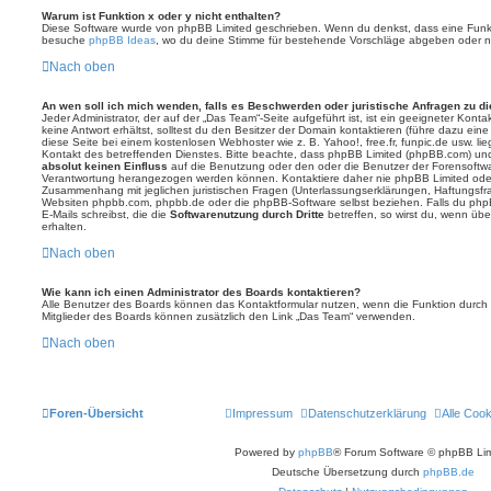
Warum ist Funktion x oder y nicht enthalten?
Diese Software wurde von phpBB Limited geschrieben. Wenn du denkst, dass eine Funkt
besuche
phpBB Ideas
, wo du deine Stimme für bestehende Vorschläge abgeben oder n
Nach oben
An wen soll ich mich wenden, falls es Beschwerden oder juristische Anfragen zu d
Jeder Administrator, der auf der „Das Team“-Seite aufgeführt ist, ist ein geeigneter Kon
keine Antwort erhältst, solltest du den Besitzer der Domain kontaktieren (führe dazu ein
diese Seite bei einem kostenlosen Webhoster wie z. B. Yahoo!, free.fr, funpic.de usw. l
Kontakt des betreffenden Dienstes. Bitte beachte, dass phpBB Limited (phpBB.com) u
absolut keinen Einfluss
auf die Benutzung oder den oder die Benutzer der Forensoftwa
Verantwortung herangezogen werden können. Kontaktiere daher nie phpBB Limited oder
Zusammenhang mit jeglichen juristischen Fragen (Unterlassungserklärungen, Haftungsfr
Websiten phpbb.com, phpbb.de oder die phpBB-Software selbst beziehen. Falls du php
E-Mails schreibst, die die
Softwarenutzung durch Dritte
betreffen, so wirst du, wenn üb
erhalten.
Nach oben
Wie kann ich einen Administrator des Boards kontaktieren?
Alle Benutzer des Boards können das Kontaktformular nutzen, wenn die Funktion durch di
Mitglieder des Boards können zusätzlich den Link „Das Team“ verwenden.
Nach oben
Foren-Übersicht
Impressum
Datenschutzerklärung
Alle Coo
Powered by
phpBB
® Forum Software © phpBB Lim
Deutsche Übersetzung durch
phpBB.de