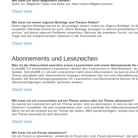
Wie kann ich nach Mitgliedern suchen?
Gehe zur „Mitglieder“-Seite und klicke auf „Nach einem Mitglied suchen“.
Nach oben
Wie kann ich meine eigenen Beiträge und Themen finden?
Deine eigenen Beiträge kannst du dir anzeigen lassen, indem du „Eigene Beiträge“ im Sc
auswählst. Alternativ kannst du auch „Deine Beiträge anzeigen“ in deinem persönlichen 
suchen“ auf deiner eigenen Profilseite verwenden. Benutze die erweiterte Suche, um na
Trage dort die entsprechenden Optionen in die Suchmaske ein.
Nach oben
Abonnements und Lesezeichen
Was ist der Unterschied zwischen einem Lesezeichen und einem Abonnements für
In phpBB 3.0 funktionierten Lesezeichen ähnlich den Lesezeichen in Web-Browsern: du
Update. Seit phpBB 3.1 ähneln Lesezeichen mehr einem Abonnement: du kannst eine Be
Thema aktualisiert wird. Abonnements hingegen informieren dich bei einer Aktualisieru
Boards. Die Benachrichtigungsoptionen für Lesezeichen und Abonnements können im pe
„Benachrichtigungen einstellen“ geändert werden.
Nach oben
Wie kann ich ein Lesezeichen auf ein Thema setzen oder ein Thema abonnieren?
Du kannst ein Lesezeichen auf ein Thema setzen oder es abonnieren, in dem du die e
Optionen“ auswählst, die sich normalerweise ober- und unterhalb des Diskussionsverlau
Wenn du bei der Antwort auf ein Thema die Option „Mich benachrichtigen, sobald eine Ant
das Thema ebenfalls für dich abonniert.
Nach oben
Wie kann ich ein Forum abonnieren?
Um ein Forum zu abonnieren, verwende im Forum den Link „Forum abonnieren“, der sich 