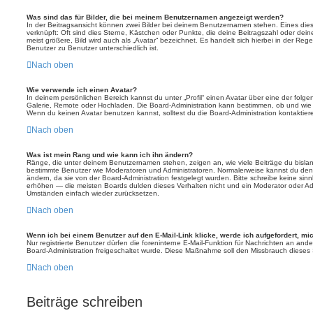
Was sind das für Bilder, die bei meinem Benutzernamen angezeigt werden?
In der Beitragsansicht können zwei Bilder bei deinem Benutzernamen stehen. Eines diese
verknüpft: Oft sind dies Sterne, Kästchen oder Punkte, die deine Beitragszahl oder de
meist größere, Bild wird auch als „Avatar“ bezeichnet. Es handelt sich hierbei in der Reg
Benutzer zu Benutzer unterschiedlich ist.
Nach oben
Wie verwende ich einen Avatar?
In deinem persönlichen Bereich kannst du unter „Profil“ einen Avatar über eine der folg
Galerie, Remote oder Hochladen. Die Board-Administration kann bestimmen, ob und wie
Wenn du keinen Avatar benutzen kannst, solltest du die Board-Administration kontaktier
Nach oben
Was ist mein Rang und wie kann ich ihn ändern?
Ränge, die unter deinem Benutzernamen stehen, zeigen an, wie viele Beiträge du bislang e
bestimmte Benutzer wie Moderatoren und Administratoren. Normalerweise kannst du den 
ändern, da sie von der Board-Administration festgelegt wurden. Bitte schreibe keine si
erhöhen — die meisten Boards dulden dieses Verhalten nicht und ein Moderator oder Adm
Umständen einfach wieder zurücksetzen.
Nach oben
Wenn ich bei einem Benutzer auf den E-Mail-Link klicke, werde ich aufgefordert, m
Nur registrierte Benutzer dürfen die foreninterne E-Mail-Funktion für Nachrichten an ande
Board-Administration freigeschaltet wurde. Diese Maßnahme soll den Missbrauch dieses
Nach oben
Beiträge schreiben