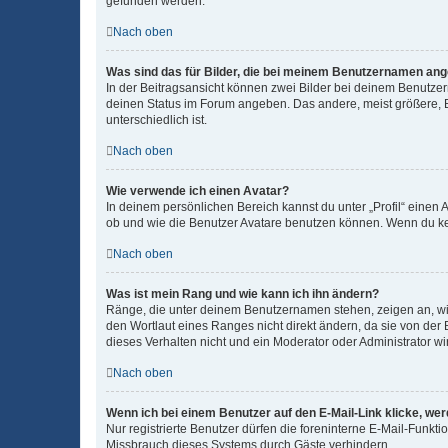
gefunden werden.
Nach oben
Was sind das für Bilder, die bei meinem Benutzernamen an
In der Beitragsansicht können zwei Bilder bei deinem Benutzern
deinen Status im Forum angeben. Das andere, meist größere, Bi
unterschiedlich ist.
Nach oben
Wie verwende ich einen Avatar?
In deinem persönlichen Bereich kannst du unter „Profil“ einen
ob und wie die Benutzer Avatare benutzen können. Wenn du kein
Nach oben
Was ist mein Rang und wie kann ich ihn ändern?
Ränge, die unter deinem Benutzernamen stehen, zeigen an, wie 
den Wortlaut eines Ranges nicht direkt ändern, da sie von der
dieses Verhalten nicht und ein Moderator oder Administrator 
Nach oben
Wenn ich bei einem Benutzer auf den E-Mail-Link klicke, we
Nur registrierte Benutzer dürfen die foreninterne E-Mail-Funkt
Missbrauch dieses Systems durch Gäste verhindern.