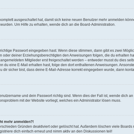
g komplett ausgeschaltet hat, damit sich keine neuen Benutzer mehr anmelden könn
 wurden. Um Hilfe zu erhalten, wende dich an die Board-Administration.
 richtige Passwort eingegeben hast. Wenn diese stimmen, dann gibt es zwei Mögl
tern oder deiner Erziehungsberechtigten den Anweisungen folgen, die du erhalten ha
u angemeldeten Mitglieder erst freigeschaltet werden – entweder musst du dies selbs
. Wenn du eine E-Mail erhalten hast, folge den dort enthaltenen Anweisungen. Ansons
 dir sicher bist, dass deine E-Mail-Adresse korrekt eingegeben wurde, dann kontak
Benutzername und dein Passwort richtig sind. Wenn dies der Fall ist, wende dich a
ionsproblem mit der Website vorliegt, welches ein Administrator lösen muss.
icht mehr anmelden?!
erschieden Gründen deaktiviert oder gelöscht hat. Außerdem löschen viele Boards r
triere dich einfach erneut und nimm aktiv an den Diskussionen teil!