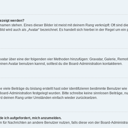
gezeigt werden?
amen stehen. Eines dieser Bilder ist meist mit deinem Rang verknüpft: Oft sind di
ld wird auch als „Avatar“ bezeichnet. Es handelt sich hierbei in der Regel um ein
 Avatar über eine der folgenden vier Methoden hinzufügen: Gravatar, Galerie, Rem
en Avatar benutzen kannst, solltest du die Board-Administration kontaktieren.
viele Beiträge du bislang erstellt hast oder identifizieren bestimmte Benutzer w
 Board-Administration festgelegt wurden. Bitte schreibe keine sinnlosen Beiträge
wird deinen Rang unter Umständen einfach wieder zurücksetzen.
rde ich aufgefordert, mich anzumelden.
ion für Nachrichten an andere Benutzer nutzen, falls diese von der Board-Administ