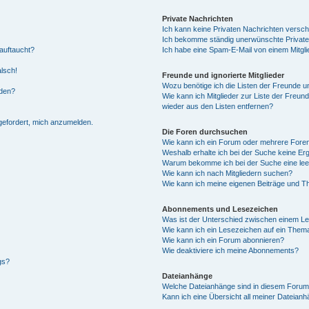
Private Nachrichten
Ich kann keine Privaten Nachrichten versch
Ich bekomme ständig unerwünschte Private
auftaucht?
Ich habe eine Spam-E-Mail von einem Mitgli
alsch!
Freunde und ignorierte Mitglieder
Wozu benötige ich die Listen der Freunde un
rden?
Wie kann ich Mitglieder zur Liste der Freund
wieder aus den Listen entfernen?
fgefordert, mich anzumelden.
Die Foren durchsuchen
Wie kann ich ein Forum oder mehrere For
Weshalb erhalte ich bei der Suche keine Er
Warum bekomme ich bei der Suche eine lee
Wie kann ich nach Mitgliedern suchen?
Wie kann ich meine eigenen Beiträge und T
Abonnements und Lesezeichen
Was ist der Unterschied zwischen einem L
Wie kann ich ein Lesezeichen auf ein Them
Wie kann ich ein Forum abonnieren?
Wie deaktiviere ich meine Abonnements?
gs?
Dateianhänge
Welche Dateianhänge sind in diesem Forum
Kann ich eine Übersicht all meiner Dateian