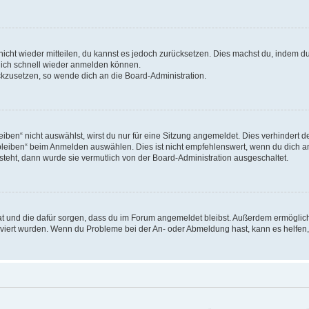
 nicht wieder mitteilen, du kannst es jedoch zurücksetzen. Dies machst du, indem 
 dich schnell wieder anmelden können.
ückzusetzen, so wende dich an die Board-Administration.
en“ nicht auswählst, wirst du nur für eine Sitzung angemeldet. Dies verhindert 
leiben“ beim Anmelden auswählen. Dies ist nicht empfehlenswert, wenn du dich an
 steht, dann wurde sie vermutlich von der Board-Administration ausgeschaltet.
 hat und die dafür sorgen, dass du im Forum angemeldet bleibst. Außerdem ermögli
tiviert wurden. Wenn du Probleme bei der An- oder Abmeldung hast, kann es helfen