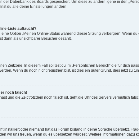
n in der Datenbank des Boards gespeichert. Um diese zu ändern, gehe in den „Persö
nst du alle deine Einstellungen ändern.
ine-Liste auftaucht?
n eine Option „Meinen Online-Status während dieser Sitzung verbergen“. Wenn du d
st dann als unsichtbarer Besucher gezählt.
en Zeitzone. In diesem Fall solltest du im „Persönlichen Bereich“ die für dich passe
den. Wenn du noch nicht registriert bist, ist dies ein guter Grund, dies jetzt zu tun
mer noch falsch!
t hast und die Zeit trotzdem noch falsch ist, geht die Uhr des Servers vermutlich fal
t installiert oder niemand hat das Forum bislang in deine Sprache übersetzt. Frag
, würden wir uns freuen, wenn du es übersetzen würdest. Weitere Informationen dazu