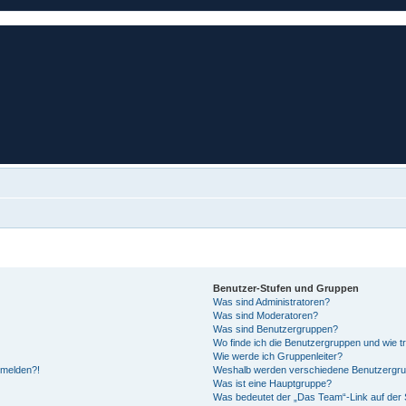
Benutzer-Stufen und Gruppen
Was sind Administratoren?
Was sind Moderatoren?
Was sind Benutzergruppen?
Wo finde ich die Benutzergruppen und wie tr
Wie werde ich Gruppenleiter?
anmelden?!
Weshalb werden verschiedene Benutzergrupp
Was ist eine Hauptgruppe?
Was bedeutet der „Das Team“-Link auf der S