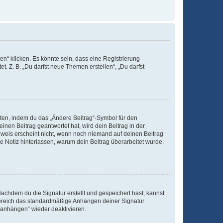
n“ klicken. Es könnte sein, dass eine Registrierung
t. Z. B. „Du darfst neue Themen erstellen“, „Du darfst
iten, indem du das „Ändere Beitrag“-Symbol für den
inen Beitrag geantwortet hat, wird dein Beitrag in der
nweis erscheint nicht, wenn noch niemand auf deinen Beitrag
ne Notiz hinterlassen, warum dein Beitrag überarbeitet wurde.
chdem du die Signatur erstellt und gespeichert hast, kannst
Bereich das standardmäßige Anhängen deiner Signatur
r anhängen“ wieder deaktivieren.