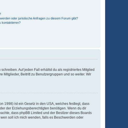
?
hwerden oder juristische Anfragen zu diesem Forum gibt?
s kontaktieren?
chreiben. Auf jeden Fall erhältst du als registriertes Mitglied
e Mitglieder, Beitritt zu Benutzergruppen und so weiter. Wir
n 1998) ist ein Gesetz in den USA, welches festlegt, dass
der der Erziehungsberechtigten benötigen. Wenn du dir
te beachte, dass phpBB Limited und der Besitzer dieses Boards
An wen soll ich mich wenden, falls es Beschwerden oder