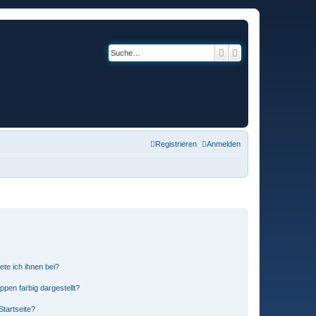
Suche
Erweiterte Suche
Registrieren
Anmelden
ete ich ihnen bei?
en farbig dargestellt?
tartseite?