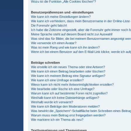
Wozu ist die Funktion „Alle Cookies löschen“?
Benutzerpräferenzen und -einstellungen
Wie kann ich meine Einstellungen ändern?
Wie kann ich verhindern, dass mein Benutzername in der Online-Liste 
Die Forenuhr geht falsch!
Ich habe die Zeitzone eingestellt, aber die Forenuhr geht immer noch f
Meine Sprache steht auf diesem Board nicht zur Auswahl!
Was sind das für Bilder, die bei meinem Benutzernamen angezeigt we
Wie verwende ich einen Avatar?
Was ist mein Rang und wie kann ich ihn ändern?
Wenn ich bei einem Benutzer auf den E-Mail-Link klicke, werde ich au
Beiträge schreiben
Wie erstelle ich ein neues Thema oder eine Antwort?
Wie kann ich einen Beitrag bearbeiten oder löschen?
Wie kann ich meinem Beitrag eine Signatur anfügen?
Wie kann ich eine Umfrage erstellen?
Wieso kann ich nicht mehr Antwortmöglichkeiten erstellen?
Wie bearbeite oder lösche ich eine Umfrage?
Warum kann ich auf bestimmte Foren nicht zugreifen?
Weshalb kann ich keine Dateianhänge anfügen?
Weshalb wurde ich verwarnt?
Wie kann ich Beiträge den Moderatoren melden?
Was bewirkt die „Speichern“-Schaltfläche beim Schreiben eines Beitra
Warum muss mein Beitrag erst freigegeben werden?
Wie markiere ich ein Thema als neu?
Textformatierung und Thementypen