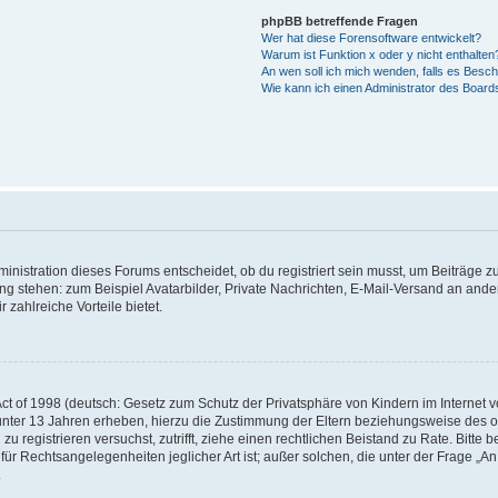
phpBB betreffende Fragen
Wer hat diese Forensoftware entwickelt?
Warum ist Funktion x oder y nicht enthalten
An wen soll ich mich wenden, falls es Besc
Wie kann ich einen Administrator des Board
istration dieses Forums entscheidet, ob du registriert sein musst, um Beiträge zu s
ung stehen: zum Beispiel Avatarbilder, Private Nachrichten, E-Mail-Versand an ander
 zahlreiche Vorteile bietet.
t of 1998 (deutsch: Gesetz zum Schutz der Privatsphäre von Kindern im Internet vo
unter 13 Jahren erheben, hierzu die Zustimmung der Eltern beziehungsweise des o
h zu registrieren versuchst, zutrifft, ziehe einen rechtlichen Beistand zu Rate. Bit
für Rechtsangelegenheiten jeglicher Art ist; außer solchen, die unter der Frage „
.