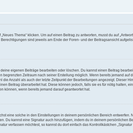
„Neues Thema“ klicken. Um auf einen Beitrag zu antworten, musst du auf „Antworte
e Berechtigungen sind jeweils am Ende der Foren- und der Beitragsansicht aufgeliste
r deine eigenen Beiträge bearbeiten oder löschen. Du kannst einen Beitrag bearbe
inen begrenzten Zeitraum nach seiner Erstellung möglich. Wenn bereits jemand auf de
 die Anzahl als auch der letzte Zeitpunkt der Bearbeitungen angezeigt. Dieser Hi
en Beitrag überarbeitet hat. Diese können jedoch, falls sie es für nötig halten, ei
hen können, wenn bereits jemand darauf geantwortet hat.
st eine solche in den Einstellungen in deinem persönlichen Bereich entwerfen. Na
eren. Du kannst eine Signatur auch hinzufügen, indem du in deinem persönlichen 
atur verfassen möchtest, so kannst du dort einfach das Kontrollkästchen „Signatu