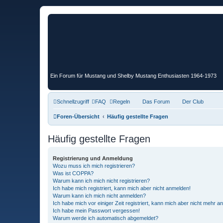
Ein Forum für Mustang und Shelby Mustang Enthusiasten 1964-1973
Schnellzugriff
FAQ
Regeln
Das Forum
Der Club
Foren-Übersicht
Häufig gestellte Fragen
Häufig gestellte Fragen
Registrierung und Anmeldung
Wozu muss ich mich registrieren?
Was ist COPPA?
Warum kann ich mich nicht registrieren?
Ich habe mich registriert, kann mich aber nicht anmelden!
Warum kann ich mich nicht anmelden?
Ich habe mich vor einiger Zeit registriert, kann mich aber nicht mehr 
Ich habe mein Passwort vergessen!
Warum werde ich automatisch abgemeldet?