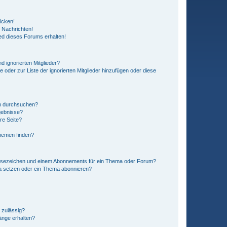
icken!
 Nachrichten!
ed dieses Forums erhalten!
d ignorierten Mitglieder?
e oder zur Liste der ignorierten Mitglieder hinzufügen oder diese
en durchsuchen?
gebnisse?
re Seite?
hemen finden?
esezeichen und einem Abonnements für ein Thema oder Forum?
a setzen oder ein Thema abonnieren?
 zulässig?
hänge erhalten?