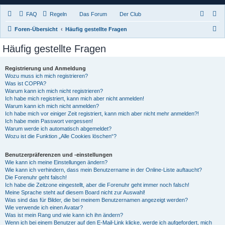
FAQ
Regeln
Das Forum
Der Club
S
Foren-Übersicht
Häufig gestellte Fragen
u
Häufig gestellte Fragen
c
h
Registrierung und Anmeldung
Wozu muss ich mich registrieren?
e
Was ist COPPA?
Warum kann ich mich nicht registrieren?
Ich habe mich registriert, kann mich aber nicht anmelden!
Warum kann ich mich nicht anmelden?
Ich habe mich vor einiger Zeit registriert, kann mich aber nicht mehr anmelden?!
Ich habe mein Passwort vergessen!
Warum werde ich automatisch abgemeldet?
Wozu ist die Funktion „Alle Cookies löschen“?
Benutzerpräferenzen und -einstellungen
Wie kann ich meine Einstellungen ändern?
Wie kann ich verhindern, dass mein Benutzername in der Online-Liste auftaucht?
Die Forenuhr geht falsch!
Ich habe die Zeitzone eingestellt, aber die Forenuhr geht immer noch falsch!
Meine Sprache steht auf diesem Board nicht zur Auswahl!
Was sind das für Bilder, die bei meinem Benutzernamen angezeigt werden?
Wie verwende ich einen Avatar?
Was ist mein Rang und wie kann ich ihn ändern?
Wenn ich bei einem Benutzer auf den E-Mail-Link klicke, werde ich aufgefordert, mich