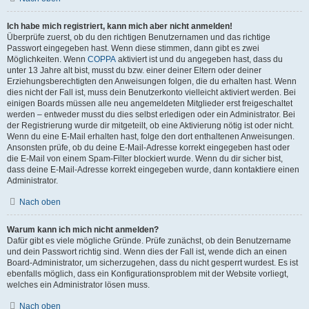
Ich habe mich registriert, kann mich aber nicht anmelden!
Überprüfe zuerst, ob du den richtigen Benutzernamen und das richtige
Passwort eingegeben hast. Wenn diese stimmen, dann gibt es zwei
Möglichkeiten. Wenn
COPPA
aktiviert ist und du angegeben hast, dass du
unter 13 Jahre alt bist, musst du bzw. einer deiner Eltern oder deiner
Erziehungsberechtigten den Anweisungen folgen, die du erhalten hast. Wenn
dies nicht der Fall ist, muss dein Benutzerkonto vielleicht aktiviert werden. Bei
einigen Boards müssen alle neu angemeldeten Mitglieder erst freigeschaltet
werden – entweder musst du dies selbst erledigen oder ein Administrator. Bei
der Registrierung wurde dir mitgeteilt, ob eine Aktivierung nötig ist oder nicht.
Wenn du eine E-Mail erhalten hast, folge den dort enthaltenen Anweisungen.
Ansonsten prüfe, ob du deine E-Mail-Adresse korrekt eingegeben hast oder
die E-Mail von einem Spam-Filter blockiert wurde. Wenn du dir sicher bist,
dass deine E-Mail-Adresse korrekt eingegeben wurde, dann kontaktiere einen
Administrator.
Nach oben
Warum kann ich mich nicht anmelden?
Dafür gibt es viele mögliche Gründe. Prüfe zunächst, ob dein Benutzername
und dein Passwort richtig sind. Wenn dies der Fall ist, wende dich an einen
Board-Administrator, um sicherzugehen, dass du nicht gesperrt wurdest. Es ist
ebenfalls möglich, dass ein Konfigurationsproblem mit der Website vorliegt,
welches ein Administrator lösen muss.
Nach oben