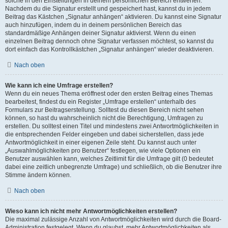
solche in den Einstellungen in deinem persönlichen Bereich entwerfen.
Nachdem du die Signatur erstellt und gespeichert hast, kannst du in jedem
Beitrag das Kästchen „Signatur anhängen“ aktivieren. Du kannst eine Signatur
auch hinzufügen, indem du in deinem persönlichen Bereich das
standardmäßige Anhängen deiner Signatur aktivierst. Wenn du einen
einzelnen Beitrag dennoch ohne Signatur verfassen möchtest, so kannst du
dort einfach das Kontrollkästchen „Signatur anhängen“ wieder deaktivieren.
Nach oben
Wie kann ich eine Umfrage erstellen?
Wenn du ein neues Thema eröffnest oder den ersten Beitrag eines Themas
bearbeitest, findest du ein Register „Umfrage erstellen“ unterhalb des
Formulars zur Beitragserstellung. Solltest du diesen Bereich nicht sehen
können, so hast du wahrscheinlich nicht die Berechtigung, Umfragen zu
erstellen. Du solltest einen Titel und mindestens zwei Antwortmöglichkeiten in
die entsprechenden Felder eingeben und dabei sicherstellen, dass jede
Antwortmöglichkeit in einer eigenen Zeile steht. Du kannst auch unter
„Auswahlmöglichkeiten pro Benutzer“ festlegen, wie viele Optionen ein
Benutzer auswählen kann, welches Zeitlimit für die Umfrage gilt (0 bedeutet
dabei eine zeitlich unbegrenzte Umfrage) und schließlich, ob die Benutzer ihre
Stimme ändern können.
Nach oben
Wieso kann ich nicht mehr Antwortmöglichkeiten erstellen?
Die maximal zulässige Anzahl von Antwortmöglichkeiten wird durch die Board-
Administration festgelegt. Wenn du glaubst, mehr Antwortmöglichkeiten als