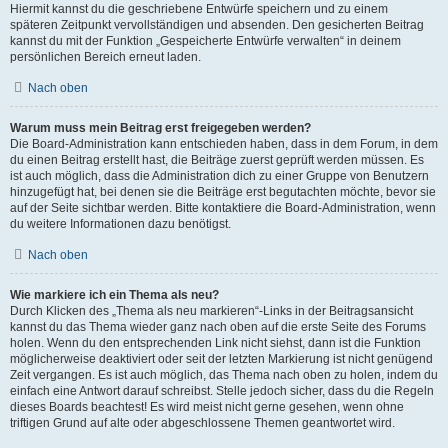
Hiermit kannst du die geschriebene Entwürfe speichern und zu einem
späteren Zeitpunkt vervollständigen und absenden. Den gesicherten Beitrag
kannst du mit der Funktion „Gespeicherte Entwürfe verwalten“ in deinem
persönlichen Bereich erneut laden.
Nach oben
Warum muss mein Beitrag erst freigegeben werden?
Die Board-Administration kann entschieden haben, dass in dem Forum, in dem
du einen Beitrag erstellt hast, die Beiträge zuerst geprüft werden müssen. Es
ist auch möglich, dass die Administration dich zu einer Gruppe von Benutzern
hinzugefügt hat, bei denen sie die Beiträge erst begutachten möchte, bevor sie
auf der Seite sichtbar werden. Bitte kontaktiere die Board-Administration, wenn
du weitere Informationen dazu benötigst.
Nach oben
Wie markiere ich ein Thema als neu?
Durch Klicken des „Thema als neu markieren“-Links in der Beitragsansicht
kannst du das Thema wieder ganz nach oben auf die erste Seite des Forums
holen. Wenn du den entsprechenden Link nicht siehst, dann ist die Funktion
möglicherweise deaktiviert oder seit der letzten Markierung ist nicht genügend
Zeit vergangen. Es ist auch möglich, das Thema nach oben zu holen, indem du
einfach eine Antwort darauf schreibst. Stelle jedoch sicher, dass du die Regeln
dieses Boards beachtest! Es wird meist nicht gerne gesehen, wenn ohne
triftigen Grund auf alte oder abgeschlossene Themen geantwortet wird.