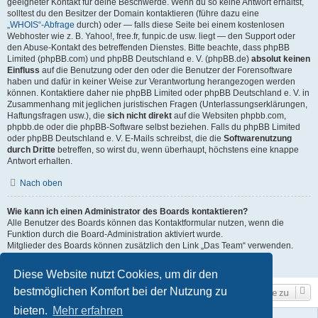
geeigneter Kontakt für deine Beschwerde. Wenn du so keine Antwort erhältst,
solltest du den Besitzer der Domain kontaktieren (führe dazu eine
„WHOIS“-Abfrage
durch) oder — falls diese Seite bei einem kostenlosen
Webhoster wie z. B. Yahoo!, free.fr, funpic.de usw. liegt — den Support oder
den Abuse-Kontakt des betreffenden Dienstes. Bitte beachte, dass phpBB
Limited (phpBB.com) und phpBB Deutschland e. V. (phpBB.de)
absolut keinen
Einfluss
auf die Benutzung oder den oder die Benutzer der Forensoftware
haben und dafür in keiner Weise zur Verantwortung herangezogen werden
können. Kontaktiere daher nie phpBB Limited oder phpBB Deutschland e. V. in
Zusammenhang mit jeglichen juristischen Fragen (Unterlassungserklärungen,
Haftungsfragen usw.), die
sich nicht direkt
auf die Websiten phpbb.com,
phpbb.de oder die phpBB-Software selbst beziehen. Falls du phpBB Limited
oder phpBB Deutschland e. V. E-Mails schreibst, die die
Softwarenutzung
durch Dritte
betreffen, so wirst du, wenn überhaupt, höchstens eine knappe
Antwort erhalten.
Nach oben
Wie kann ich einen Administrator des Boards kontaktieren?
Alle Benutzer des Boards können das Kontaktformular nutzen, wenn die
Funktion durch die Board-Administration aktiviert wurde.
Mitglieder des Boards können zusätzlich den Link „Das Team“ verwenden.
Nach oben
Diese Website nutzt Cookies, um dir den
bestmöglichen Komfort bei der Nutzung zu
Gehe zu
bieten.
Mehr erfahren