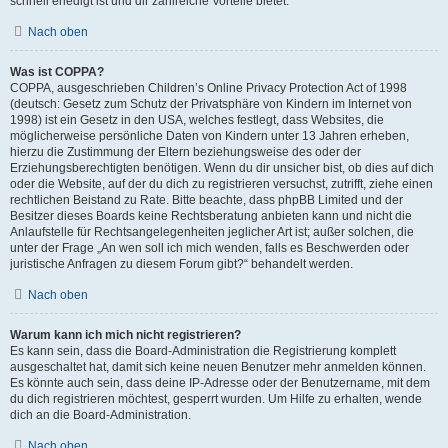
schnell erledigt ist und dir zahlreiche Vorteile bietet.
Nach oben
Was ist COPPA?
COPPA, ausgeschrieben Children’s Online Privacy Protection Act of 1998
(deutsch: Gesetz zum Schutz der Privatsphäre von Kindern im Internet von
1998) ist ein Gesetz in den USA, welches festlegt, dass Websites, die
möglicherweise persönliche Daten von Kindern unter 13 Jahren erheben,
hierzu die Zustimmung der Eltern beziehungsweise des oder der
Erziehungsberechtigten benötigen. Wenn du dir unsicher bist, ob dies auf dich
oder die Website, auf der du dich zu registrieren versuchst, zutrifft, ziehe einen
rechtlichen Beistand zu Rate. Bitte beachte, dass phpBB Limited und der
Besitzer dieses Boards keine Rechtsberatung anbieten kann und nicht die
Anlaufstelle für Rechtsangelegenheiten jeglicher Art ist; außer solchen, die
unter der Frage „An wen soll ich mich wenden, falls es Beschwerden oder
juristische Anfragen zu diesem Forum gibt?“ behandelt werden.
Nach oben
Warum kann ich mich nicht registrieren?
Es kann sein, dass die Board-Administration die Registrierung komplett
ausgeschaltet hat, damit sich keine neuen Benutzer mehr anmelden können.
Es könnte auch sein, dass deine IP-Adresse oder der Benutzername, mit dem
du dich registrieren möchtest, gesperrt wurden. Um Hilfe zu erhalten, wende
dich an die Board-Administration.
Nach oben