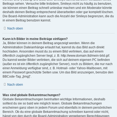
Beitrags sehen. Versuche bitte trotzdem, Smileys nicht zu häufig zu benutzen,
sie können einen Beitrag schnell unlesbar machen und ein Moderator könnte
deshalb deinen Beitrag entsprechend überarbeiten oder gar komplett löschen.
Die Board-Administration kann auch die Anzahl der Smileys begrenzen, die du
in einem Beitrag benutzen kannst.
Nach oben
Kann ich Bilder in meine Beiträge einfügen?
Ja, Bilder können in deinem Beitrag angezeigt werden. Wenn die
Administration Dateianhänge erlaubt hat, kannst du das Bild auch direkt
hochladen. Ansonsten musst du zu einem Bild verlinken, das auf einem
öffentlich zugänglichen Server liegt, z. B. http://www.domain.tld/mein-bild.gif.
Du kannst weder Bilder verlinken, die sich auf deinem eigenen PC befinden
(außer es ist ein öffentlich zugänglicher Server), noch zu Bildern, die nur nach
einer Anmeldung verfügbar sind, z. B. Hotmail- oder Yahoo-Mailboxen, mit
einem Passwort geschützte Seiten usw. Um das Bild anzuzeigen, benutze den
BBCode-Tag „[img]“.
Nach oben
Was sind globale Bekanntmachungen?
Globale Bekanntmachungen beinhalten wichtige Informationen, deshalb
solltest du sie so bald wie möglich lesen. Globale Bekanntmachungen
erscheinen ganz oben in jedem Forum und ebenfalls in deinem persönlichen
Bereich. Ob du eine globale Bekanntmachung schreiben kannst oder nicht,
hängt von den durch die Board-Administration vergebenen Berechtigungen