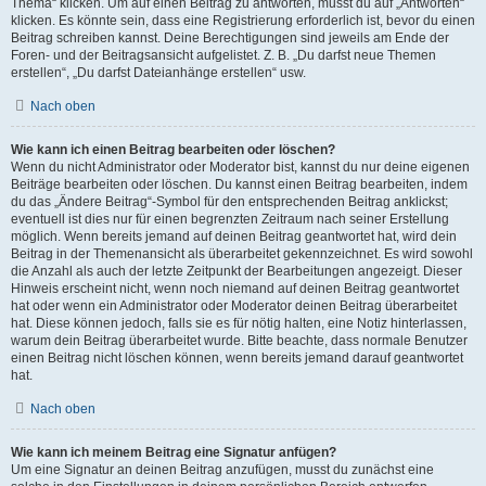
Thema“ klicken. Um auf einen Beitrag zu antworten, musst du auf „Antworten“
klicken. Es könnte sein, dass eine Registrierung erforderlich ist, bevor du einen
Beitrag schreiben kannst. Deine Berechtigungen sind jeweils am Ende der
Foren- und der Beitragsansicht aufgelistet. Z. B. „Du darfst neue Themen
erstellen“, „Du darfst Dateianhänge erstellen“ usw.
Nach oben
Wie kann ich einen Beitrag bearbeiten oder löschen?
Wenn du nicht Administrator oder Moderator bist, kannst du nur deine eigenen
Beiträge bearbeiten oder löschen. Du kannst einen Beitrag bearbeiten, indem
du das „Ändere Beitrag“-Symbol für den entsprechenden Beitrag anklickst;
eventuell ist dies nur für einen begrenzten Zeitraum nach seiner Erstellung
möglich. Wenn bereits jemand auf deinen Beitrag geantwortet hat, wird dein
Beitrag in der Themenansicht als überarbeitet gekennzeichnet. Es wird sowohl
die Anzahl als auch der letzte Zeitpunkt der Bearbeitungen angezeigt. Dieser
Hinweis erscheint nicht, wenn noch niemand auf deinen Beitrag geantwortet
hat oder wenn ein Administrator oder Moderator deinen Beitrag überarbeitet
hat. Diese können jedoch, falls sie es für nötig halten, eine Notiz hinterlassen,
warum dein Beitrag überarbeitet wurde. Bitte beachte, dass normale Benutzer
einen Beitrag nicht löschen können, wenn bereits jemand darauf geantwortet
hat.
Nach oben
Wie kann ich meinem Beitrag eine Signatur anfügen?
Um eine Signatur an deinen Beitrag anzufügen, musst du zunächst eine