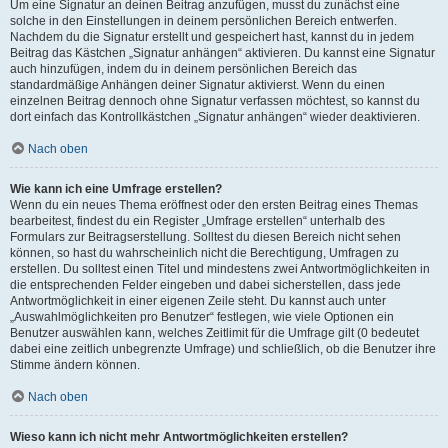
Um eine Signatur an deinen Beitrag anzufügen, musst du zunächst eine
solche in den Einstellungen in deinem persönlichen Bereich entwerfen.
Nachdem du die Signatur erstellt und gespeichert hast, kannst du in jedem
Beitrag das Kästchen „Signatur anhängen“ aktivieren. Du kannst eine Signatur
auch hinzufügen, indem du in deinem persönlichen Bereich das
standardmäßige Anhängen deiner Signatur aktivierst. Wenn du einen
einzelnen Beitrag dennoch ohne Signatur verfassen möchtest, so kannst du
dort einfach das Kontrollkästchen „Signatur anhängen“ wieder deaktivieren.
Nach oben
Wie kann ich eine Umfrage erstellen?
Wenn du ein neues Thema eröffnest oder den ersten Beitrag eines Themas
bearbeitest, findest du ein Register „Umfrage erstellen“ unterhalb des
Formulars zur Beitragserstellung. Solltest du diesen Bereich nicht sehen
können, so hast du wahrscheinlich nicht die Berechtigung, Umfragen zu
erstellen. Du solltest einen Titel und mindestens zwei Antwortmöglichkeiten in
die entsprechenden Felder eingeben und dabei sicherstellen, dass jede
Antwortmöglichkeit in einer eigenen Zeile steht. Du kannst auch unter
„Auswahlmöglichkeiten pro Benutzer“ festlegen, wie viele Optionen ein
Benutzer auswählen kann, welches Zeitlimit für die Umfrage gilt (0 bedeutet
dabei eine zeitlich unbegrenzte Umfrage) und schließlich, ob die Benutzer ihre
Stimme ändern können.
Nach oben
Wieso kann ich nicht mehr Antwortmöglichkeiten erstellen?