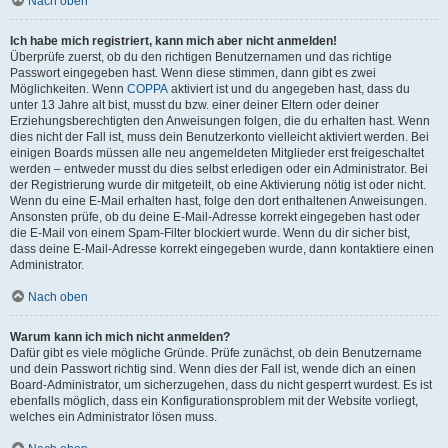
Nach oben
Ich habe mich registriert, kann mich aber nicht anmelden!
Überprüfe zuerst, ob du den richtigen Benutzernamen und das richtige
Passwort eingegeben hast. Wenn diese stimmen, dann gibt es zwei
Möglichkeiten. Wenn
COPPA
aktiviert ist und du angegeben hast, dass du
unter 13 Jahre alt bist, musst du bzw. einer deiner Eltern oder deiner
Erziehungsberechtigten den Anweisungen folgen, die du erhalten hast. Wenn
dies nicht der Fall ist, muss dein Benutzerkonto vielleicht aktiviert werden. Bei
einigen Boards müssen alle neu angemeldeten Mitglieder erst freigeschaltet
werden – entweder musst du dies selbst erledigen oder ein Administrator. Bei
der Registrierung wurde dir mitgeteilt, ob eine Aktivierung nötig ist oder nicht.
Wenn du eine E-Mail erhalten hast, folge den dort enthaltenen Anweisungen.
Ansonsten prüfe, ob du deine E-Mail-Adresse korrekt eingegeben hast oder
die E-Mail von einem Spam-Filter blockiert wurde. Wenn du dir sicher bist,
dass deine E-Mail-Adresse korrekt eingegeben wurde, dann kontaktiere einen
Administrator.
Nach oben
Warum kann ich mich nicht anmelden?
Dafür gibt es viele mögliche Gründe. Prüfe zunächst, ob dein Benutzername
und dein Passwort richtig sind. Wenn dies der Fall ist, wende dich an einen
Board-Administrator, um sicherzugehen, dass du nicht gesperrt wurdest. Es ist
ebenfalls möglich, dass ein Konfigurationsproblem mit der Website vorliegt,
welches ein Administrator lösen muss.