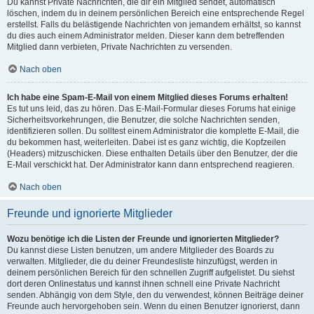
Du kannst Private Nachrichten, die dir ein Mitglied sendet, automatisch
löschen, indem du in deinem persönlichen Bereich eine entsprechende Regel
erstellst. Falls du belästigende Nachrichten von jemandem erhältst, so kannst
du dies auch einem Administrator melden. Dieser kann dem betreffenden
Mitglied dann verbieten, Private Nachrichten zu versenden.
Nach oben
Ich habe eine Spam-E-Mail von einem Mitglied dieses Forums erhalten!
Es tut uns leid, das zu hören. Das E-Mail-Formular dieses Forums hat einige
Sicherheitsvorkehrungen, die Benutzer, die solche Nachrichten senden,
identifizieren sollen. Du solltest einem Administrator die komplette E-Mail, die
du bekommen hast, weiterleiten. Dabei ist es ganz wichtig, die Kopfzeilen
(Headers) mitzuschicken. Diese enthalten Details über den Benutzer, der die
E-Mail verschickt hat. Der Administrator kann dann entsprechend reagieren.
Nach oben
Freunde und ignorierte Mitglieder
Wozu benötige ich die Listen der Freunde und ignorierten Mitglieder?
Du kannst diese Listen benutzen, um andere Mitglieder des Boards zu
verwalten. Mitglieder, die du deiner Freundesliste hinzufügst, werden in
deinem persönlichen Bereich für den schnellen Zugriff aufgelistet. Du siehst
dort deren Onlinestatus und kannst ihnen schnell eine Private Nachricht
senden. Abhängig von dem Style, den du verwendest, können Beiträge deiner
Freunde auch hervorgehoben sein. Wenn du einen Benutzer ignorierst, dann