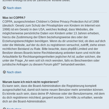
schnell erledigt ist und dir zahlreiche Vorteile bietet.
Nach oben
Was ist COPPA?
COPPA, ausgeschrieben Children’s Online Privacy Protection Act of 1998
(deutsch: Gesetz zum Schutz der Privatsphäre von Kindern im Internet von
1998) ist ein Gesetz in den USA, welches festlegt, dass Websites, die
möglicherweise persönliche Daten von Kindern unter 13 Jahren erheben,
hierzu die Zustimmung der Eltern beziehungsweise des oder der
Erziehungsberechtigten benötigen. Wenn du dir unsicher bist, ob dies auf dich
oder die Website, auf der du dich zu registrieren versuchst, zutrifft, ziehe einen
rechtlichen Beistand zu Rate. Bitte beachte, dass phpBB Limited und der
Besitzer dieses Boards keine Rechtsberatung anbieten kann und nicht die
Anlaufstelle für Rechtsangelegenheiten jeglicher Art ist; außer solchen, die
unter der Frage „An wen soll ich mich wenden, falls es Beschwerden oder
juristische Anfragen zu diesem Forum gibt?“ behandelt werden.
Nach oben
Warum kann ich mich nicht registrieren?
Es kann sein, dass die Board-Administration die Registrierung komplett
ausgeschaltet hat, damit sich keine neuen Benutzer mehr anmelden können.
Es könnte auch sein, dass deine IP-Adresse oder der Benutzername, mit dem
du dich registrieren möchtest, gesperrt wurden. Um Hilfe zu erhalten, wende
dich an die Board-Administration.