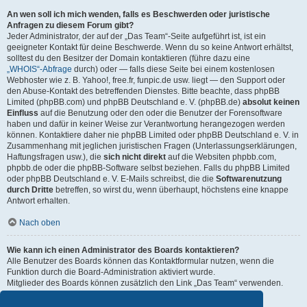
An wen soll ich mich wenden, falls es Beschwerden oder juristische
Anfragen zu diesem Forum gibt?
Jeder Administrator, der auf der „Das Team“-Seite aufgeführt ist, ist ein
geeigneter Kontakt für deine Beschwerde. Wenn du so keine Antwort erhältst,
solltest du den Besitzer der Domain kontaktieren (führe dazu eine
„WHOIS“-Abfrage
durch) oder — falls diese Seite bei einem kostenlosen
Webhoster wie z. B. Yahoo!, free.fr, funpic.de usw. liegt — den Support oder
den Abuse-Kontakt des betreffenden Dienstes. Bitte beachte, dass phpBB
Limited (phpBB.com) und phpBB Deutschland e. V. (phpBB.de)
absolut keinen
Einfluss
auf die Benutzung oder den oder die Benutzer der Forensoftware
haben und dafür in keiner Weise zur Verantwortung herangezogen werden
können. Kontaktiere daher nie phpBB Limited oder phpBB Deutschland e. V. in
Zusammenhang mit jeglichen juristischen Fragen (Unterlassungserklärungen,
Haftungsfragen usw.), die
sich nicht direkt
auf die Websiten phpbb.com,
phpbb.de oder die phpBB-Software selbst beziehen. Falls du phpBB Limited
oder phpBB Deutschland e. V. E-Mails schreibst, die die
Softwarenutzung
durch Dritte
betreffen, so wirst du, wenn überhaupt, höchstens eine knappe
Antwort erhalten.
Nach oben
Wie kann ich einen Administrator des Boards kontaktieren?
Alle Benutzer des Boards können das Kontaktformular nutzen, wenn die
Funktion durch die Board-Administration aktiviert wurde.
Mitglieder des Boards können zusätzlich den Link „Das Team“ verwenden.
Nach oben