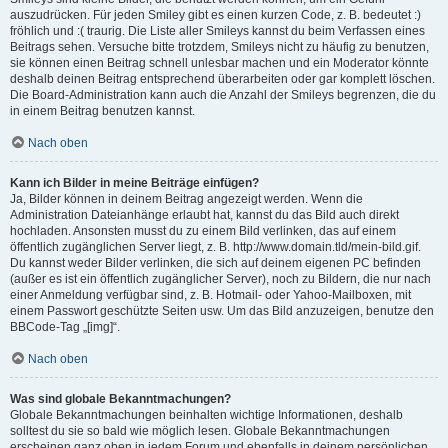
auszudrücken. Für jeden Smiley gibt es einen kurzen Code, z. B. bedeutet :)
fröhlich und :( traurig. Die Liste aller Smileys kannst du beim Verfassen eines
Beitrags sehen. Versuche bitte trotzdem, Smileys nicht zu häufig zu benutzen,
sie können einen Beitrag schnell unlesbar machen und ein Moderator könnte
deshalb deinen Beitrag entsprechend überarbeiten oder gar komplett löschen.
Die Board-Administration kann auch die Anzahl der Smileys begrenzen, die du
in einem Beitrag benutzen kannst.
Nach oben
Kann ich Bilder in meine Beiträge einfügen?
Ja, Bilder können in deinem Beitrag angezeigt werden. Wenn die
Administration Dateianhänge erlaubt hat, kannst du das Bild auch direkt
hochladen. Ansonsten musst du zu einem Bild verlinken, das auf einem
öffentlich zugänglichen Server liegt, z. B. http://www.domain.tld/mein-bild.gif.
Du kannst weder Bilder verlinken, die sich auf deinem eigenen PC befinden
(außer es ist ein öffentlich zugänglicher Server), noch zu Bildern, die nur nach
einer Anmeldung verfügbar sind, z. B. Hotmail- oder Yahoo-Mailboxen, mit
einem Passwort geschützte Seiten usw. Um das Bild anzuzeigen, benutze den
BBCode-Tag „[img]“.
Nach oben
Was sind globale Bekanntmachungen?
Globale Bekanntmachungen beinhalten wichtige Informationen, deshalb
solltest du sie so bald wie möglich lesen. Globale Bekanntmachungen
erscheinen ganz oben in jedem Forum und ebenfalls in deinem persönlichen