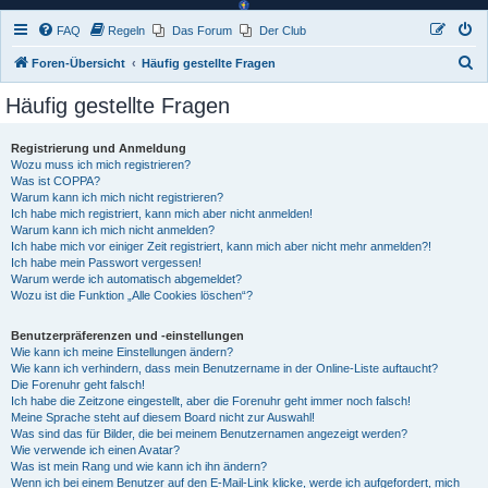
FAQ
Regeln
Das Forum
Der Club
S
Foren-Übersicht
Häufig gestellte Fragen
u
Häufig gestellte Fragen
c
h
Registrierung und Anmeldung
Wozu muss ich mich registrieren?
e
Was ist COPPA?
Warum kann ich mich nicht registrieren?
Ich habe mich registriert, kann mich aber nicht anmelden!
Warum kann ich mich nicht anmelden?
Ich habe mich vor einiger Zeit registriert, kann mich aber nicht mehr anmelden?!
Ich habe mein Passwort vergessen!
Warum werde ich automatisch abgemeldet?
Wozu ist die Funktion „Alle Cookies löschen“?
Benutzerpräferenzen und -einstellungen
Wie kann ich meine Einstellungen ändern?
Wie kann ich verhindern, dass mein Benutzername in der Online-Liste auftaucht?
Die Forenuhr geht falsch!
Ich habe die Zeitzone eingestellt, aber die Forenuhr geht immer noch falsch!
Meine Sprache steht auf diesem Board nicht zur Auswahl!
Was sind das für Bilder, die bei meinem Benutzernamen angezeigt werden?
Wie verwende ich einen Avatar?
Was ist mein Rang und wie kann ich ihn ändern?
Wenn ich bei einem Benutzer auf den E-Mail-Link klicke, werde ich aufgefordert, mich