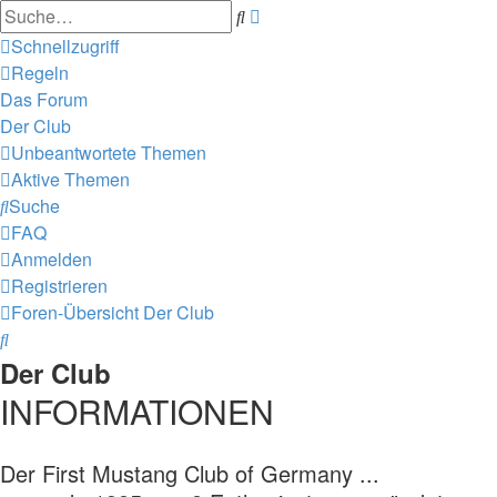
Erweiterte
Suche
Suche
Schnellzugriff
Regeln
Das Forum
Der Club
Unbeantwortete Themen
Aktive Themen
Suche
FAQ
Anmelden
Registrieren
Foren-Übersicht
Der Club
Suche
Der Club
INFORMATIONEN
Der First Mustang Club of Germany ...