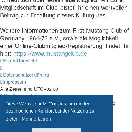
Mitgliedschaft im Club leistet Ihr einen wertvollen
Beitrag zur Erhaltung dieses Kulturgutes.
Weitere Informationen zum First Mustang Club of
Germany 1964-73 e.V., sowie die Möglichkeit
einer Online-Clubmitglied-Registrierung, findet Ihr
hier:
https://www.mustangclub.de
Foren-Übersicht
Datenschutzerklärung
Impressum
Alle Zeiten sind
UTC+02:00
Alle Cookies löschen
Powered by
phpBB
® Forum Software © phpBB Limited
Diese Website nutzt Cookies, um dir den
Deutsche Übersetzung durch
phpBB.de
bestmöglichen Komfort bei der Nutzung zu
Datenschutz
|
Nutzungsbedingungen
bieten.
Mehr erfahren