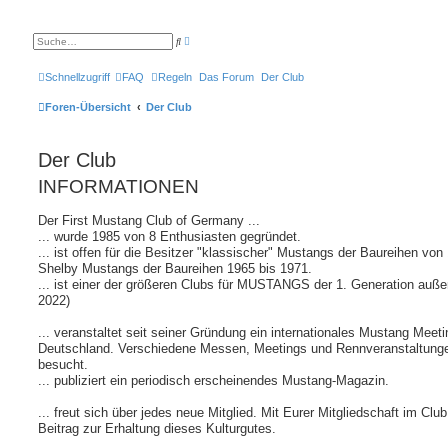
E
S
r
u
w
c
e
h
Schnellzugriff
FAQ
Regeln
Das Forum
Der Club
i
e
t
e
Foren-Übersicht
Der Club
r
t
e
S
Der Club
u
c
h
INFORMATIONEN
e
Der First Mustang Club of Germany ...
... wurde 1985 von 8 Enthusiasten gegründet.
... ist offen für die Besitzer "klassischer" Mustangs der Baureihen vo
Shelby Mustangs der Baureihen 1965 bis 1971.
... ist einer der größeren Clubs für MUSTANGS der 1. Generation auß
2022)
... veranstaltet seit seiner Gründung ein internationales Mustang Meet
Deutschland. Verschiedene Messen, Meetings und Rennveranstaltungen
besucht.
... publiziert ein periodisch erscheinendes Mustang-Magazin.
... freut sich über jedes neue Mitglied. Mit Eurer Mitgliedschaft im Club 
Beitrag zur Erhaltung dieses Kulturgutes.