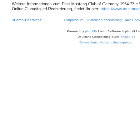
Weitere Informationen zum First Mustang Club of Germany 1964-73 e.V.
Online-Clubmitglied-Registrierung, findet Ihr hier:
https://www.mustangc
Foren-Übersicht
Impressum
Datenschutzerklärung
Alle Coo
Powered by
phpBB
® Forum Software © phpBB Lim
Deutsche Übersetzung durch
phpBB.de
Datenschutz
|
Nutzungsbedingungen