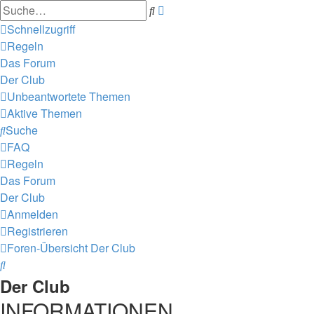
Erweiterte
Suche
Suche
Schnellzugriff
Regeln
Das Forum
Der Club
Unbeantwortete Themen
Aktive Themen
Suche
FAQ
Regeln
Das Forum
Der Club
Anmelden
Registrieren
Foren-Übersicht
Der Club
Suche
Der Club
INFORMATIONEN