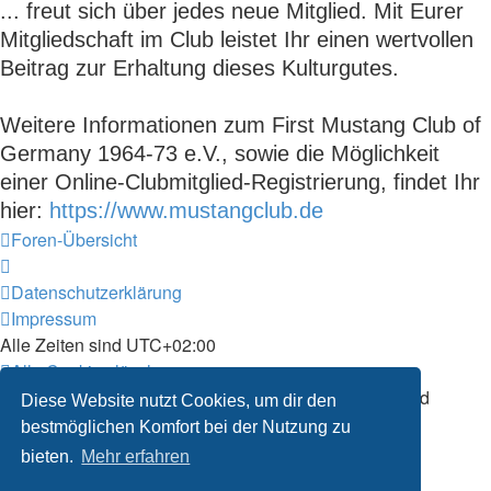
... freut sich über jedes neue Mitglied. Mit Eurer
Mitgliedschaft im Club leistet Ihr einen wertvollen
Beitrag zur Erhaltung dieses Kulturgutes.
Weitere Informationen zum First Mustang Club of
Germany 1964-73 e.V., sowie die Möglichkeit
einer Online-Clubmitglied-Registrierung, findet Ihr
hier:
https://www.mustangclub.de
Foren-Übersicht
Datenschutzerklärung
Impressum
Alle Zeiten sind
UTC+02:00
Alle Cookies löschen
Powered by
phpBB
® Forum Software © phpBB Limited
Diese Website nutzt Cookies, um dir den
Deutsche Übersetzung durch
phpBB.de
bestmöglichen Komfort bei der Nutzung zu
Datenschutz
|
Nutzungsbedingungen
bieten.
Mehr erfahren