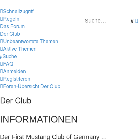
Schnellzugriff
Regeln
Su
Das Forum
Der Club
Unbeantwortete Themen
Aktive Themen
Suche
FAQ
Anmelden
Registrieren
Foren-Übersicht
Der Club
Der Club
INFORMATIONEN
Der First Mustang Club of Germany ...