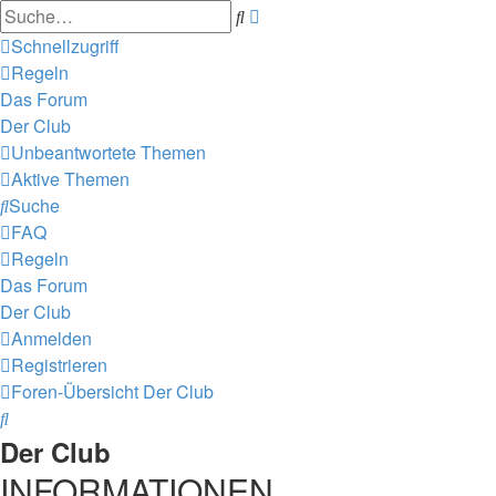
Erweiterte
Suche
Suche
Schnellzugriff
Regeln
Das Forum
Der Club
Unbeantwortete Themen
Aktive Themen
Suche
FAQ
Regeln
Das Forum
Der Club
Anmelden
Registrieren
Foren-Übersicht
Der Club
Suche
Der Club
INFORMATIONEN