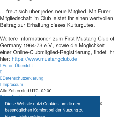
... freut sich über jedes neue Mitglied. Mit Eurer
Mitgliedschaft im Club leistet Ihr einen wertvollen
Beitrag zur Erhaltung dieses Kulturgutes.
Weitere Informationen zum First Mustang Club of
Germany 1964-73 e.V., sowie die Möglichkeit
einer Online-Clubmitglied-Registrierung, findet Ihr
hier:
https://www.mustangclub.de
Foren-Übersicht
Datenschutzerklärung
Impressum
Alle Zeiten sind
UTC+02:00
Alle Cookies löschen
Powered by
phpBB
® Forum Software © phpBB Limited
Diese Website nutzt Cookies, um dir den
Deutsche Übersetzung durch
phpBB.de
bestmöglichen Komfort bei der Nutzung zu
Datenschutz
|
Nutzungsbedingungen