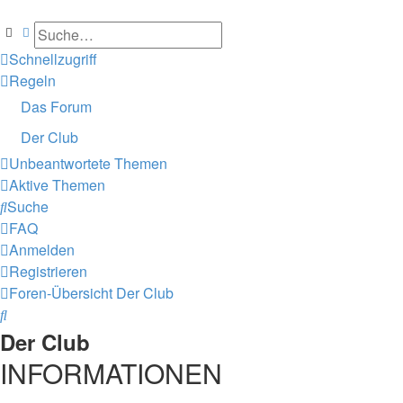
Suche
Erweiterte Suche
Schnellzugriff
Regeln
Das Forum
Der Club
Unbeantwortete Themen
Aktive Themen
Suche
FAQ
Anmelden
Registrieren
Foren-Übersicht
Der Club
Suche
Der Club
INFORMATIONEN