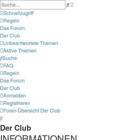
Erweiterte
Suche
Suche
Schnellzugriff
Regeln
Das Forum
Der Club
Unbeantwortete Themen
Aktive Themen
Suche
FAQ
Regeln
Das Forum
Der Club
Anmelden
Registrieren
Foren-Übersicht
Der Club
Suche
Der Club
INFORMATIONEN