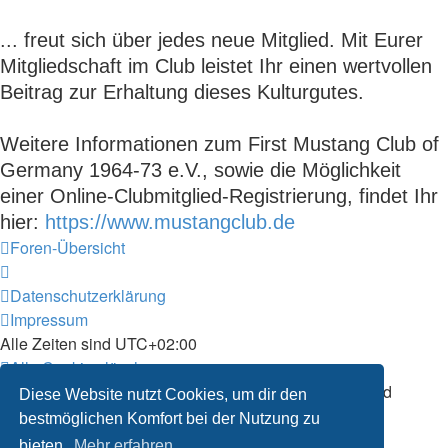
... freut sich über jedes neue Mitglied. Mit Eurer
Mitgliedschaft im Club leistet Ihr einen wertvollen
Beitrag zur Erhaltung dieses Kulturgutes.
Weitere Informationen zum First Mustang Club of
Germany 1964-73 e.V., sowie die Möglichkeit
einer Online-Clubmitglied-Registrierung, findet Ihr
hier:
https://www.mustangclub.de
Foren-Übersicht
Datenschutzerklärung
Impressum
Alle Zeiten sind
UTC+02:00
Alle Cookies löschen
Powered by
phpBB
® Forum Software © phpBB Limited
Diese Website nutzt Cookies, um dir den
Deutsche Übersetzung durch
phpBB.de
bestmöglichen Komfort bei der Nutzung zu
Datenschutz
|
Nutzungsbedingungen
bieten.
Mehr erfahren