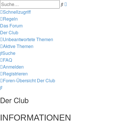
Erweiterte
Suche
Suche
Schnellzugriff
Regeln
Das Forum
Der Club
Unbeantwortete Themen
Aktive Themen
Suche
FAQ
Anmelden
Registrieren
Foren-Übersicht
Der Club
Suche
Der Club
INFORMATIONEN