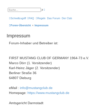
E
S
r
u
w
c
e
h
Schnellzugriff
FAQ
Regeln
Das Forum
Der Club
i
e
t
e
Foren-Übersicht
Impressum
r
t
e
Impressum
S
u
c
Forum-Inhaber und Betreiber ist:
h
e
FIRST MUSTANG CLUB OF GERMANY 1964-73 e.V.
Marco Dörr (1. Vorsitzender)
Karl-Heinz Jäger (2. Vorsitzender)
Berliner Straße 36
64807 Dieburg
eMail :
info@mustangclub.de
Homepage:
https://www.mustangclub.de
Amtsgericht Darmstadt