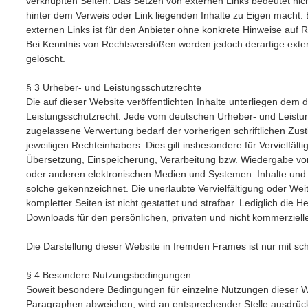
verknüpften Seiten. Das Setzen von externen Links bedeutet nicht
hinter dem Verweis oder Link liegenden Inhalte zu Eigen macht. 
externen Links ist für den Anbieter ohne konkrete Hinweise auf 
Bei Kenntnis von Rechtsverstößen werden jedoch derartige exte
gelöscht.
§ 3 Urheber- und Leistungsschutzrechte
Die auf dieser Website veröffentlichten Inhalte unterliegen dem
Leistungsschutzrecht. Jede vom deutschen Urheber- und Leistun
zugelassene Verwertung bedarf der vorherigen schriftlichen Zu
jeweiligen Rechteinhabers. Dies gilt insbesondere für Vervielfält
Übersetzung, Einspeicherung, Verarbeitung bzw. Wiedergabe vo
oder anderen elektronischen Medien und Systemen. Inhalte und R
solche gekennzeichnet. Die unerlaubte Vervielfältigung oder Wei
kompletter Seiten ist nicht gestattet und strafbar. Lediglich die 
Downloads für den persönlichen, privaten und nicht kommerzielle
Die Darstellung dieser Website in fremden Frames ist nur mit schr
§ 4 Besondere Nutzungsbedingungen
Soweit besondere Bedingungen für einzelne Nutzungen dieser 
Paragraphen abweichen, wird an entsprechender Stelle ausdrück