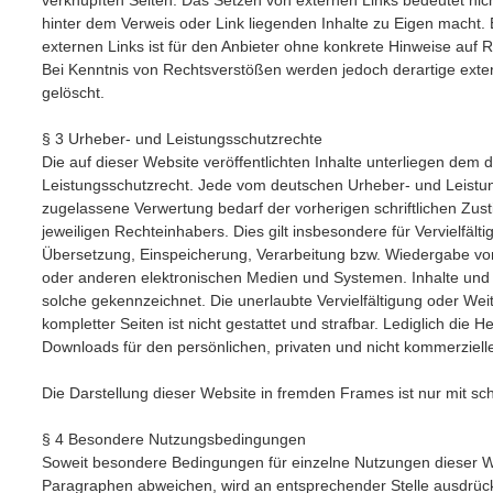
verknüpften Seiten. Das Setzen von externen Links bedeutet nicht
hinter dem Verweis oder Link liegenden Inhalte zu Eigen macht. 
externen Links ist für den Anbieter ohne konkrete Hinweise auf 
Bei Kenntnis von Rechtsverstößen werden jedoch derartige exte
gelöscht.
§ 3 Urheber- und Leistungsschutzrechte
Die auf dieser Website veröffentlichten Inhalte unterliegen dem
Leistungsschutzrecht. Jede vom deutschen Urheber- und Leistun
zugelassene Verwertung bedarf der vorherigen schriftlichen Zu
jeweiligen Rechteinhabers. Dies gilt insbesondere für Vervielfält
Übersetzung, Einspeicherung, Verarbeitung bzw. Wiedergabe vo
oder anderen elektronischen Medien und Systemen. Inhalte und R
solche gekennzeichnet. Die unerlaubte Vervielfältigung oder Wei
kompletter Seiten ist nicht gestattet und strafbar. Lediglich die 
Downloads für den persönlichen, privaten und nicht kommerzielle
Die Darstellung dieser Website in fremden Frames ist nur mit schr
§ 4 Besondere Nutzungsbedingungen
Soweit besondere Bedingungen für einzelne Nutzungen dieser 
Paragraphen abweichen, wird an entsprechender Stelle ausdrück