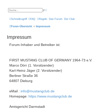
E
S
r
u
w
c
e
h
Schnellzugriff
FAQ
Regeln
Das Forum
Der Club
i
e
t
e
Foren-Übersicht
Impressum
r
t
e
Impressum
S
u
c
Forum-Inhaber und Betreiber ist:
h
e
FIRST MUSTANG CLUB OF GERMANY 1964-73 e.V.
Marco Dörr (1. Vorsitzender)
Karl-Heinz Jäger (2. Vorsitzender)
Berliner Straße 36
64807 Dieburg
eMail :
info@mustangclub.de
Homepage:
https://www.mustangclub.de
Amtsgericht Darmstadt