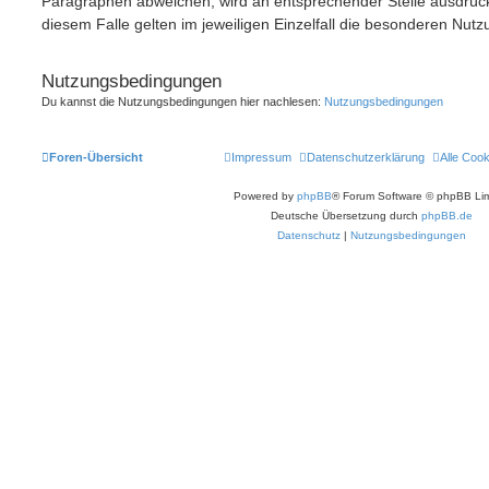
Paragraphen abweichen, wird an entsprechender Stelle ausdrück
diesem Falle gelten im jeweiligen Einzelfall die besonderen Nu
Nutzungsbedingungen
Du kannst die Nutzungsbedingungen hier nachlesen:
Nutzungsbedingungen
Foren-Übersicht
Impressum
Datenschutzerklärung
Alle Coo
Powered by
phpBB
® Forum Software © phpBB Lim
Deutsche Übersetzung durch
phpBB.de
Datenschutz
|
Nutzungsbedingungen