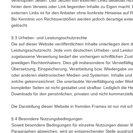
verknüpften Seiten. Das Setzen von externen Links bedeutet nicht
hinter dem Verweis oder Link liegenden Inhalte zu Eigen macht. 
externen Links ist für den Anbieter ohne konkrete Hinweise auf 
Bei Kenntnis von Rechtsverstößen werden jedoch derartige exte
gelöscht.
§ 3 Urheber- und Leistungsschutzrechte
Die auf dieser Website veröffentlichten Inhalte unterliegen dem
Leistungsschutzrecht. Jede vom deutschen Urheber- und Leistun
zugelassene Verwertung bedarf der vorherigen schriftlichen Zu
jeweiligen Rechteinhabers. Dies gilt insbesondere für Vervielfält
Übersetzung, Einspeicherung, Verarbeitung bzw. Wiedergabe vo
oder anderen elektronischen Medien und Systemen. Inhalte und R
solche gekennzeichnet. Die unerlaubte Vervielfältigung oder Wei
kompletter Seiten ist nicht gestattet und strafbar. Lediglich die 
Downloads für den persönlichen, privaten und nicht kommerzielle
Die Darstellung dieser Website in fremden Frames ist nur mit schr
§ 4 Besondere Nutzungsbedingungen
Soweit besondere Bedingungen für einzelne Nutzungen dieser 
Paragraphen abweichen, wird an entsprechender Stelle ausdrück