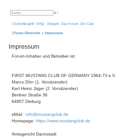
E
S
r
u
w
c
e
h
Schnellzugriff
FAQ
Regeln
Das Forum
Der Club
i
e
t
e
Foren-Übersicht
Impressum
r
t
e
Impressum
S
u
c
Forum-Inhaber und Betreiber ist:
h
e
FIRST MUSTANG CLUB OF GERMANY 1964-73 e.V.
Marco Dörr (1. Vorsitzender)
Karl-Heinz Jäger (2. Vorsitzender)
Berliner Straße 36
64807 Dieburg
eMail :
info@mustangclub.de
Homepage:
https://www.mustangclub.de
Amtsgericht Darmstadt