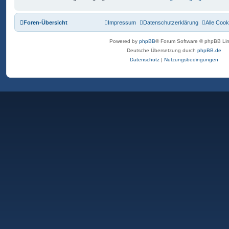
Foren-Übersicht
Impressum
Datenschutzerklärung
Alle Cook
Powered by
phpBB
® Forum Software © phpBB Lim
Deutsche Übersetzung durch
phpBB.de
Datenschutz
|
Nutzungsbedingungen